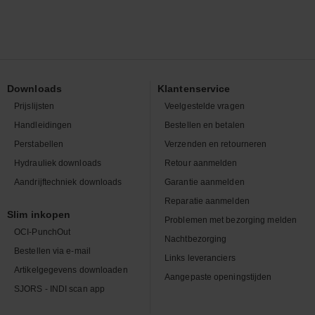
Downloads
Klantenservice
Prijslijsten
Veelgestelde vragen
Handleidingen
Bestellen en betalen
Perstabellen
Verzenden en retourneren
Hydrauliek downloads
Retour aanmelden
Aandrijftechniek downloads
Garantie aanmelden
Reparatie aanmelden
Slim inkopen
Problemen met bezorging melden
OCI-PunchOut
Nachtbezorging
Bestellen via e-mail
Links leveranciers
Artikelgegevens downloaden
Aangepaste openingstijden
SJORS - INDI scan app