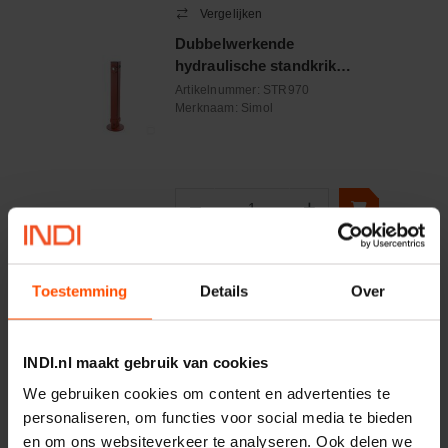
Vergelijken
Dubbelwerkende
hydraulische standkrik
90x1020mm
Artikelnummer:
STR970
Merknaam:
Simol
−
+
Aantal
Controleer voorraad
Toestemming
Details
Over
Vergelijken
Steunpoot
INDI.nl maakt gebruik van cookies
Artikelnummer:
STRPR695
We gebruiken cookies om content en advertenties te
Merknaam:
Simol
personaliseren, om functies voor social media te bieden
en om ons websiteverkeer te analyseren. Ook delen we