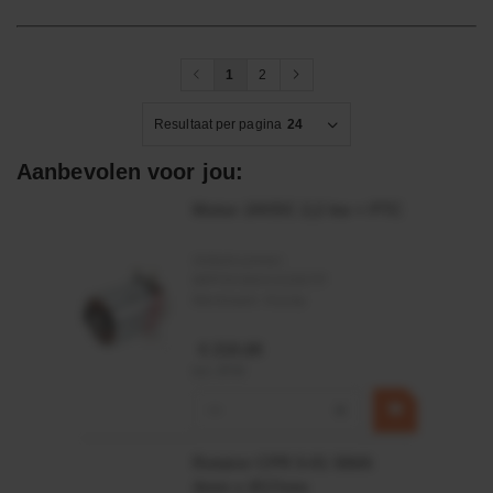
1
2
Resultaat per pagina
24
Aanbevolen voor jou:
Motor 24VDC 2,2 kw + PTC
Artikelnummer:
MPPDCM24V2200TP
Merknaam:
Kramp
€ 219,68
incl. BTW
−
+
Rotator CPR 5-01 50kN
4mm x Ø17mm