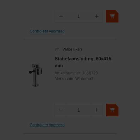
−
+
Aantal
Controleer voorraad
Vergelijken
Statiefaansluiting, 60x415
mm
Artikelnummer:
1860723
Merknaam:
Winterhoff
−
+
Aantal
Controleer voorraad