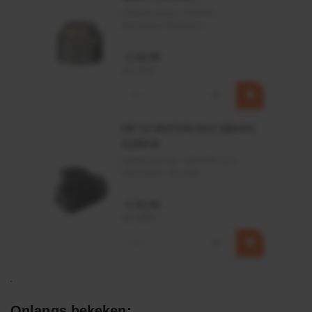
Artikelnummer:
CPR501
Merknaam:
Baltrotors
€ 19,99
incl. BTW
−
+
HP 12 MOTOR B14 380VAC
0,25KW
Artikelnummer:
OK9HPA1240
Merknaam:
Emmegi
€ 32,50
incl. BTW
−
+
Onlangs bekeken: