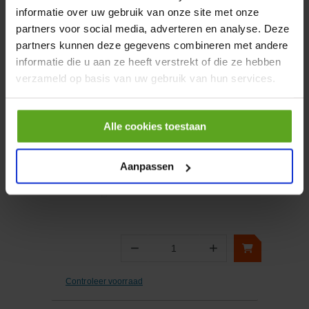
informatie over uw gebruik van onze site met onze
partners voor social media, adverteren en analyse. Deze
−
+
partners kunnen deze gegevens combineren met andere
Aantal
informatie die u aan ze heeft verstrekt of die ze hebben
Controleer voorraad
verzameld op basis van uw gebruik van hun services.
Vergelijken
Alle cookies toestaan
Slinger
Aanpassen
Artikelnummer:
1213048
Merknaam:
AL-KO
−
+
Aantal
Controleer voorraad