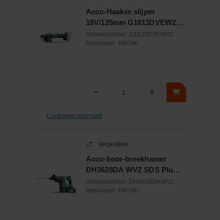
Accu-Haakse slijper
18V/125mm G1813DVEW2Z
HiKOKI
Artikelnummer:
G1813DVEW2Z
Merknaam:
HiKOKI
−
+
Aantal
Controleer voorraad
Vergelijken
Accu-boor-breekhamer
DH3628DA WVZ SDS Plus
36V multivolt + laadset
Artikelnummer:
DH3628DAWVZ
Merknaam:
HiKOKI