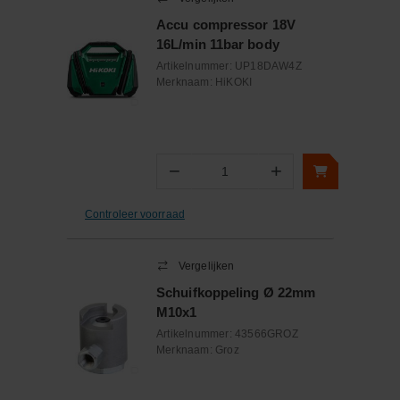
Accu compressor 18V
16L/min 11bar body
Artikelnummer:
UP18DAW4Z
Merknaam:
HiKOKI
−
+
Aantal
Controleer voorraad
Vergelijken
Schuifkoppeling Ø 22mm
M10x1
Artikelnummer:
43566GROZ
Merknaam:
Groz