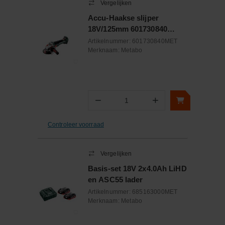
Vergelijken
Accu-Haakse slijper
18V/125mm 601730840
Metabo
Artikelnummer:
601730840MET
Merknaam:
Metabo
−
+
Aantal
Controleer voorraad
Vergelijken
Basis-set 18V 2x4.0Ah LiHD
en ASC55 lader
Artikelnummer:
685163000MET
Merknaam:
Metabo