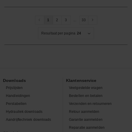
1
2
3
...
33
Resultaat per pagina
24
Downloads
Klantenservice
Prijslijsten
Veelgestelde vragen
Handleidingen
Bestellen en betalen
Perstabellen
Verzenden en retourneren
Hydrauliek downloads
Retour aanmelden
Aandrijftechniek downloads
Garantie aanmelden
Reparatie aanmelden