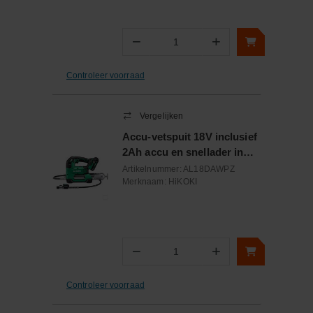
−
+
Aantal
Controleer voorraad
Vergelijken
Accu-vetspuit 18V inclusief
2Ah accu en snellader in
kunststof koffer
Artikelnummer:
AL18DAWPZ
Merknaam:
HiKOKI
−
+
Aantal
Controleer voorraad