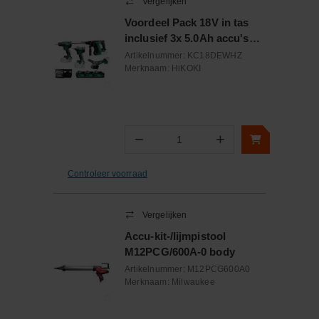
Vergelijken
Voordeel Pack 18V in tas
inclusief 3x 5.0Ah accu's
BSL1850MA en lader
Artikelnummer:
KC18DEWHZ
Merknaam:
HiKOKI
−
+
Aantal
Controleer voorraad
Vergelijken
Accu-kit-/lijmpistool
M12PCG/600A-0 body
Artikelnummer:
M12PCG600A0
Merknaam:
Milwaukee