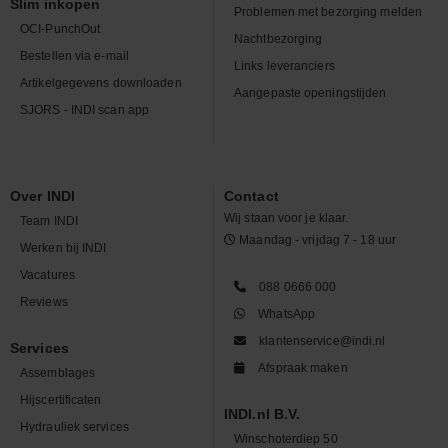
Slim inkopen
Problemen met bezorging melden
OCI-PunchOut
Nachtbezorging
Bestellen via e-mail
Links leveranciers
Artikelgegevens downloaden
Aangepaste openingstijden
SJORS - INDI scan app
Over INDI
Contact
Wij staan voor je klaar.
Team INDI
Maandag - vrijdag 7 - 18 uur
Werken bij INDI
Vacatures
088 0666 000
Reviews
WhatsApp
klantenservice@indi.nl
Services
Afspraak maken
Assemblages
Hijscertificaten
INDI.nl B.V.
Hydrauliek services
Winschoterdiep 50