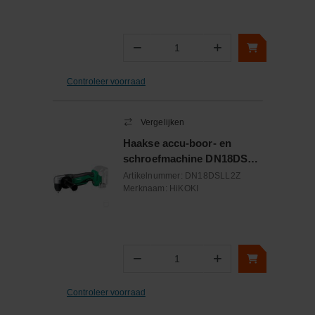
−
+
Aantal
Controleer voorraad
Vergelijken
Haakse accu-boor- en
schroefmachine DN18DSL
L2Z 18V multivolt body
Artikelnummer:
DN18DSLL2Z
Merknaam:
HiKOKI
−
+
Aantal
Controleer voorraad