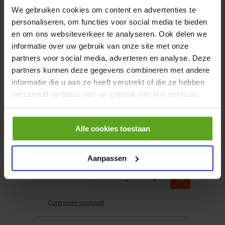
We gebruiken cookies om content en advertenties te
personaliseren, om functies voor social media te bieden
−
+
Aantal
en om ons websiteverkeer te analyseren. Ook delen we
informatie over uw gebruik van onze site met onze
Controleer voorraad
partners voor social media, adverteren en analyse. Deze
partners kunnen deze gegevens combineren met andere
informatie die u aan ze heeft verstrekt of die ze hebben
Vergelijken
verzameld op basis van uw gebruik van hun services.
Adapter voor 18040 vetspuit
Artikelnummer:
FP12310
Alle cookies toestaan
Merknaam:
Pressol
Aanpassen
−
+
Aantal
Controleer voorraad