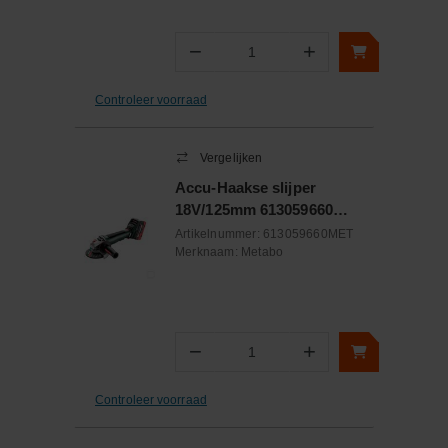
−
+
Aantal
Controleer voorraad
Vergelijken
Accu-Haakse slijper
18V/125mm 613059660
Metabo
Artikelnummer:
613059660MET
Merknaam:
Metabo
−
+
Aantal
Controleer voorraad