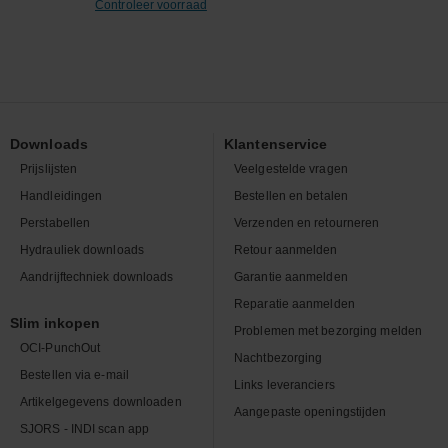
Controleer voorraad
Downloads
Klantenservice
Prijslijsten
Veelgestelde vragen
Handleidingen
Bestellen en betalen
Perstabellen
Verzenden en retourneren
Hydrauliek downloads
Retour aanmelden
Aandrijftechniek downloads
Garantie aanmelden
Reparatie aanmelden
Slim inkopen
Problemen met bezorging melden
OCI-PunchOut
Nachtbezorging
Bestellen via e-mail
Links leveranciers
Artikelgegevens downloaden
Aangepaste openingstijden
SJORS - INDI scan app