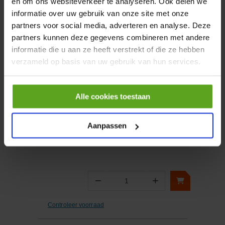
en om ons websiteverkeer te analyseren. Ook delen we
informatie over uw gebruik van onze site met onze
partners voor social media, adverteren en analyse. Deze
−
+
Aantal
partners kunnen deze gegevens combineren met andere
informatie die u aan ze heeft verstrekt of die ze hebben
Controleer voorraad
verzameld op basis van uw gebruik van hun services.
Vergelijken
Alle cookies toestaan
Centrifugaalpomp K 55/200
T
Artikelnummer:
DAB60179853
Aanpassen
Merknaam:
DAB
−
+
Aantal
Controleer voorraad