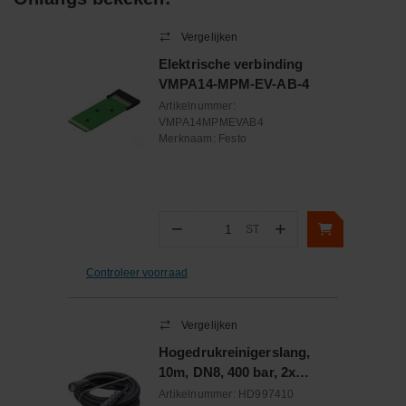
Vergelijken
Elektrische verbinding
VMPA14-MPM-EV-AB-4
Artikelnummer:
VMPA14MPMEVAB4
Merknaam:
Festo
−
+
ST
Aantal
Controleer voorraad
Vergelijken
Hogedrukreinigerslang,
10m, DN8, 400 bar, 2x
M22x1,5, Wartel, 150°C,
Artikelnummer:
HD997410