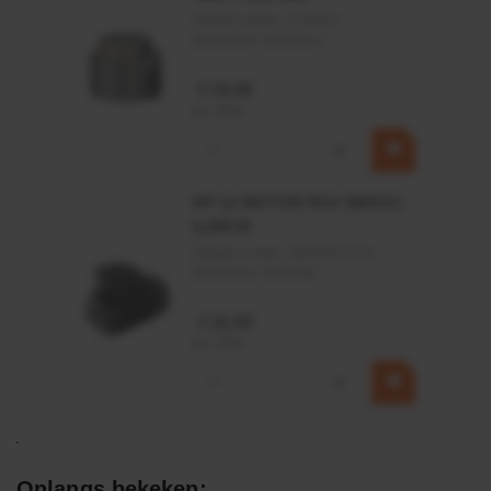
Artikelnummer:
CPR501
Merknaam:
Baltrotors
€ 19,99
incl. BTW
−
+
HP 12 MOTOR B14 380VAC
0,25KW
Artikelnummer:
OK9HPA1240
Merknaam:
Emmegi
€ 32,50
incl. BTW
−
+
Onlangs bekeken: