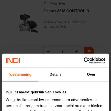
Vergelijken
Jetinox 82 M CONTROL-D
Artikelnummer:
DAB60213252
Merknaam:
DAB
−
+
Aantal
Controleer voorraad
Toestemming
Details
Over
Vergelijken
Mechanische afdichting Jet
100 15mm
INDI.nl maakt gebruik van cookies
Artikelnummer:
R00005383
We gebruiken cookies om content en advertenties te
Merknaam:
DAB
personaliseren, om functies voor social media te bieden