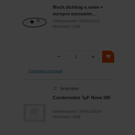
Mech.dichting e.swim +
europro euroswim
50/75/100 15mm
Artikelnummer:
R00010355
Merknaam:
DAB
−
+
Aantal
Controleer voorraad
Vergelijken
Condensator 7μF Nova 180
Artikelnummer:
SP60119028
Merknaam:
DAB