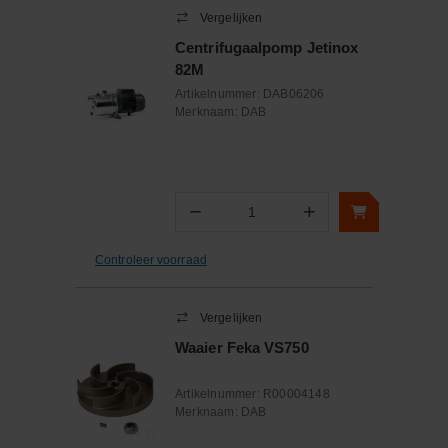
Vergelijken
Centrifugaalpomp Jetinox
82M
Artikelnummer:
DAB06206
Merknaam:
DAB
−
+
Aantal
Controleer voorraad
Vergelijken
Waaier Feka VS750
Artikelnummer:
R00004148
Merknaam:
DAB