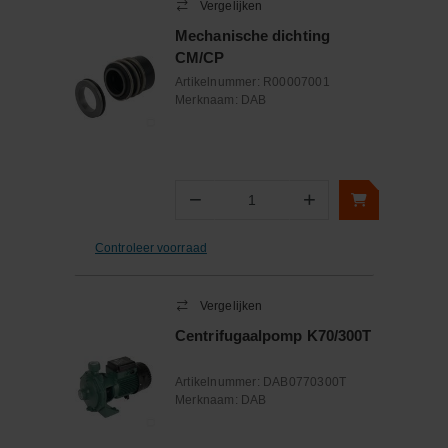
Vergelijken
Mechanische dichting
CM/CP
Artikelnummer:
R00007001
Merknaam:
DAB
−
+
Aantal
Controleer voorraad
Vergelijken
Centrifugaalpomp K70/300T
Artikelnummer:
DAB0770300T
Merknaam:
DAB