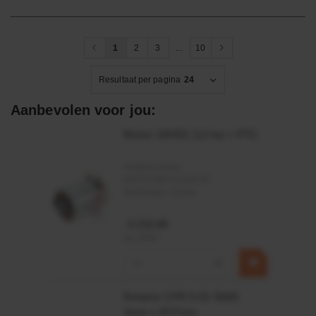
1
2
3
...
10
Resultaat per pagina
24
Aanbevolen voor jou:
Motor 24VDC 2,2 kw + PTC
Artikelnummer:
MPPDCM24V2200TP
Merknaam:
Kramp
€ 219,68
incl. BTW
−
+
Rotator CPR 5-01 50kN
4mm x Ø17mm