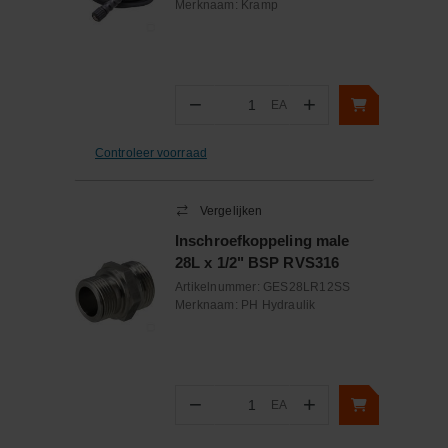
2SN, Kramp
Merknaam:
Kramp
−
+
EA
Aantal
Controleer voorraad
Vergelijken
Inschroefkoppeling male
28L x 1/2" BSP RVS316
Artikelnummer:
GES28LR12SS
Merknaam:
PH Hydraulik
−
+
EA
Aantal