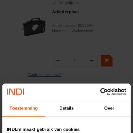
Vergelijken
Adapterplaat
Artikelnummer:
8003994
Merknaam:
Walterscheid
−
+
Aantal
Controleer voorraad
Vergelijken
Adapterplaat
Toestemming
Details
Over
Artikelnummer:
8004529
Merknaam:
Walterscheid
INDI.nl maakt gebruik van cookies