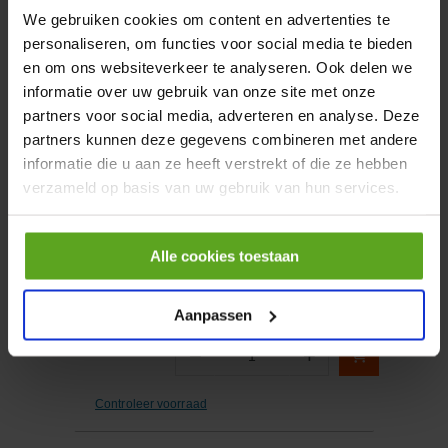
We gebruiken cookies om content en advertenties te
personaliseren, om functies voor social media te bieden
−
+
Aantal
en om ons websiteverkeer te analyseren. Ook delen we
informatie over uw gebruik van onze site met onze
Controleer voorraad
partners voor social media, adverteren en analyse. Deze
partners kunnen deze gegevens combineren met andere
informatie die u aan ze heeft verstrekt of die ze hebben
Vergelijken
verzameld op basis van uw gebruik van hun services.
Adapterplaat 244mm CBM
Artikelnummer:
03724435A02
Alle cookies toestaan
Merknaam:
Scharmüller
Aanpassen
−
+
Aantal
Controleer voorraad