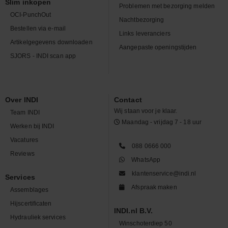
Slim inkopen
Problemen met bezorging melden
OCI-PunchOut
Nachtbezorging
Bestellen via e-mail
Links leveranciers
Artikelgegevens downloaden
Aangepaste openingstijden
SJORS - INDI scan app
Over INDI
Contact
Wij staan voor je klaar.
Team INDI
Maandag - vrijdag 7 - 18 uur
Werken bij INDI
Vacatures
088 0666 000
Reviews
WhatsApp
klantenservice@indi.nl
Services
Afspraak maken
Assemblages
Hijscertificaten
INDI.nl B.V.
Hydrauliek services
Winschoterdiep 50