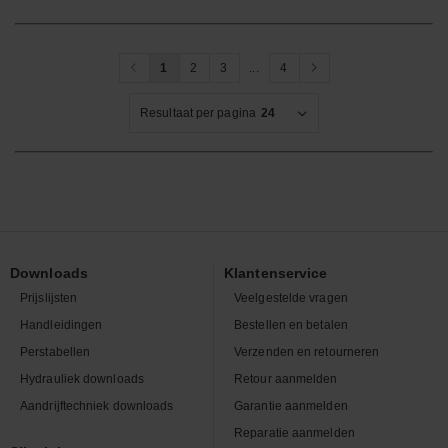
1
2
3
...
4
Resultaat per pagina
24
Downloads
Klantenservice
Prijslijsten
Veelgestelde vragen
Handleidingen
Bestellen en betalen
Perstabellen
Verzenden en retourneren
Hydrauliek downloads
Retour aanmelden
Aandrijftechniek downloads
Garantie aanmelden
Reparatie aanmelden