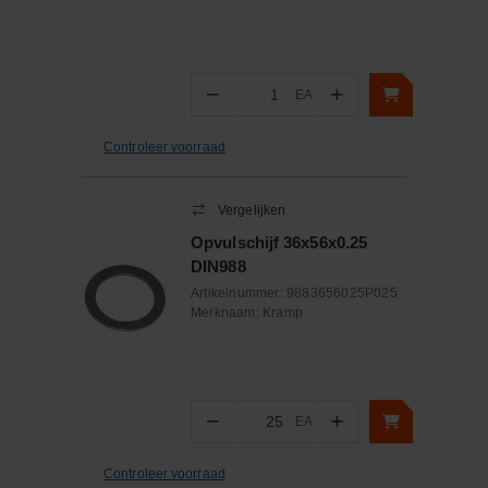
−
+
EA
Aantal
Controleer voorraad
Vergelijken
Opvulschijf 36x56x0.25
DIN988
Artikelnummer:
9883656025P025
Merknaam:
Kramp
−
+
EA
Aantal
Controleer voorraad