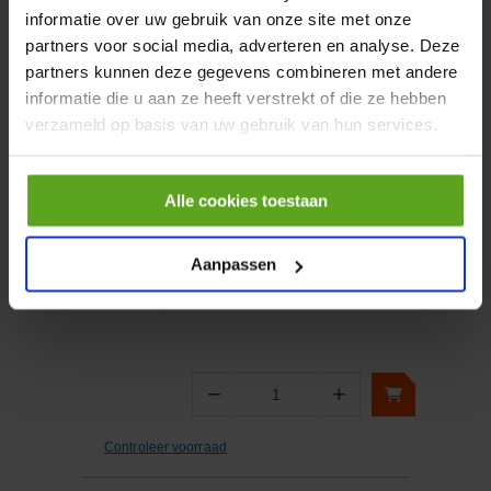
informatie over uw gebruik van onze site met onze
partners voor social media, adverteren en analyse. Deze
−
+
partners kunnen deze gegevens combineren met andere
Aantal
informatie die u aan ze heeft verstrekt of die ze hebben
Controleer voorraad
verzameld op basis van uw gebruik van hun services.
Vergelijken
Alle cookies toestaan
Aanduidingsbord metaal
Aanpassen
Artikelnummer:
BL30AA
Merknaam:
Unbranded
−
+
Aantal
Controleer voorraad