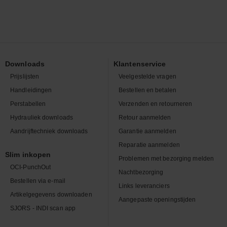
Downloads
Klantenservice
Prijslijsten
Veelgestelde vragen
Handleidingen
Bestellen en betalen
Perstabellen
Verzenden en retourneren
Hydrauliek downloads
Retour aanmelden
Aandrijftechniek downloads
Garantie aanmelden
Reparatie aanmelden
Slim inkopen
Problemen met bezorging melden
OCI-PunchOut
Nachtbezorging
Bestellen via e-mail
Links leveranciers
Artikelgegevens downloaden
Aangepaste openingstijden
SJORS - INDI scan app