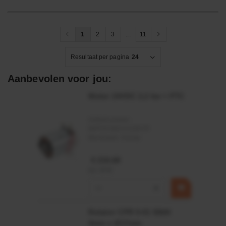
1
2
3
...
11
Resultaat per pagina
24
Aanbevolen voor jou:
Motor 24VDC 2,2 kw + PTC
Artikelnummer:
MPPDCM24V2200TP
Merknaam:
Kramp
€ 219,68
incl. BTW
−
+
Rotator CPR 5-01 50kN
4mm x Ø17mm