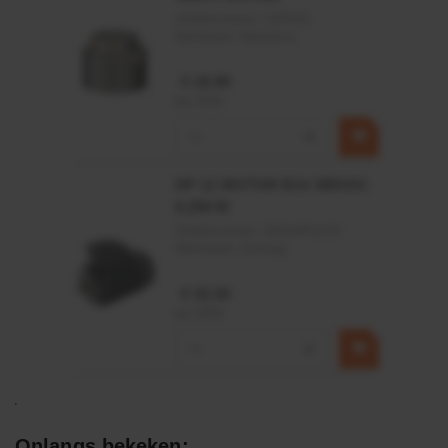
Artikelnummer:
CPR501
Merknaam:
Baltrotors
€ 19,99
incl. BTW
−
+
HP 12 MOTOR B14 380VAC
0,25KW
Artikelnummer:
OK9HPA1240
Merknaam:
Emmegi
€ 32,50
incl. BTW
−
+
Onlangs bekeken: