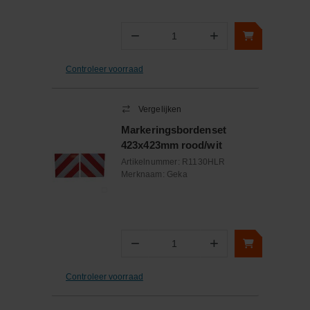
−
+
Aantal
Controleer voorraad
Vergelijken
Markeringsbordenset
423x423mm rood/wit
Artikelnummer:
R1130HLR
Merknaam:
Geka
−
+
Aantal
Controleer voorraad