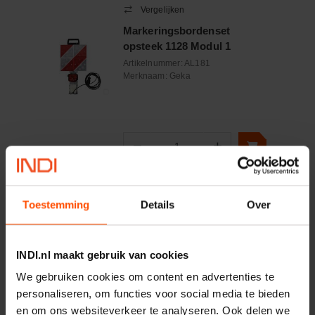
Vergelijken
Markeringsbordenset
opsteek 1128 Modul 1
Artikelnummer:
AL181
Merknaam:
Geka
−
+
Aantal
Controleer voorraad
Toestemming
Details
Over
Vergelijken
Markeringsplaat rechts 846
INDI.nl maakt gebruik van cookies
x 141 mm ECE Mazon
Artikelnummer:
WB51272
We gebruiken cookies om content en advertenties te
Merknaam:
Mazon
personaliseren, om functies voor social media te bieden
en om ons websiteverkeer te analyseren. Ook delen we