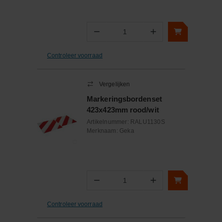
−
+
Aantal
Controleer voorraad
Vergelijken
Markeringsbordenset
423x423mm rood/wit
Artikelnummer:
RALU1130S
Merknaam:
Geka
−
+
Aantal
Controleer voorraad