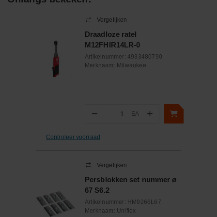
Vergelijken
Draadloze ratel
M12FHIR14LR-0
Artikelnummer:
4933480790
Merknaam:
Milwaukee
−
+
EA
Aantal
Controleer voorraad
Vergelijken
Persblokken set nummer ø
67 S6.2
Artikelnummer:
HM9266L67
Merknaam:
Uniflex