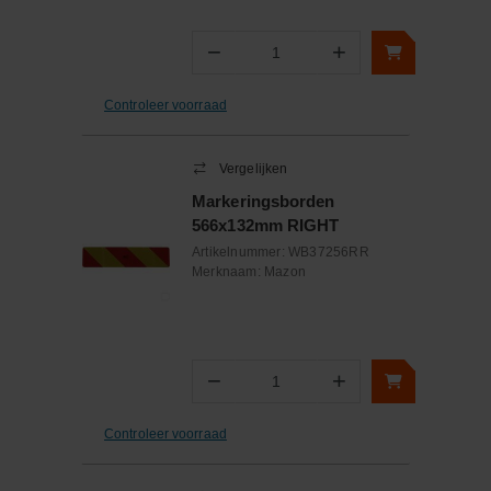
−
+
Aantal
Controleer voorraad
Vergelijken
Markeringsborden
566x132mm RIGHT
Artikelnummer:
WB37256RR
Merknaam:
Mazon
−
+
Aantal
Controleer voorraad