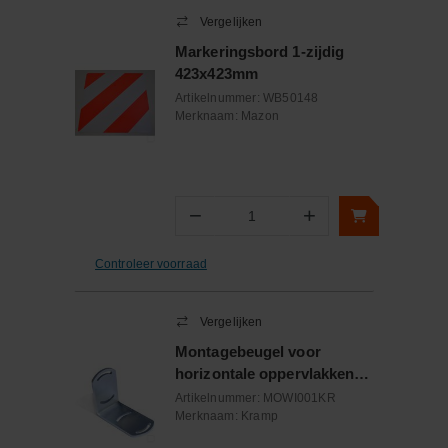
Vergelijken
Markeringsbord 1-zijdig
423x423mm
Artikelnummer:
WB50148
Merknaam:
Mazon
−
+
Aantal
Controleer voorraad
Vergelijken
Montagebeugel voor
horizontale oppervlakken
snelwissel
Artikelnummer:
MOWI001KR
Merknaam:
Kramp