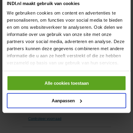
INDI.nl maakt gebruik van cookies
−
+
We gebruiken cookies om content en advertenties te
Aantal
personaliseren, om functies voor social media te bieden
Controleer voorraad
en om ons websiteverkeer te analyseren. Ook delen we
informatie over uw gebruik van onze site met onze
partners voor social media, adverteren en analyse. Deze
Vergelijken
partners kunnen deze gegevens combineren met andere
Axiaalkit EAMM-A-P8-38A-
informatie die u aan ze heeft verstrekt of die ze hebben
60RA
verzameld op basis van uw gebruik van hun services.
Artikelnummer:
EAMMAP838A60RA
Merknaam:
Festo
Alle cookies toestaan
Aanpassen
−
+
Aantal
Controleer voorraad