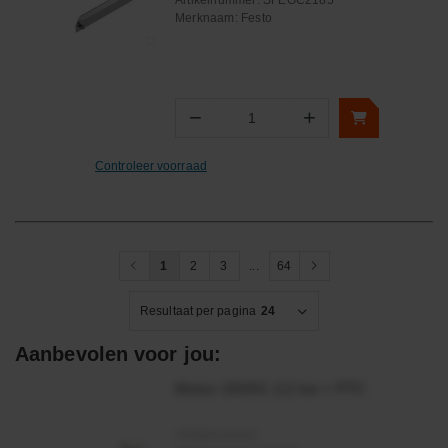
Artikelnummer:
SFEGC2185
Merknaam:
Festo
−
+
Aantal
Controleer voorraad
1
2
3
...
64
Resultaat per pagina
24
Aanbevolen voor jou:
Motor 24VDC 2,2 kw + PTC
Artikelnummer: