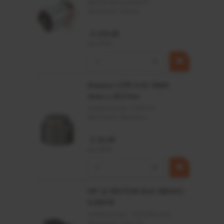
MPPDCM24V2200TP
Merknaam:
Kramp
€ 219,68
incl. BTW
−
+
Rotator CPR 5-01 50kN
4mm x Ø17mm
Artikelnummer:
CPR501
Merknaam:
Baltrotors
€ 19,99
incl. BTW
−
+
HP 12 MOTOR B14 380VAC
0,25KW
Artikelnummer:
OK9HPA1240
Merknaam:
Emmegi