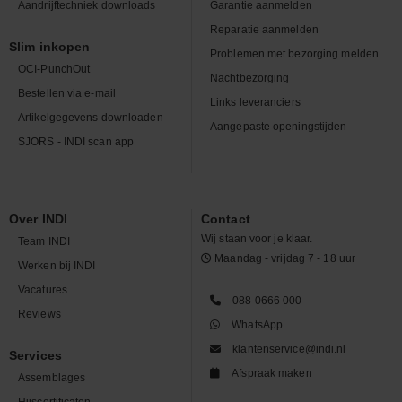
Aandrijftechniek downloads
Garantie aanmelden
Reparatie aanmelden
Slim inkopen
Problemen met bezorging melden
OCI-PunchOut
Nachtbezorging
Bestellen via e-mail
Links leveranciers
Artikelgegevens downloaden
Aangepaste openingstijden
SJORS - INDI scan app
Over INDI
Contact
Wij staan voor je klaar.
Team INDI
Maandag - vrijdag 7 - 18 uur
Werken bij INDI
Vacatures
088 0666 000
Reviews
WhatsApp
klantenservice@indi.nl
Services
Afspraak maken
Assemblages
Hijscertificaten