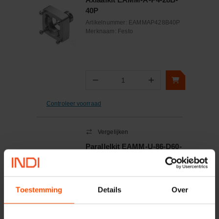
40P
Artikelnummer:
EAMMAP428B40P
Merknaam:
Festo
−
+
Aantal
Controleer voorraad
Vergelijken
Parallelkit EAMM-U-86-D60-
80P-102
Artikelnummer:
EAMMU86D6080P102
Merknaam:
Festo
Toestemming
Details
Over