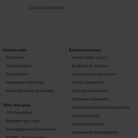
Controleer voorraad
Downloads
Klantenservice
Prijslijsten
Veelgestelde vragen
Handleidingen
Bestellen en betalen
Perstabellen
Verzenden en retourneren
Hydrauliek downloads
Retour aanmelden
Aandrijftechniek downloads
Garantie aanmelden
Reparatie aanmelden
Slim inkopen
Problemen met bezorging melden
OCI-PunchOut
Nachtbezorging
Bestellen via e-mail
Links leveranciers
Artikelgegevens downloaden
Aangepaste openingstijden
SJORS - INDI scan app