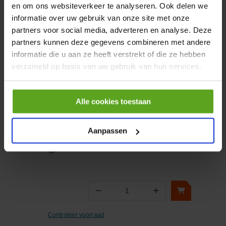
en om ons websiteverkeer te analyseren. Ook delen we
informatie over uw gebruik van onze site met onze
partners voor social media, adverteren en analyse. Deze
−
+
partners kunnen deze gegevens combineren met andere
Aantal
informatie die u aan ze heeft verstrekt of die ze hebben
Controleer voorraad
verzameld op basis van uw gebruik van hun services.
Vergelijken
Alle cookies toestaan
Installatieautomaat 16A 4-
polig met NUL C-kar 15kA
Aanpassen
Artikelnummer:
FAZC163N
Merknaam:
Eaton
−
+
Aantal
Controleer voorraad