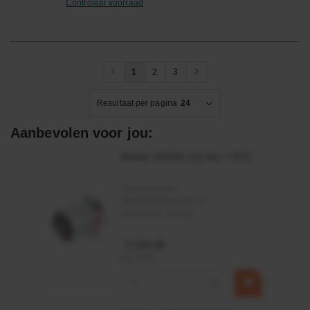
Controleer voorraad
1
2
3
Resultaat per pagina
24
Aanbevolen voor jou:
Motor 24VDC 2,2 kw + PTC
Artikelnummer:
MPPDCM24V2200TP
Merknaam:
Kramp
€ 219,68
incl. BTW
−
+