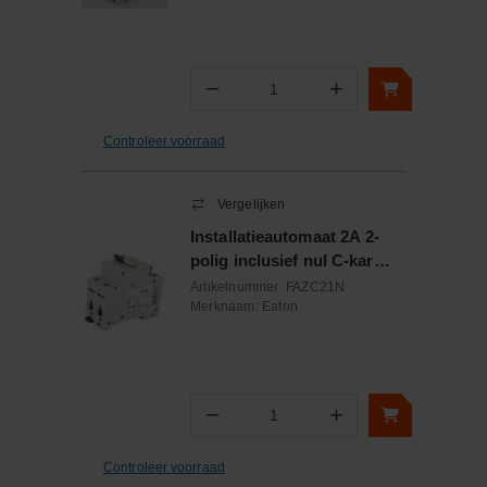
−
+
Aantal
Controleer voorraad
Vergelijken
Installatieautomaat 2A 2-
polig inclusief nul C-kar
15kA
Artikelnummer:
FAZC21N
Merknaam:
Eaton
−
+
Aantal
Controleer voorraad