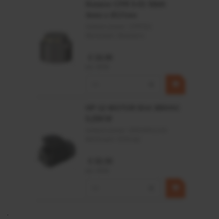
Rotator CPR 5-01 50kN
4mm x Ø17mm
Artikelnummer:
CPR501
Merknaam:
Baltrotors
€ 19,99
incl. BTW
−
+
HP 12 MOTOR B14 380VAC
0,25KW
Artikelnummer:
OK9HPA1240
Merknaam:
Emmegi
€ 32,50
incl. BTW
−
+