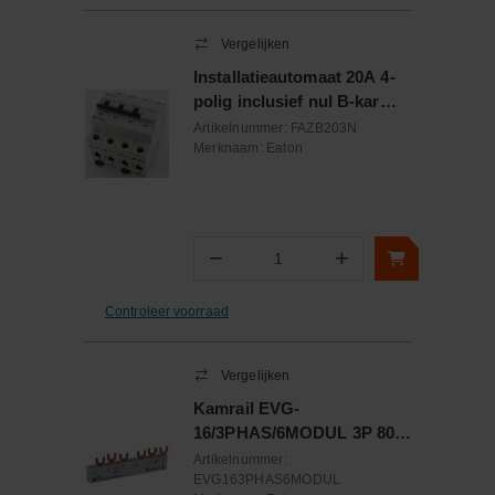
Vergelijken
Installatieautomaat 20A 4-
polig inclusief nul B-kar
15kA
Artikelnummer:
FAZB203N
Merknaam:
Eaton
−
+
Aantal
Controleer voorraad
Vergelijken
Kamrail EVG-
16/3PHAS/6MODUL 3P 80 A
16mm2 vorklengte 106.8mm
Artikelnummer:
EVG163PHAS6MODUL