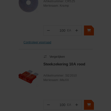
Artikelnummer:
CR525
Merknaam:
Kramp
−
+
EA
Aantal
Controleer voorraad
Vergelijken
Steekzekering 10A rood
Artikelnummer:
SI22010
Merknaam:
iMaXX
−
+
EA
Aantal