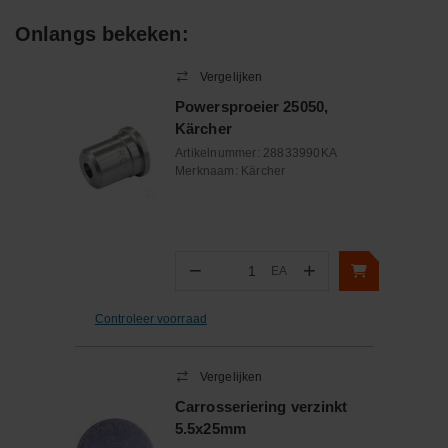
Onlangs bekeken:
Vergelijken
Powersproeier 25050,
Kärcher
Artikelnummer:
28833990KA
Merknaam:
Kärcher
−
+
EA
Aantal
Controleer voorraad
Vergelijken
Carrosseriering verzinkt
5.5x25mm