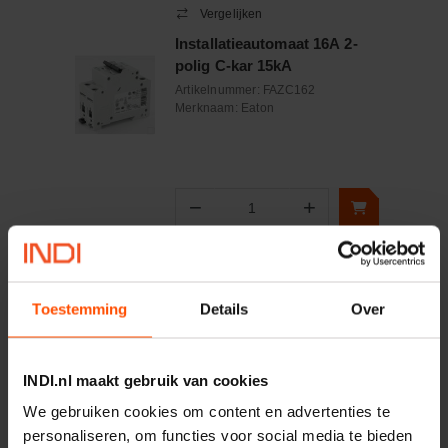
Vergelijken
Installatieautomaat 16A 2-
polig C-kar 15kA
Artikelnummer:
FAZC162
Merknaam:
Eaton
−
+
Aantal
Controleer voorraad
Toestemming
Details
Over
Vergelijken
Verzamel railsysteem
EuroVario
INDI.nl maakt gebruik van cookies
Artikelnummer:
EVG164PHAS8MODUL
We gebruiken cookies om content en advertenties te
Merknaam:
Eaton
personaliseren, om functies voor social media te bieden