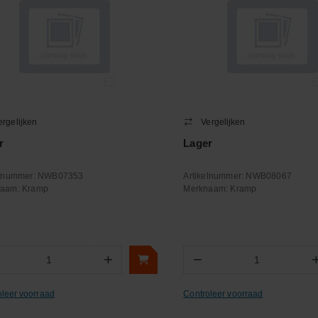
ergelijken
Vergelijken
r
Lager
elnummer:
NWB07353
Artikelnummer:
NWB08067
naam:
Kramp
Merknaam:
Kramp
+
−
Aantal
Aantal
oleer voorraad
Controleer voorraad