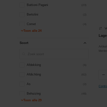
Battioni Pagani
(23)
Bertolini
(2)
Comet
(4)
V
Toon alle
24
FAG
(322)
Lage
Soort
Fendt (AGCO)
(1)
Artik
Merk
GLT/LHG
(4)
HiKOKI
(31)
Afdekking
(6)
IDC ®
(134)
−
Afdichting
(62)
INA
(1176)
As
(2)
Contr
KNOTT
(2)
Behuizing
(48)
Toon alle
29
Kramp
(4785)
Bertolini onderdeel
(2)