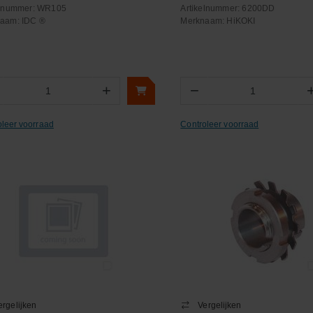
elnummer:
WR105
Artikelnummer:
6200DD
naam:
IDC ®
Merknaam:
HiKOKI
+
−
Aantal
Aantal
oleer voorraad
Controleer voorraad
ergelijken
Vergelijken