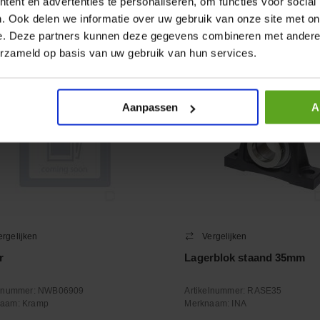
ent en advertenties te personaliseren, om functies voor social
+
−
. Ook delen we informatie over uw gebruik van onze site met on
Aantal
Aantal
e. Deze partners kunnen deze gegevens combineren met andere i
oleer voorraad
Controleer voorraad
erzameld op basis van uw gebruik van hun services.
Aanpassen
A
ergelijken
Vergelijken
r
Lagerblok staand 35mm
elnummer:
NWB06909
Artikelnummer:
RASE35
naam:
Kramp
Merknaam:
INA