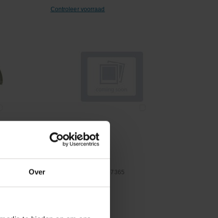
Controleer voorraad
Vergelijken
Lager
Over
Artikelnummer:
NWB07365
Merknaam:
Kramp