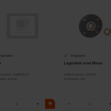
ergelijken
Vergelijken
r
Lagerblok rond 60mm
elnummer:
NWB08570
Artikelnummer:
RME60
naam:
Kramp
Merknaam:
INA
+
−
Aantal
Aantal