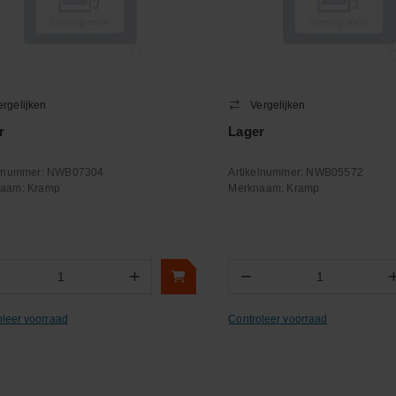
ergelijken
Vergelijken
r
Lager
elnummer:
NWB07304
Artikelnummer:
NWB05572
naam:
Kramp
Merknaam:
Kramp
+
−
Aantal
Aantal
oleer voorraad
Controleer voorraad