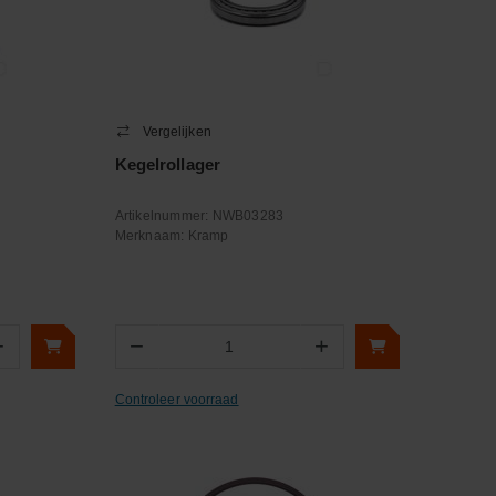
Vergelijken
Kegelrollager
Artikelnummer:
NWB03283
Merknaam:
Kramp
+
−
+
Aantal
Controleer voorraad