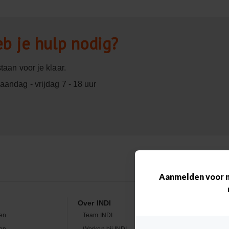
b je hulp nodig?
staan voor je klaar.
andag - vrijdag 7 - 18 uur
Over INDI
Cont
Wij st
en
Team INDI
Maa