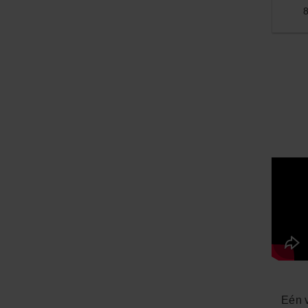
8
Eén v