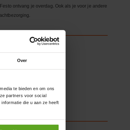
 Festo ontvang je overdag. Ook als je voor je andere
achtbezorging.
ging kan de
Over
volgende
de weg op.”
 media te bieden en om ons
ze partners voor social
nformatie die u aan ze heeft