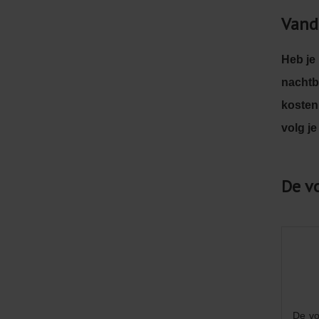
Vand
Heb je
nachtb
kosten
volg j
De v
De vo