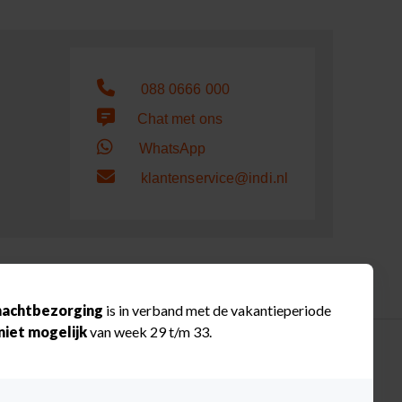
088 0666 000
Chat met ons
WhatsApp
klantenservice@indi.nl
act
aan voor je klaar.
ndag - vrijdag 7 - 18 uur