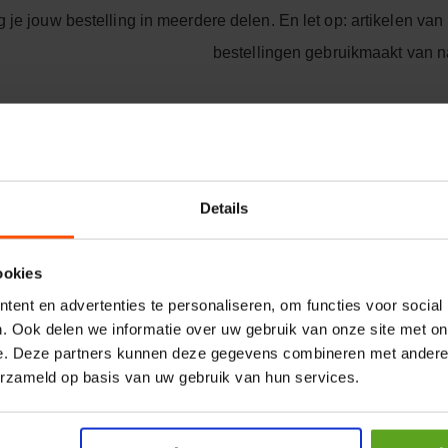
 je jouw bestelling in meerdere delen. En let op: artikelen van
bestellingen gebruikmaakt van n
“Dankzij nachtbezor
Details
buitendienst de 
ookies
ochtend direct weer 
ent en advertenties te personaliseren, om functies voor social
. Ook delen we informatie over uw gebruik van onze site met on
e. Deze partners kunnen deze gegevens combineren met andere i
Erik Bakker
erzameld op basis van uw gebruik van hun services.