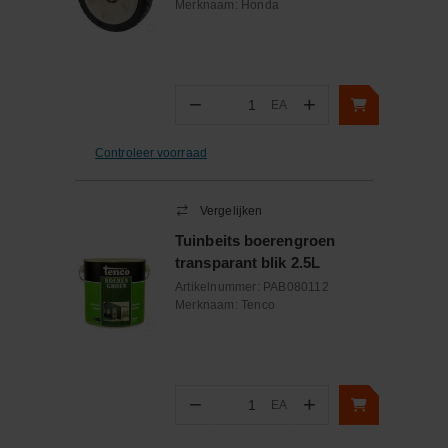
Merknaam:
Honda
−
+
EA
Aantal
Controleer voorraad
Vergelijken
Tuinbeits boerengroen
transparant blik 2.5L
Artikelnummer:
PAB080112
Merknaam:
Tenco
−
+
EA
Aantal