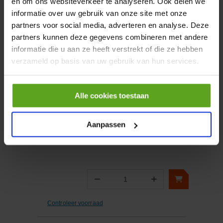
en om ons websiteverkeer te analyseren. Ook delen we
informatie over uw gebruik van onze site met onze
partners voor social media, adverteren en analyse. Deze
−
+
Aantal
partners kunnen deze gegevens combineren met andere
informatie die u aan ze heeft verstrekt of die ze hebben
Controleer voorraad
verzameld op basis van uw gebruik van hun services.
Vergelijken
Alle cookies toestaan
Remblokken voor Magura
type HS33/HS11 2stuks
Artikelnummer:
020208SIM
Aanpassen
Merknaam:
Simson
−
+
Aantal
Controleer voorraad