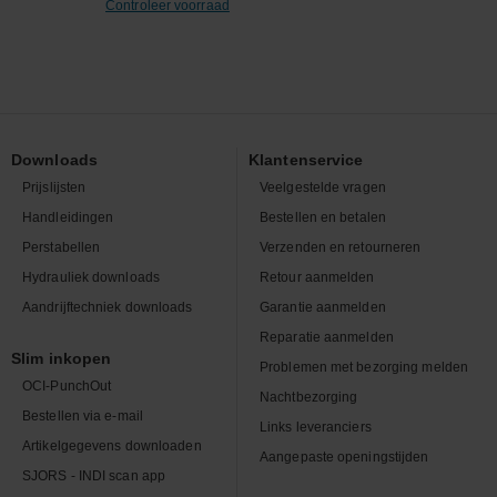
Controleer voorraad
Downloads
Klantenservice
Prijslijsten
Veelgestelde vragen
Handleidingen
Bestellen en betalen
Perstabellen
Verzenden en retourneren
Hydrauliek downloads
Retour aanmelden
Aandrijftechniek downloads
Garantie aanmelden
Reparatie aanmelden
Slim inkopen
Problemen met bezorging melden
OCI-PunchOut
Nachtbezorging
Bestellen via e-mail
Links leveranciers
Artikelgegevens downloaden
Aangepaste openingstijden
SJORS - INDI scan app