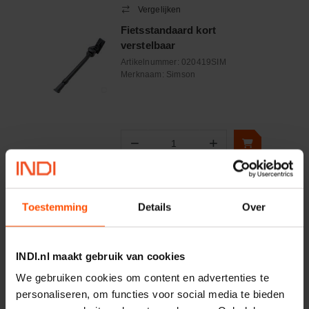
Vergelijken
Fietsstandaard kort
verstelbaar
Artikelnummer:
020419SIM
Merknaam:
Simson
−
+
Aantal
Controleer voorraad
Toestemming
Details
Over
Vergelijken
Ringslot universeel + 2
sleutels
INDI.nl maakt gebruik van cookies
Artikelnummer:
020856SIM
We gebruiken cookies om content en advertenties te
Merknaam:
Simson
personaliseren, om functies voor social media te bieden