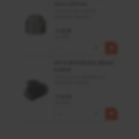
4mm x Ø17mm
Artikelnummer:
CPR501
Merknaam:
Baltrotors
€ 19,99
incl. BTW
−
+
HP 12 MOTOR B14 380VAC
0,25KW
Artikelnummer:
OK9HPA1240
Merknaam:
Emmegi
€ 32,50
incl. BTW
−
+