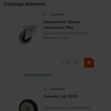
Onlangs bekeken:
Vergelijken
Zwenkwiel Ø 100mm
rubberband 75kg
Artikelnummer:
3470PIR100P62
Merknaam:
Tente
−
+
EA
Aantal
Controleer voorraad
Vergelijken
Voorwiel, wit, NH31
Artikelnummer:
44710VE2M02ZA