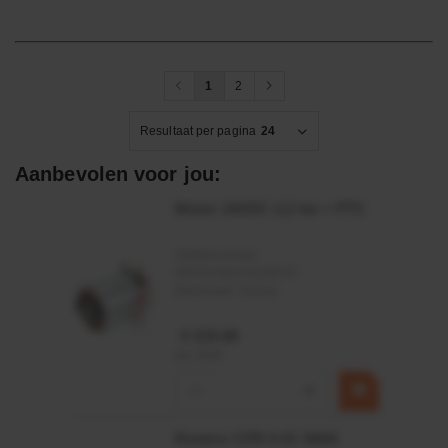
1
2
Resultaat per pagina
24
Aanbevolen voor jou:
Motor 24VDC 2,2 kw + PTC
Artikelnummer:
MPPDCM24V2200TP
Merknaam:
Kramp
€ 219,68
incl. BTW
−
+
Rotator CPR 5-01 50kN