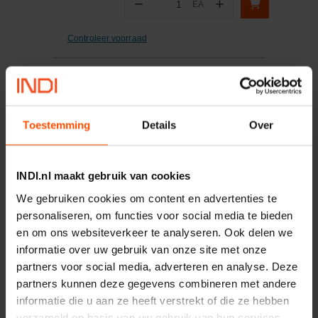
−
+
EA
Aantal
Controleer voorraad
Vergelijken
Telescopisch handvat MS
Toestemming
Details
Over
Artikelnummer:
628714000MET
Merknaam:
Metabo
INDI.nl maakt gebruik van cookies
We gebruiken cookies om content en advertenties te
−
+
personaliseren, om functies voor social media te bieden
EA
Aantal
en om ons websiteverkeer te analyseren. Ook delen we
informatie over uw gebruik van onze site met onze
Controleer voorraad
partners voor social media, adverteren en analyse. Deze
partners kunnen deze gegevens combineren met andere
Vergelijken
informatie die u aan ze heeft verstrekt of die ze hebben
Indicator
verzameld op basis van uw gebruik van hun services.