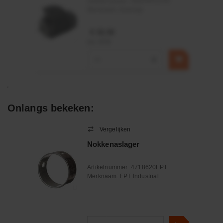
Artikelnummer:
OK9HPA1240
Merknaam:
Emmegi
€ 32,50
incl. BTW
−
+
Onlangs bekeken:
Vergelijken
Nokkenaslager
Artikelnummer:
4718620FPT
Merknaam:
FPT Industrial