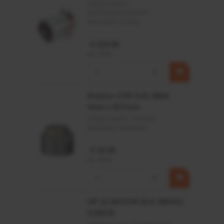
Artikelnummer:
MPPDCM24V2200TP
Merknaam:
Kramp
€ 219,68
incl. BTW
−
+
Rotator CPR 5-01 50kN
4mm x Ø17mm
Artikelnummer:
CPR501
Merknaam:
Baltrotors
€ 19,99
incl. BTW
−
+
HP 12 MOTOR B14 380VAC
0,25KW