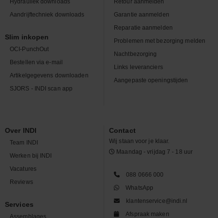
Hydrauliek downloads
Retour aanmelden
Aandrijftechniek downloads
Garantie aanmelden
Reparatie aanmelden
Slim inkopen
Problemen met bezorging melden
OCI-PunchOut
Nachtbezorging
Bestellen via e-mail
Links leveranciers
Artikelgegevens downloaden
Aangepaste openingstijden
SJORS - INDI scan app
Over INDI
Contact
Wij staan voor je klaar.
Team INDI
Maandag - vrijdag 7 - 18 uur
Werken bij INDI
Vacatures
088 0666 000
Reviews
WhatsApp
klantenservice@indi.nl
Services
Afspraak maken
Assemblages