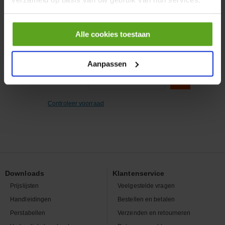
Artikelnummer:
X004816
Merknaam:
Donaldson
Alle cookies toestaan
Aanpassen
−
+
EA
Aantal
Controleer voorraad
Downloads
Klantenservice
Prijslijsten
Veelgestelde vragen
Handleidingen
Bestellen en betalen
Perstabellen
Verzenden en retourneren