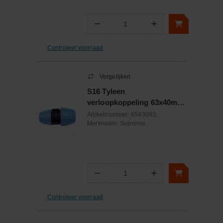
−
+
Aantal
Controleer voorraad
Vergelijken
S16 Tyleen
verloopkoppeling 63x40mm
PP
Artikelnummer:
654309S
Merknaam:
Supreme
−
+
Aantal
Controleer voorraad