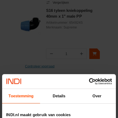
Vergelijken
S16 tyleen kniekoppeling
40mm x 1" male PP
Artikelnummer:
654824S
Merknaam:
Supreme
−
+
Aantal
Controleer voorraad
Vergelijken
S16 Tyleen kniekoppeling
16mm PP
Toestemming
Details
Over
Artikelnummer:
654470SL
Merknaam:
Supreme
INDI.nl maakt gebruik van cookies