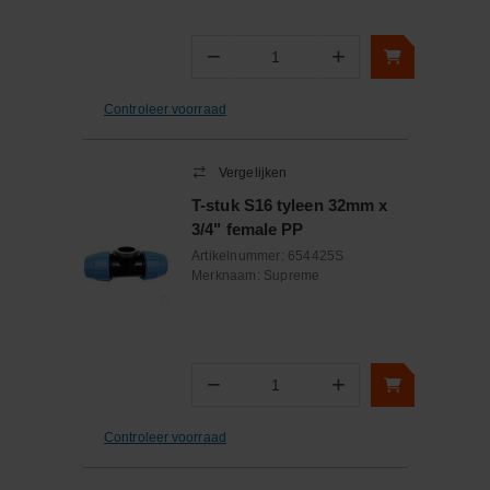
−
+
Aantal
Controleer voorraad
Vergelijken
T-stuk S16 tyleen 32mm x
3/4" female PP
Artikelnummer:
654425S
Merknaam:
Supreme
−
+
Aantal
Controleer voorraad