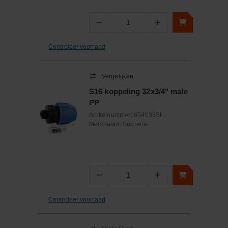
−
+
Aantal
Controleer voorraad
Vergelijken
S16 koppeling 32x3/4" male
PP
Artikelnummer:
654035SL
Merknaam:
Supreme
−
+
Aantal
Controleer voorraad