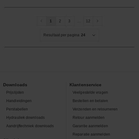
1
2
3
...
12
Resultaat per pagina
24
Downloads
Klantenservice
Prijslijsten
Veelgestelde vragen
Handleidingen
Bestellen en betalen
Perstabellen
Verzenden en retourneren
Hydrauliek downloads
Retour aanmelden
Aandrijftechniek downloads
Garantie aanmelden
Reparatie aanmelden