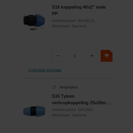
S16 koppeling 40x2" male
PP
Artikelnummer:
654061SL
Merknaam:
Supreme
−
+
Aantal
Controleer voorraad
Vergelijken
S16 Tyleen
verloopkoppeling 25x20mm
PP
Artikelnummer:
654290S
Merknaam:
Supreme