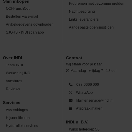
Slim inkopen
Problemen met bezorging melden
OCI-PunchOut
Nachtbezorging
Bestellen via e-mail
Links leveranciers
Artikelgegevens downloaden
Aangepaste openingstijden
SJORS - INDI scan app
Over INDI
Contact
Wij staan voor je klaar.
Team INDI
Maandag - vrijdag 7 - 18 uur
Werken bij INDI
Vacatures
088 0666 000
Reviews
WhatsApp
klantenservice@indi.nl
Services
Afspraak maken
Assemblages
Hijscertificaten
INDI.nl B.V.
Hydrauliek services
Winschoterdiep 50