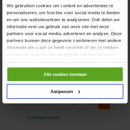
We gebruiken cookies om content en advertenties te
personaliseren, om functies voor social media te bieden
−
+
Aantal
en om ons websiteverkeer te analyseren. Ook delen we
informatie over uw gebruik van onze site met onze
Controleer voorraad
partners voor social media, adverteren en analyse. Deze
partners kunnen deze gegevens combineren met andere
informatie die u aan ze heeft verstrekt of die ze hebben
Vergelijken
verzameld op basis van uw gebruik van hun services.
S16 tyleen T-koppeling
40mm x 1.1/4" male PP
Artikelnummer:
654770S
Alle cookies toestaan
Merknaam:
Supreme
Aanpassen
−
+
Aantal
Controleer voorraad