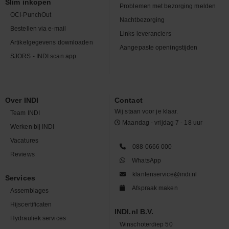
Slim inkopen
Problemen met bezorging melden
OCI-PunchOut
Nachtbezorging
Bestellen via e-mail
Links leveranciers
Artikelgegevens downloaden
Aangepaste openingstijden
SJORS - INDI scan app
Over INDI
Contact
Wij staan voor je klaar.
Team INDI
Maandag - vrijdag 7 - 18 uur
Werken bij INDI
Vacatures
088 0666 000
Reviews
WhatsApp
klantenservice@indi.nl
Services
Afspraak maken
Assemblages
Hijscertificaten
INDI.nl B.V.
Hydrauliek services
Winschoterdiep 50