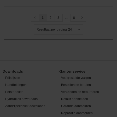
1
2
3
...
8
Resultaat per pagina
24
Downloads
Klantenservice
Prijslijsten
Veelgestelde vragen
Handleidingen
Bestellen en betalen
Perstabellen
Verzenden en retourneren
Hydrauliek downloads
Retour aanmelden
Aandrijftechniek downloads
Garantie aanmelden
Reparatie aanmelden