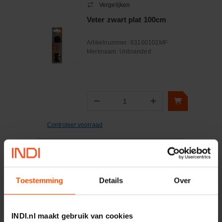
Vergelijken
Veter zwart plat 100cm
Artikelnummer:
63100102MF
Merknaam:
Unbranded
−
+
Aantal
Controleer voorraad
Vergelijken
Inlegzool Premium maat 39
Toestemming
Details
Over
Artikelnummer:
Z92000539
Merknaam:
Dunlop
INDI.nl maakt gebruik van cookies