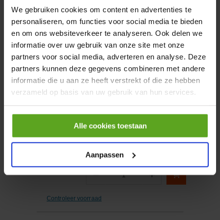
We gebruiken cookies om content en advertenties te
personaliseren, om functies voor social media te bieden
−
+
Aantal
en om ons websiteverkeer te analyseren. Ook delen we
informatie over uw gebruik van onze site met onze
Controleer voorraad
partners voor social media, adverteren en analyse. Deze
partners kunnen deze gegevens combineren met andere
informatie die u aan ze heeft verstrekt of die ze hebben
Vergelijken
verzameld op basis van uw gebruik van hun services.
Grisport inlegzool medium -
38
Artikelnummer:
1000031038
Alle cookies toestaan
Merknaam:
Grisport
Aanpassen
−
+
Aantal
Controleer voorraad