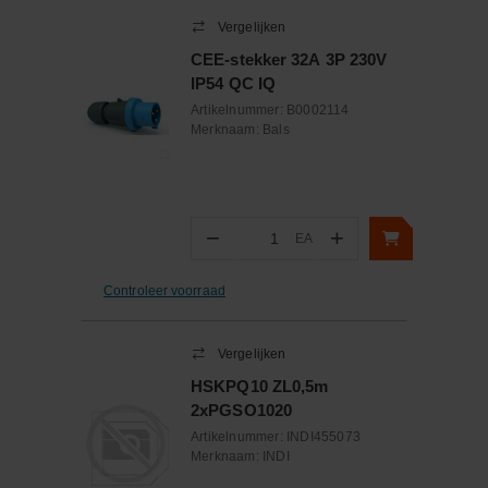
Vergelijken
CEE-stekker 32A 3P 230V
IP54 QC IQ
Artikelnummer:
B0002114
Merknaam:
Bals
−
+
EA
Aantal
Controleer voorraad
Vergelijken
HSKPQ10 ZL0,5m
2xPGSO1020
Artikelnummer:
INDI455073
Merknaam:
INDI