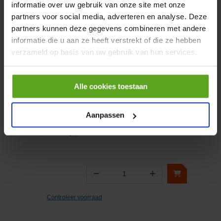
informatie over uw gebruik van onze site met onze
partners voor social media, adverteren en analyse. Deze
−
+
partners kunnen deze gegevens combineren met andere
Aantal
informatie die u aan ze heeft verstrekt of die ze hebben
Controleer voorraad
verzameld op basis van uw gebruik van hun services.
Vergelijken
Alle cookies toestaan
Led
waarschuwingsflitserset
Aanpassen
Artikelnummer:
LA800021
Merknaam:
Kramp
−
+
Aantal
Controleer voorraad