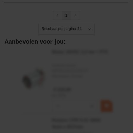
1
Resultaat per pagina
24
Aanbevolen voor jou:
Motor 24VDC 2,2 kw + PTC
Artikelnummer:
MPPDCM24V2200TP
Merknaam:
Kramp
€ 219,68
incl. BTW
−
+
Rotator CPR 5-01 50kN
4mm x Ø17mm