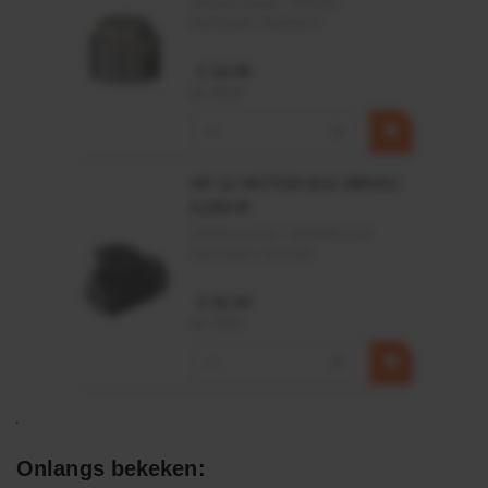
Artikelnummer:
CPR501
Merknaam:
Baltrotors
€ 19,99
incl. BTW
−
+
HP 12 MOTOR B14 380VAC
0,25KW
Artikelnummer:
OK9HPA1240
Merknaam:
Emmegi
€ 32,50
incl. BTW
−
+
Onlangs bekeken: