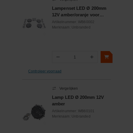
Lampenset LED Ø 200mm
12V amber/oranje voor
actieraamwerk
Artikelnummer:
WB60002
Merknaam:
Unbranded
−
+
Aantal
Controleer voorraad
Vergelijken
Lamp LED Ø 200mm 12V
amber
Artikelnummer:
WB60101
Merknaam:
Unbranded