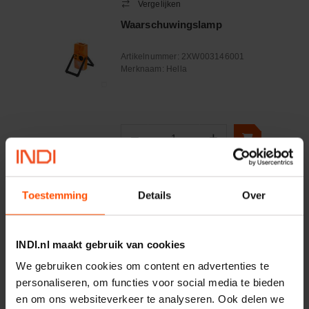
Vergelijken
Waarschuwingslamp
Artikelnummer:
2XW003146001
Merknaam:
Hella
−
+
Aantal
Controleer voorraad
Toestemming
Details
Over
Vergelijken
Obstakellamp LED Ø
INDI.nl maakt gebruik van cookies
180mm geel
Artikelnummer:
WB10150
We gebruiken cookies om content en advertenties te
Merknaam:
Wemas
personaliseren, om functies voor social media te bieden
en om ons websiteverkeer te analyseren. Ook delen we