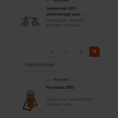
Vergelijken
Lampenset LED
amber/oranje voor
actieraamwerk
Artikelnummer:
WB60001
Merknaam:
Unbranded
−
+
Aantal
Controleer voorraad
Vergelijken
Pechlamp 3003
Artikelnummer:
2XW007146001
Merknaam:
Hella