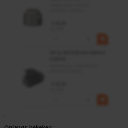
Artikelnummer:
CPR501
Merknaam:
Baltrotors
€ 19,99
incl. BTW
−
+
HP 12 MOTOR B14 380VAC
0,25KW
Artikelnummer:
OK9HPA1240
Merknaam:
Emmegi
€ 32,50
incl. BTW
−
+
Onlangs bekeken: