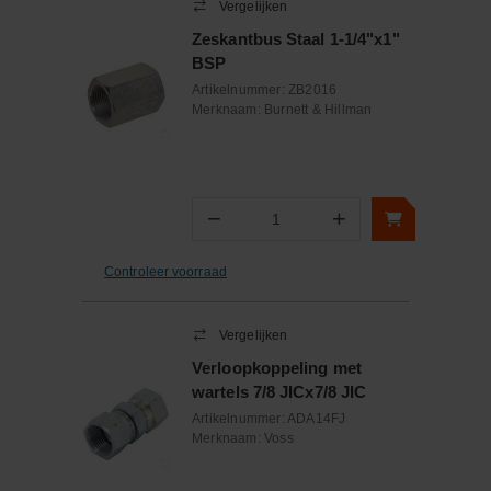
Vergelijken
Zeskantbus Staal 1-1/4"x1"
BSP
Artikelnummer:
ZB2016
Merknaam:
Burnett & Hillman
−
+
Aantal
Controleer voorraad
Vergelijken
Verloopkoppeling met
wartels 7/8 JICx7/8 JIC
Artikelnummer:
ADA14FJ
Merknaam:
Voss