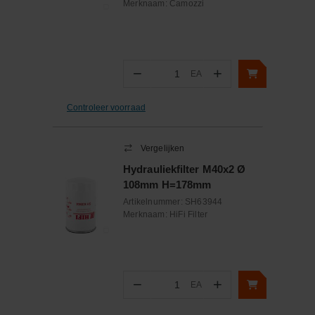
Merknaam:
Camozzi
−
+
EA
Aantal
Controleer voorraad
Vergelijken
Hydrauliekfilter M40x2 Ø
108mm H=178mm
Artikelnummer:
SH63944
Merknaam:
HiFi Filter
−
+
EA
Aantal