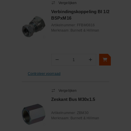
Vergelijken
Verbindingskoppeling BI 1/2
BSPxM16
Artikelnummer:
FFBM0816
Merknaam:
Burnett & Hillman
−
+
Aantal
Controleer voorraad
Vergelijken
Zeskant Bus M30x1.5
Artikelnummer:
ZBM30
Merknaam:
Burnett & Hillman