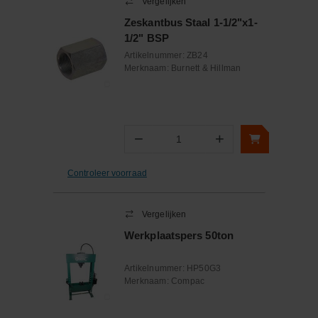
Vergelijken
Zeskantbus Staal 1-1/2"x1-
1/2" BSP
Artikelnummer:
ZB24
Merknaam:
Burnett & Hillman
−
+
Aantal
Controleer voorraad
Vergelijken
Werkplaatspers 50ton
Artikelnummer:
HP50G3
Merknaam:
Compac