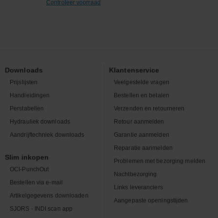
Controleer voorraad
Downloads
Klantenservice
Prijslijsten
Veelgestelde vragen
Handleidingen
Bestellen en betalen
Perstabellen
Verzenden en retourneren
Hydrauliek downloads
Retour aanmelden
Aandrijftechniek downloads
Garantie aanmelden
Reparatie aanmelden
Slim inkopen
Problemen met bezorging melden
OCI-PunchOut
Nachtbezorging
Bestellen via e-mail
Links leveranciers
Artikelgegevens downloaden
Aangepaste openingstijden
SJORS - INDI scan app