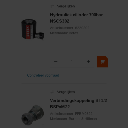
Vergelijken
Hydrauliek cilinder 700bar
NSCS302
Artikelnummer:
8220302
Merknaam:
Betex
−
+
Aantal
Controleer voorraad
Vergelijken
Verbindingskoppeling BI 1/2
BSPxM22
Artikelnummer:
FFBM0822
Merknaam:
Burnett & Hillman