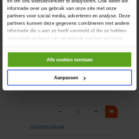
en om ons websiteverkeer te analyseren. Ook delen we
informatie over uw gebruik van onze site met onze
partners voor social media, adverteren en analyse. Deze
−
+
Aantal
partners kunnen deze gegevens combineren met andere
informatie die u aan ze heeft verstrekt of die ze hebben
Controleer voorraad
verzameld op basis van uw gebruik van hun services.
Vergelijken
Alle cookies toestaan
Cilinder NSLS 200
Artikelnummer:
8210200
Aanpassen
Merknaam:
Betex
−
+
Aantal
Controleer voorraad