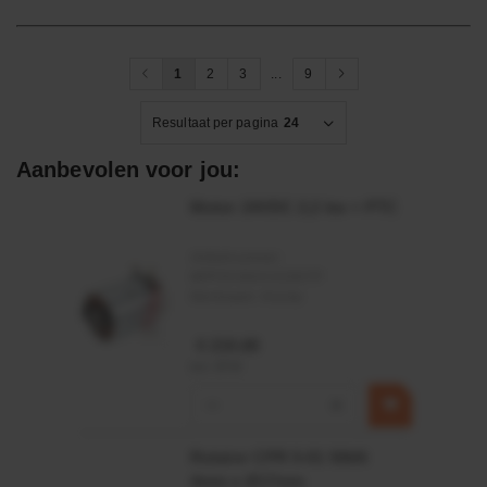
1
2
3
...
9
Resultaat per pagina
24
Aanbevolen voor jou:
Motor 24VDC 2,2 kw + PTC
Artikelnummer:
MPPDCM24V2200TP
Merknaam:
Kramp
€ 219,68
incl. BTW
−
+
Rotator CPR 5-01 50kN
4mm x Ø17mm