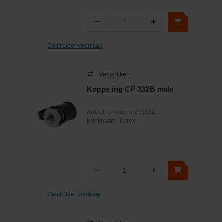
−
+
Aantal
Controleer voorraad
Vergelijken
Koppeling CP 332B male
Artikelnummer:
7299132
Merknaam:
Betex
−
+
Aantal
Controleer voorraad