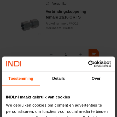
Vergelijken
Verbindingskoppeling
female 13/16 ORFS
Artikelnummer:
FFO13
Merknaam:
Dietzel
−
+
Aantal
Controleer voorraad
Toestemming
Details
Over
Vergelijken
Verbindingskoppeling
female 11/16 ORFS
INDI.nl maakt gebruik van cookies
Artikelnummer:
FFO11
We gebruiken cookies om content en advertenties te
Merknaam:
Dietzel
personaliseren, om functies voor social media te bieden