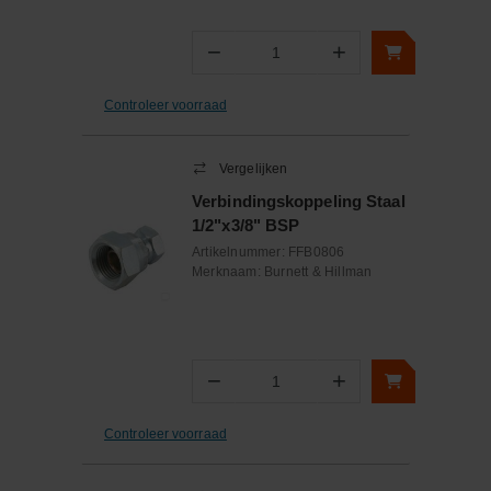
−
+
Aantal
Controleer voorraad
Vergelijken
Verbindingskoppeling Staal
1/2"x3/8" BSP
Artikelnummer:
FFB0806
Merknaam:
Burnett & Hillman
−
+
Aantal
Controleer voorraad