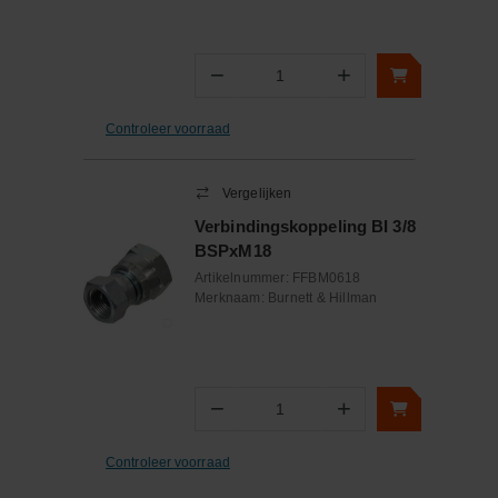
−
+
Aantal
Controleer voorraad
Vergelijken
Verbindingskoppeling BI 3/8
BSPxM18
Artikelnummer:
FFBM0618
Merknaam:
Burnett & Hillman
−
+
Aantal
Controleer voorraad