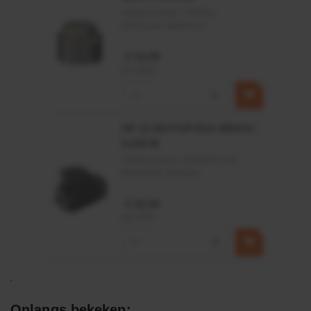
Artikelnummer:
CPR501
Merknaam:
Baltrotors
€ 19,99
incl. BTW
−
+
HP 12 MOTOR B14 380VAC
0,25KW
Artikelnummer:
OK9HPA1240
Merknaam:
Emmegi
€ 32,50
incl. BTW
−
+
Onlangs bekeken: