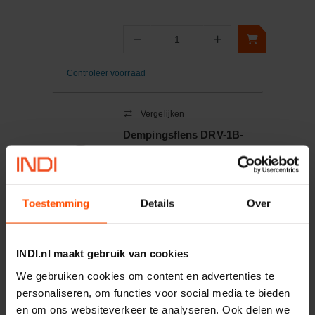
−
+
Aantal
Controleer voorraad
Vergelijken
Dempingsflens DRV-1B-
5300
Artikelnummer:
DRV1B5300
Merknaam:
RaJa-Lovejoy
Toestemming
Details
Over
−
+
INDI.nl maakt gebruik van cookies
Aantal
We gebruiken cookies om content en advertenties te
Controleer voorraad
personaliseren, om functies voor social media te bieden
en om ons websiteverkeer te analyseren. Ook delen we