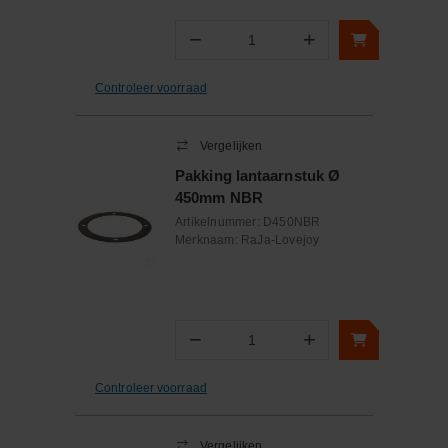
−
+
Aantal
Controleer voorraad
Vergelijken
Pakking lantaarnstuk Ø
450mm NBR
Artikelnummer:
D450NBR
Merknaam:
RaJa-Lovejoy
−
+
Aantal
Controleer voorraad
Vergelijken