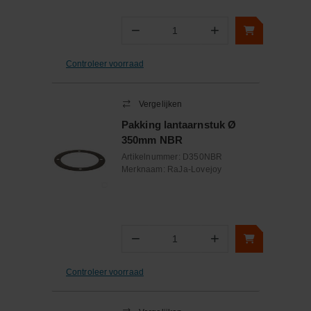
−
+
Aantal
Controleer voorraad
Vergelijken
Pakking lantaarnstuk Ø
350mm NBR
Artikelnummer:
D350NBR
Merknaam:
RaJa-Lovejoy
−
+
Aantal
Controleer voorraad