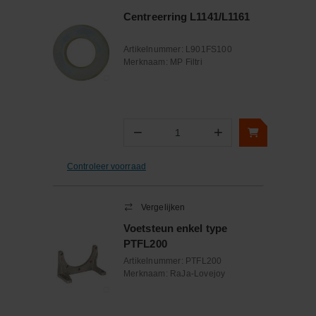
Centreerring L1141/L1161
Artikelnummer:
L901FS100
Merknaam:
MP Filtri
−
+
Aantal
Controleer voorraad
Vergelijken
Voetsteun enkel type
PTFL200
Artikelnummer:
PTFL200
Merknaam:
RaJa-Lovejoy