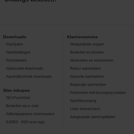
Downloads
Klantenservice
Prijslijsten
Veelgestelde vragen
Handleidingen
Bestellen en betalen
Perstabellen
Verzenden en retourneren
Hydrauliek downloads
Retour aanmelden
Aandrijftechniek downloads
Garantie aanmelden
Reparatie aanmelden
Slim inkopen
Problemen met bezorging melden
OCI-PunchOut
Nachtbezorging
Bestellen via e-mail
Links leveranciers
Artikelgegevens downloaden
Aangepaste openingstijden
SJORS - INDI scan app