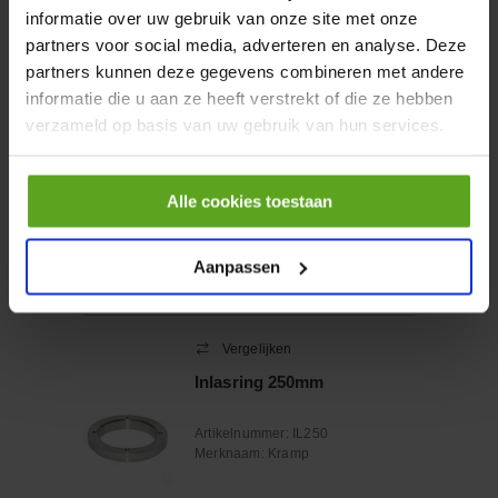
informatie over uw gebruik van onze site met onze
Vergelijken
partners voor social media, adverteren en analyse. Deze
Lantaarnstuk 225SB5 SAE-
partners kunnen deze gegevens combineren met andere
C Ø 450mm
informatie die u aan ze heeft verstrekt of die ze hebben
Artikelnummer:
RV450234245
Merknaam:
RaJa-Lovejoy
verzameld op basis van uw gebruik van hun services.
Alle cookies toestaan
−
+
Aantal
Aanpassen
Controleer voorraad
Vergelijken
Inlasring 250mm
Artikelnummer:
IL250
Merknaam:
Kramp