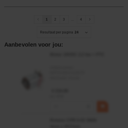
1
2
3
...
4
Resultaat per pagina
24
Aanbevolen voor jou:
Motor 24VDC 2,2 kw + PTC
Artikelnummer:
MPPDCM24V2200TP
Merknaam:
Kramp
€ 219,68
incl. BTW
−
+
Rotator CPR 5-01 50kN
4mm x Ø17mm