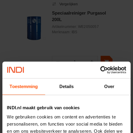
Vergelijken
Speciaalreiniger Purgasol
200L
Artikelnummer:
WE2050057
Merknaam:
IBS
−
+
Aantal
Controleer voorraad
Toestemming
Details
Over
Vergelijken
Rubber en plastic
INDI.nl maakt gebruik van cookies
conditioner spray 600ml
Artikelnummer:
000709
We gebruiken cookies om content en advertenties te
Merknaam:
Motip
personaliseren, om functies voor social media te bieden
en om ons websiteverkeer te analyseren. Ook delen we