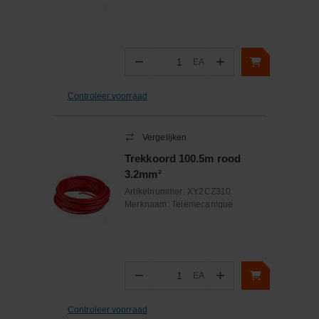
−
+
EA
Aantal
Controleer voorraad
Vergelijken
Trekkoord 100.5m rood
3.2mm²
Artikelnummer:
XY2CZ310
Merknaam:
Telemecanique
−
+
EA
Aantal
Controleer voorraad