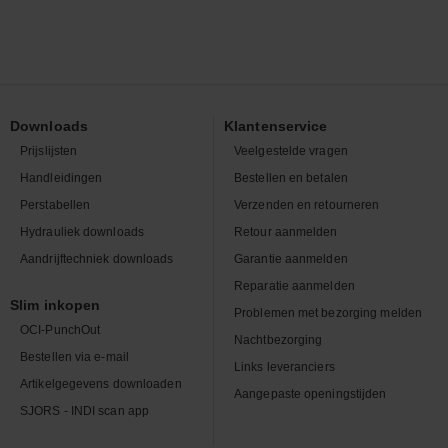
Downloads
Klantenservice
Prijslijsten
Veelgestelde vragen
Handleidingen
Bestellen en betalen
Perstabellen
Verzenden en retourneren
Hydrauliek downloads
Retour aanmelden
Aandrijftechniek downloads
Garantie aanmelden
Reparatie aanmelden
Slim inkopen
Problemen met bezorging melden
OCI-PunchOut
Nachtbezorging
Bestellen via e-mail
Links leveranciers
Artikelgegevens downloaden
Aangepaste openingstijden
SJORS - INDI scan app