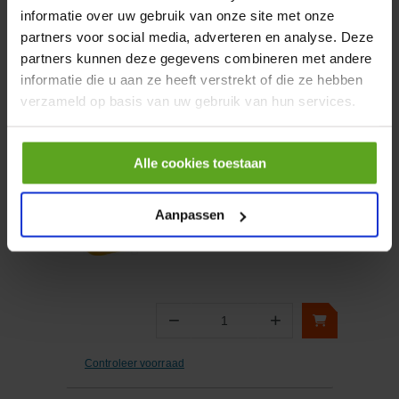
informatie over uw gebruik van onze site met onze
partners voor social media, adverteren en analyse. Deze
−
+
partners kunnen deze gegevens combineren met andere
Aantal
informatie die u aan ze heeft verstrekt of die ze hebben
Controleer voorraad
verzameld op basis van uw gebruik van hun services.
Vergelijken
Alle cookies toestaan
Machinebeschermer RM
110** 10l
Aanpassen
Artikelnummer:
62953030
Merknaam:
Kärcher
−
+
Aantal
Controleer voorraad