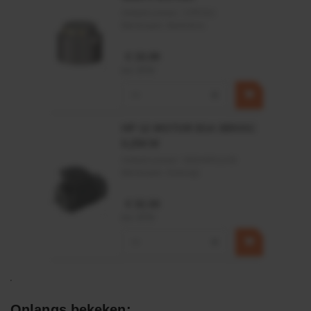
Artikelnummer:
CPR501
Merknaam:
Baltrotors
€ 19,99
incl. BTW
−
+
HP 12 MOTOR B14 380VAC
0,25KW
Artikelnummer:
OK9HPA1240
Merknaam:
Emmegi
€ 32,50
incl. BTW
−
+
Onlangs bekeken: