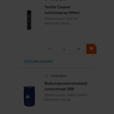
Textile Cleaner
schuimspray 600ml
Artikelnummer:
000707
Merknaam:
Motip
−
+
Aantal
Controleer voorraad
Vergelijken
Ruitensproeiervloeistof-
concentraat 208l
Artikelnummer:
SW601208KR
Merknaam:
Kramp