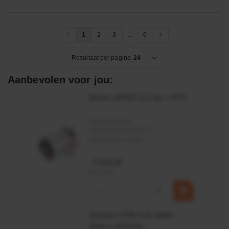
1
2
3
...
6
Resultaat per pagina
24
Aanbevolen voor jou:
Motor 24VDC 2,2 kw + PTC
Artikelnummer:
MPPDCM24V2200TP
Merknaam:
Kramp
€ 219,68
incl. BTW
−
+
Rotator CPR 5-01 50kN
4mm x Ø17mm