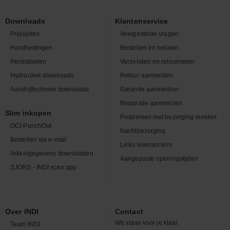
Downloads
Klantenservice
Prijslijsten
Veelgestelde vragen
Handleidingen
Bestellen en betalen
Perstabellen
Verzenden en retourneren
Hydrauliek downloads
Retour aanmelden
Aandrijftechniek downloads
Garantie aanmelden
Reparatie aanmelden
Slim inkopen
Problemen met bezorging melden
OCI-PunchOut
Nachtbezorging
Bestellen via e-mail
Links leveranciers
Artikelgegevens downloaden
Aangepaste openingstijden
SJORS - INDI scan app
Over INDI
Contact
Wij staan voor je klaar.
Team INDI