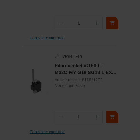
−
+
Aantal
Controleer voorraad
Vergelijken
Pilootventiel VOFX-LT-
M32C-MY-G18-SG18-1-EX4-
M
Artikelnummer:
8178212FE
Merknaam:
Festo
−
+
Aantal
Controleer voorraad