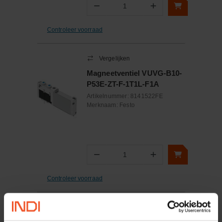
−
+
Aantal
Controleer voorraad
Vergelijken
Magneetventiel VUVG-B10-
P53E-ZT-F-1T1L-F1A
Artikelnummer:
8141522FE
Merknaam:
Festo
−
+
Aantal
Controleer voorraad
Vergelijken
Magneetventiel VUVG-L10-