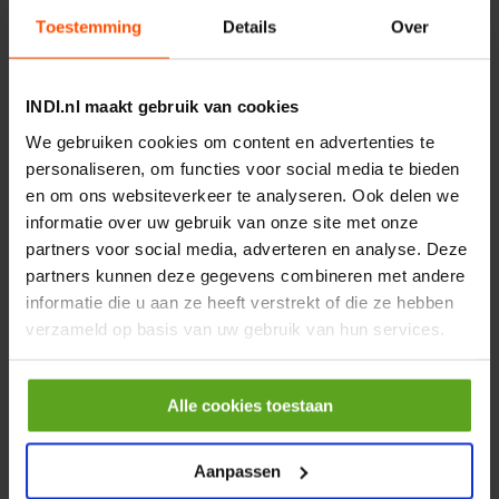
M52-RZT-M5-1H2L-F1A
Toestemming
Details
Over
Artikelnummer:
8164337FE
Merknaam:
Festo
INDI.nl maakt gebruik van cookies
We gebruiken cookies om content en advertenties te
personaliseren, om functies voor social media te bieden
−
+
Aantal
en om ons websiteverkeer te analyseren. Ook delen we
informatie over uw gebruik van onze site met onze
Controleer voorraad
partners voor social media, adverteren en analyse. Deze
partners kunnen deze gegevens combineren met andere
informatie die u aan ze heeft verstrekt of die ze hebben
Vergelijken
verzameld op basis van uw gebruik van hun services.
Magneetventiel VUVG-L10-
M52-MZT-M7-1H2L-F1A
Artikelnummer:
8164359FE
Alle cookies toestaan
Merknaam:
Festo
Aanpassen