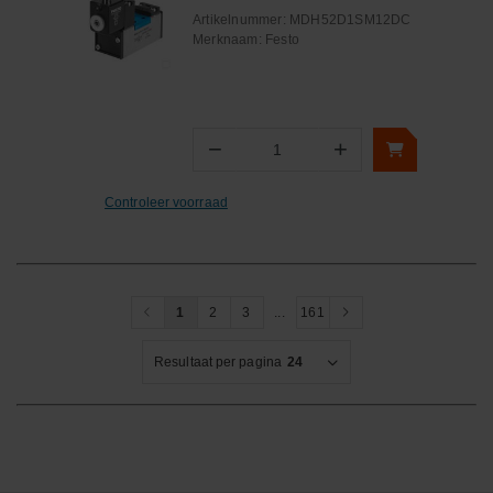
Artikelnummer:
MDH52D1SM12DC
Merknaam:
Festo
−
+
Aantal
Controleer voorraad
1
2
3
...
161
Resultaat per pagina
24