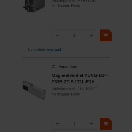
Artikelnummer:
MFH312EX
Merknaam:
Festo
−
+
Aantal
Controleer voorraad
Vergelijken
Magneetventiel VUVG-B14-
P53E-ZT-F-1T1L-F1A
Artikelnummer:
8141533FE
Merknaam:
Festo
−
+
Aantal