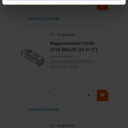
−
+
Aantal
Controleer voorraad
Vergelijken
Magneetventiel VUVB-
ST12-B52-ZD-QX-D-1T1
Artikelnummer:
VUVBST12B52ZDQXD1T1
Merknaam:
Festo
−
+
Aantal
Controleer voorraad
Vergelijken