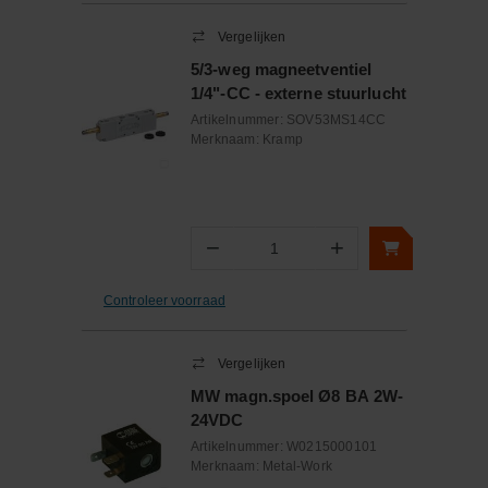
Vergelijken
5/3-weg magneetventiel
1/4"-CC - externe stuurlucht
Artikelnummer:
SOV53MS14CC
Merknaam:
Kramp
−
+
Aantal
Controleer voorraad
Vergelijken
MW magn.spoel Ø8 BA 2W-
24VDC
Artikelnummer:
W0215000101
Merknaam:
Metal-Work