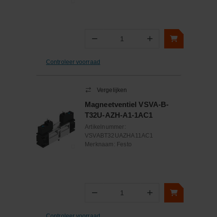
−
+
Aantal
Controleer voorraad
Vergelijken
Magneetventiel VSVA-B-
T32U-AZH-A1-1AC1
Artikelnummer:
VSVABT32UAZHA11AC1
Merknaam:
Festo
−
+
Aantal
Controleer voorraad