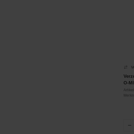
V
Verz
O-MI
Artik
Merk
−