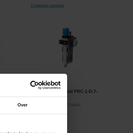
Controleer voorraad
Vergelijken
-MAXI-A-
Verzorgingseenheid FRC-1-D-7-
MAXI
Over
T
Artikelnummer:
FRC1D7MAXI
Merknaam:
Festo