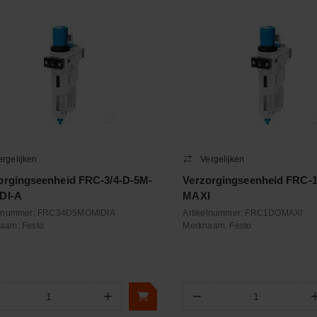
ergelijken
Vergelijken
orgingseenheid FRC-3/4-D-5M-
Verzorgingseenheid FRC-1
DI-A
MAXI
elnummer:
FRC34D5MOMIDIA
Artikelnummer:
FRC1DOMAXI
naam:
Festo
Merknaam:
Festo
+
−
Aantal
Aantal