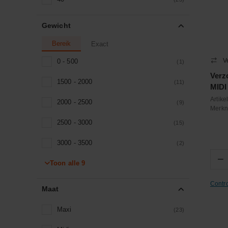
Gewicht
Bereik
Exact
V
0 - 500
(1)
Verz
1500 - 2000
(11)
MIDI
Artik
2000 - 2500
(9)
Merk
2500 - 3000
(15)
3000 - 3500
(2)
−
Toon alle
3500 - 4000
9
(2)
4000 - 4500
Contr
(2)
Maat
4500 - 5000
(1)
Maxi
(23)
5000 - 5500
(2)