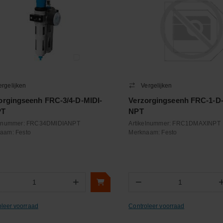
ergelijken
Vergelijken
orgingseenh FRC-3/4-D-MIDI-
Verzorgingseenh FRC-1-D
PT
NPT
elnummer:
FRC34DMIDIANPT
Artikelnummer:
FRC1DMAXINPT
naam:
Festo
Merknaam:
Festo
+
−
Aantal
Aantal
oleer voorraad
Controleer voorraad