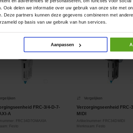
ent en advertenties te personaliseren, om functies voor social
+
−
. Ook delen we informatie over uw gebruik van onze site met on
Aantal
Aantal
e. Deze partners kunnen deze gegevens combineren met andere i
oleer voorraad
Controleer voorraad
erzameld op basis van uw gebruik van hun services.
Aanpassen
A
ergelijken
Vergelijken
orgingseenheid FRC-3/4-D-7-
Verzorgingseenheid FRC-3
AXI-A
MIDI
elnummer:
FRC34D7OMAXIA
Artikelnummer:
FRC34DMIDI
naam:
Festo
Merknaam:
Festo