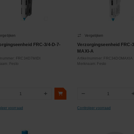
ergelijken
Vergelijken
orgingseenheid FRC-3/4-D-7-
Verzorgingseenheid FRC-3
MAXI-A
elnummer:
FRC34D7MIDI
Artikelnummer:
FRC34DOMAXIA
naam:
Festo
Merknaam:
Festo
+
−
Aantal
Aantal
oleer voorraad
Controleer voorraad