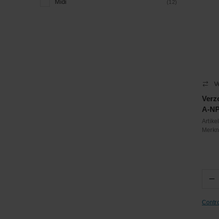
Midi
(12)
V
Verz
A-N
Artik
Merk
−
Contr