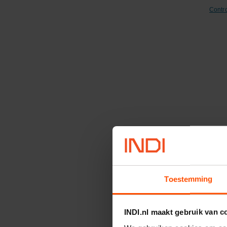
Contr
V
Verz
MAX
Toestemming
Artik
Merk
INDI.nl maakt gebruik van c