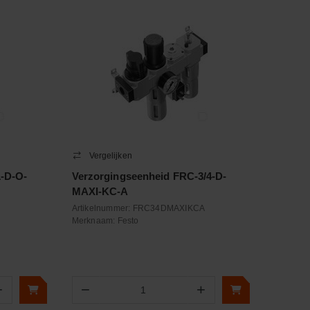
Vergelijken
-D-O-
Verzorgingseenheid FRC-3/4-D-
MAXI-KC-A
Artikelnummer:
FRC34DMAXIKCA
Merknaam:
Festo
+
−
+
Aantal