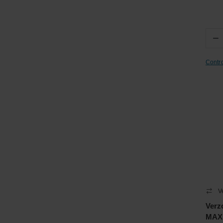
−
Contr
V
Verz
MAX