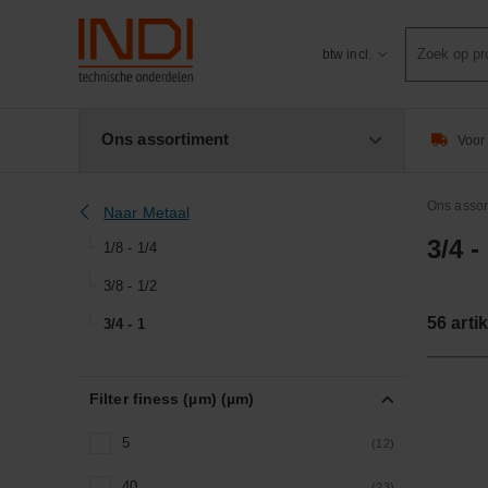
Product
btw incl.
zoeken
Ons assortiment
Voor 
Ons assor
Naar Metaal
3/4 -
1/8 - 1/4
3/8 - 1/2
56
arti
3/4 - 1
Filter finess (µm) (µm)
5
(12)
40
(23)