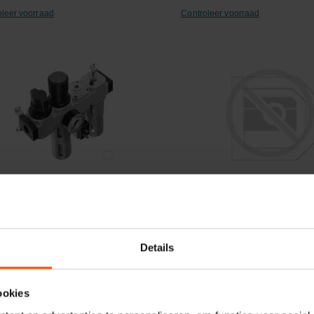
oleer voorraad
Controleer voorraad
ergelijken
Vergelijken
orgingseenheid FRC-3/4-D-
Verzorgingseenh FRC-1-D
I-KC
NPT
Details
elnummer:
FRC34DMAXIKC
Artikelnummer:
FRC1DMAXIANP
naam:
Festo
Merknaam:
Festo
ookies