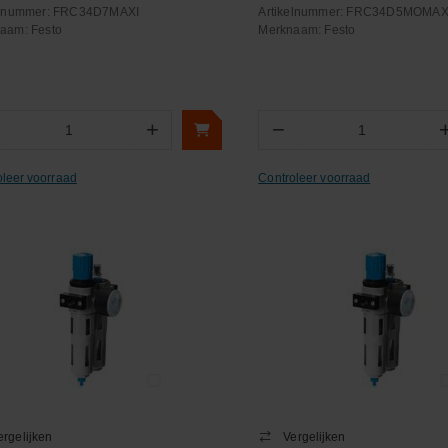
elnummer:
FRC34D7MAXI
Artikelnummer:
FRC34D5MOMAX
naam:
Festo
Merknaam:
Festo
+
−
Aantal
Aantal
oleer voorraad
Controleer voorraad
ergelijken
Vergelijken