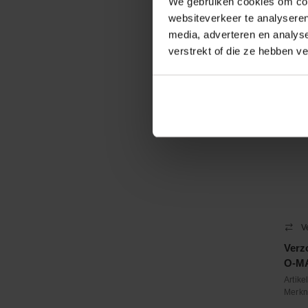
We gebruiken cookies om cont
−
websiteverkeer te analyseren
media, adverteren en analys
Contr
verstrekt of die ze hebben v
V
Verz
O-M
Artik
Merk