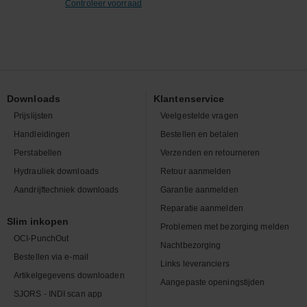
Controleer voorraad
Downloads
Klantenservice
Prijslijsten
Veelgestelde vragen
Handleidingen
Bestellen en betalen
Perstabellen
Verzenden en retourneren
Hydrauliek downloads
Retour aanmelden
Aandrijftechniek downloads
Garantie aanmelden
Reparatie aanmelden
Slim inkopen
Problemen met bezorging melden
OCI-PunchOut
Nachtbezorging
Bestellen via e-mail
Links leveranciers
Artikelgegevens downloaden
Aangepaste openingstijden
SJORS - INDI scan app