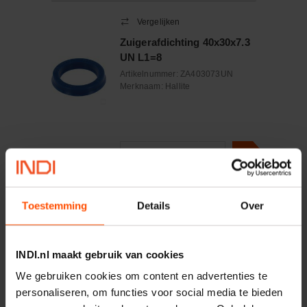
Vergelijken
Zuigerafdichting 40x30x7.3
UN L1=8
Artikelnummer:
ZA403073UN
Merknaam:
Hallite
−
+
Aantal
Controleer voorraad
Toestemming
Details
Over
Vergelijken
Stapelmanchet 60x80x32
INDI.nl maakt gebruik van cookies
We gebruiken cookies om content en advertenties te
Artikelnummer:
CH608032
personaliseren, om functies voor social media te bieden
Merknaam:
Hallite