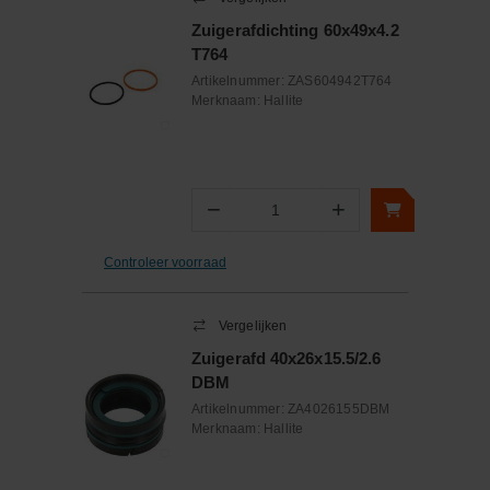
Zuigerafdichting 60x49x4.2
T764
Artikelnummer:
ZAS604942T764
Merknaam:
Hallite
−
+
Aantal
Controleer voorraad
Vergelijken
Zuigerafd 40x26x15.5/2.6
DBM
Artikelnummer:
ZA4026155DBM
Merknaam:
Hallite