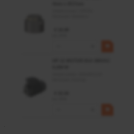
4mm x Ø17mm
Artikelnummer:
CPR501
Merknaam:
Baltrotors
€ 19,99
incl. BTW
−
+
HP 12 MOTOR B14 380VAC
0,25KW
Artikelnummer:
OK9HPA1240
Merknaam:
Emmegi
€ 32,50
incl. BTW
−
+