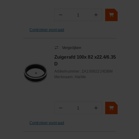
−
+
Aantal
Controleer voorraad
Vergelijken
Zuigerafd 100x 82 x22.4/6.35
D
Artikelnummer:
ZA10082224DBM
Merknaam:
Hallite
−
+
Aantal
Controleer voorraad