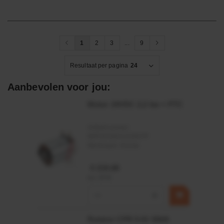
1
2
3
...
9
Resultaat per pagina
24
Aanbevolen voor jou:
Motor 24VDC 2,2 kw + PTC
Artikelnummer:
MPPDCM24V2200TP
Merknaam:
Kramp
€ 219,68
incl. BTW
−
+
Rotator CPR 5-01 50kN