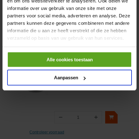
en om ons websiteverkeer te analyseren. Ook delen we
informatie over uw gebruik van onze site met onze
partners voor social media, adverteren en analyse. Deze
−
+
partners kunnen deze gegevens combineren met andere
Aantal
informatie die u aan ze heeft verstrekt of die ze hebben
verzameld op basis van uw gebruik van hun services.
Controleer voorraad
Vergelijken
Alle cookies toestaan
Zuigerafd 110x 85 x22.4/6.35
DBM
Aanpassen
Artikelnummer:
ZA11085224DBM
Merknaam:
Hallite
−
+
Aantal
Controleer voorraad