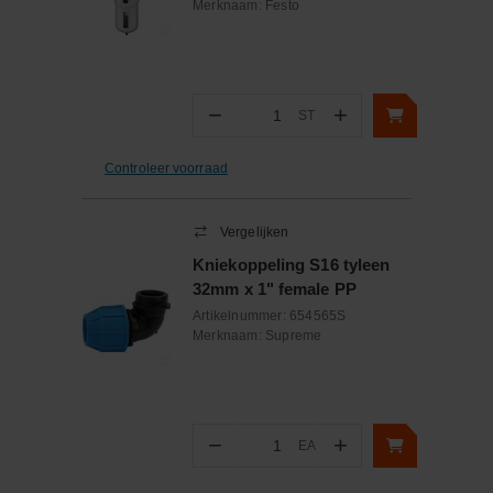
Merknaam:
Festo
−
+
ST
Aantal
Controleer voorraad
Vergelijken
Kniekoppeling S16 tyleen
32mm x 1" female PP
Artikelnummer:
654565S
Merknaam:
Supreme
−
+
EA
Aantal