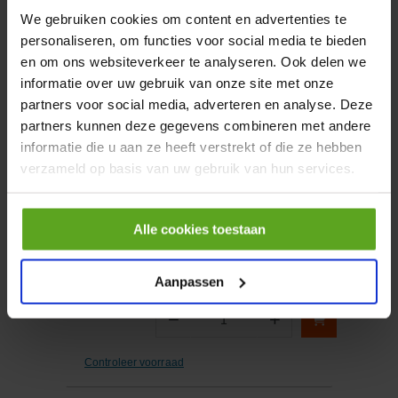
We gebruiken cookies om content en advertenties te
personaliseren, om functies voor social media te bieden
−
+
en om ons websiteverkeer te analyseren. Ook delen we
Aantal
informatie over uw gebruik van onze site met onze
Controleer voorraad
partners voor social media, adverteren en analyse. Deze
partners kunnen deze gegevens combineren met andere
informatie die u aan ze heeft verstrekt of die ze hebben
Vergelijken
verzameld op basis van uw gebruik van hun services.
Geleidering 90x95x15.0
Artikelnummer:
GRI909515
Alle cookies toestaan
Merknaam:
Hallite
Aanpassen
−
+
Aantal
Controleer voorraad