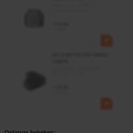
Artikelnummer:
CPR501
Merknaam:
Baltrotors
€ 19,99
incl. BTW
−
+
HP 12 MOTOR B14 380VAC
0,25KW
Artikelnummer:
OK9HPA1240
Merknaam:
Emmegi
€ 32,50
incl. BTW
−
+
Onlangs bekeken: