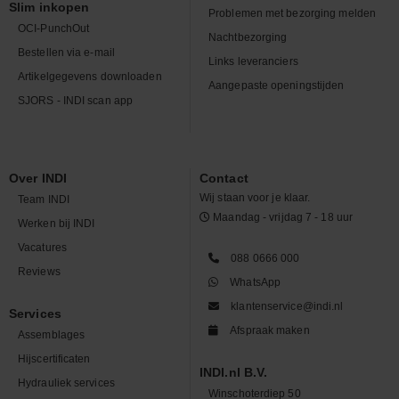
Slim inkopen
Problemen met bezorging melden
OCI-PunchOut
Nachtbezorging
Bestellen via e-mail
Links leveranciers
Artikelgegevens downloaden
Aangepaste openingstijden
SJORS - INDI scan app
Over INDI
Contact
Wij staan voor je klaar.
Team INDI
Maandag - vrijdag 7 - 18 uur
Werken bij INDI
Vacatures
088 0666 000
Reviews
WhatsApp
klantenservice@indi.nl
Services
Afspraak maken
Assemblages
Hijscertificaten
INDI.nl B.V.
Hydrauliek services
Winschoterdiep 50