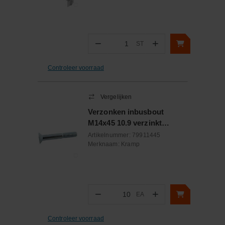
−
+
ST
Aantal
Controleer voorraad
Vergelijken
Verzonken inbusbout
M14x45 10.9 verzinkt
DIN7991
Artikelnummer:
79911445
Merknaam:
Kramp
−
+
EA
Aantal
Controleer voorraad