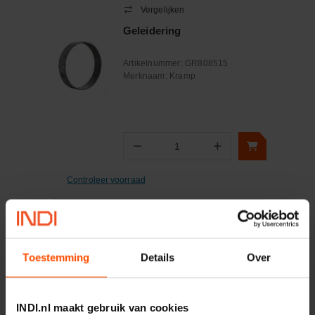
Vergelijken
Geleidering
Artikelnummer:
GR808515
Merknaam:
Kramp
−
+
Aantal
Controleer voorraad
Vergelijken
Geleidering 60x66x12.8
Toestemming
Details
Over
Artikelnummer:
GRI6066128F
Merknaam:
Hallite
INDI.nl maakt gebruik van cookies