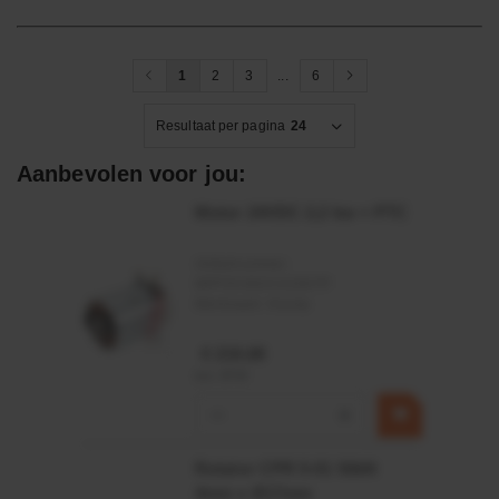
1
2
3
...
6
Resultaat per pagina
24
Aanbevolen voor jou:
Motor 24VDC 2,2 kw + PTC
Artikelnummer:
MPPDCM24V2200TP
Merknaam:
Kramp
€ 219,68
incl. BTW
−
+
Rotator CPR 5-01 50kN
4mm x Ø17mm