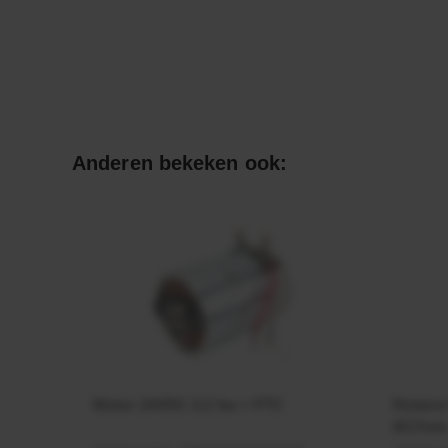
Anderen bekeken ook:
Motor 24VDC 2,2 kw + PTC
Rotato
Ø17mm