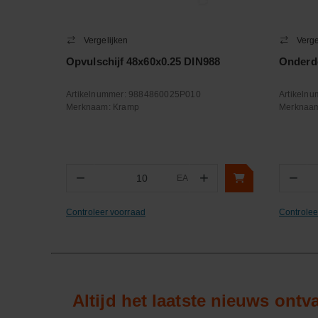
Vergelijken
Verge
Opvulschijf 48x60x0.25 DIN988
Onderd
Artikelnummer:
9884860025P010
Artikeln
Merknaam:
Kramp
Merknaa
−
+
−
EA
Aantal
Aa
Controleer voorraad
Controlee
Altijd het laatste nieuws ont