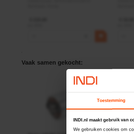
Artikelnummer:
MPPDCM24V2200TP
Artikeln
Merknaam:
Kramp
Merknaa
€ 219,68
€ 19,99
incl. BTW
incl. BTW
−
+
−
Vaak samen gekocht:
Toestemming
INDI.nl maakt gebruik van c
We gebruiken cookies om cont