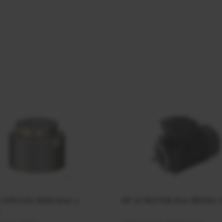
r CPR 5-01 50kN 4mm x
HP 12 MOTOR B14 380VAC 