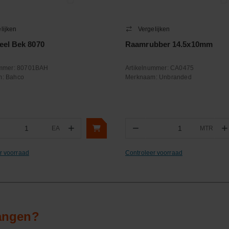
lijken
Vergelijken
eel Bek 8070
Raamrubber 14.5x10mm
ummer:
80701BAH
Artikelnummer:
CA0475
m:
Bahco
Merknaam:
Unbranded
+
−
+
EA
MTR
ntal
Aantal
r voorraad
Controleer voorraad
vangen?