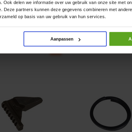
r CPR 5-01 50kN 4mm x
HP 12 MOTOR B14 380VAC 
. Ook delen we informatie over uw gebruik van onze site met on
e. Deze partners kunnen deze gegevens combineren met andere i
ummer:
CPR501
Artikelnummer:
OK9HPA1240
erzameld op basis van uw gebruik van hun services.
m:
Baltrotors
Merknaam:
Emmegi
€ 32,50
Aanpassen
A
incl. BTW
+
−
+