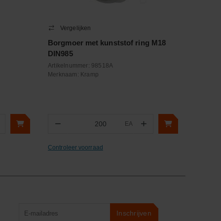
Vergelijken
Borgmoer met kunststof ring M18
DIN985
Artikelnummer:
98518A
Merknaam:
Kramp
−
+
EA
Aantal
Controleer voorraad
Product
Inschrijven
zoeken