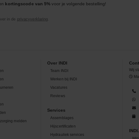
een
kortingscode van 5%
voor je volgende bestelling!
ver in de
privacyverklaring
.
Over INDI
Cont
Wij st
en
Team INDI
Maa
len
Werken bij INDI
ourneren
Vacatures
n
Reviews
en
Services
den
Assemblages
zorging melden
Hijscertificaten
INDI.
Hydrauliek services
Win