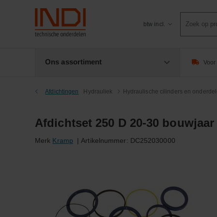
Product
btw incl.
zoeken
Ons assortiment
Voor 
Afdichtingen
Hydrauliek
Hydraulische cilinders en onderde
Afdichtset 250 D 20-30 bouwjaar
Merk
Kramp
|
Artikelnummer:
DC252030000