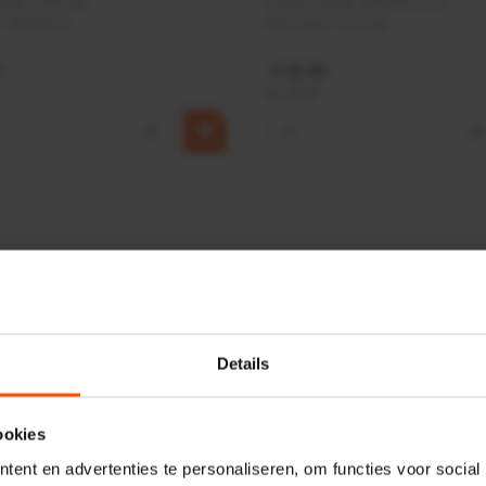
ummer:
CPR501
Artikelnummer:
OK9HPA1240
m:
Baltrotors
Merknaam:
Emmegi
€ 32,50
incl. BTW
+
−
+
Details
ookies
ent en advertenties te personaliseren, om functies voor social