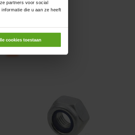
0,25KW
ze partners voor social
nformatie die u aan ze heeft
lle cookies toestaan