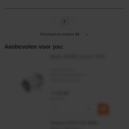
1
Resultaat per pagina
24
Aanbevolen voor jou:
Motor 24VDC 2,2 kw + PTC
Artikelnummer:
MPPDCM24V2200TP
Merknaam:
Kramp
€ 219,68
incl. BTW
−
+
Rotator CPR 5-01 50kN