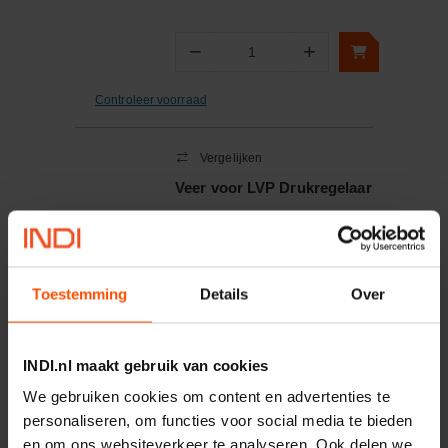
−
+
Aantal
Controleer voorraad
Vergelijken
Veer voor LVP Drukregelaar
Artikelnummer:
LVP9RPVEER
Merknaam:
Casappa
Toestemming
Details
Over
−
+
Aantal
INDI.nl maakt gebruik van cookies
We gebruiken cookies om content en advertenties te
Controleer voorraad
personaliseren, om functies voor social media te bieden
en om ons websiteverkeer te analyseren. Ook delen we