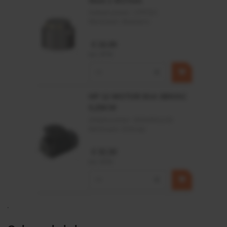
4mm x Ø17mm
Artikelnummer:
CPR501
Merknaam:
Baltrotors
€ 19,99
incl. BTW
−
+
HP 12 MOTOR B14 380VAC
0,25KW
Artikelnummer:
OK9HPA1240
Merknaam:
Emmegi
€ 32,50
incl. BTW
−
+