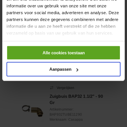
Vergelijken
informatie over uw gebruik van onze site met onze
Ventielplaat LVP30 D
partners voor social media, adverteren en analyse. Deze
partners kunnen deze gegevens combineren met andere
Artikelnummer:
LVP930VD
informatie die u aan ze heeft verstrekt of die ze hebben
Merknaam:
Casappa
verzameld op basis van uw gebruik van hun services.
Alle cookies toestaan
−
+
Aantal
Aanpassen
Controleer voorraad
Vergelijken
Zuigbuis BAP32 1.1/2" - 90
Gr
Artikelnummer:
BAP932TUBE11290
Merknaam:
Casappa