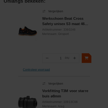
Onlangs bekeken:
Vergelijken
Werkschoen Beat Cross
Safety unisex S3 maat 46
laag model zwart / oranje
Artikelnummer:
3360246
Merknaam:
Grisport
−
+
PAI
Aantal
Controleer voorraad
Vergelijken
Vorkfitting T3M voor starre
buis ø8mm
Artikelnummer:
10913C08
Merknaam:
Arag