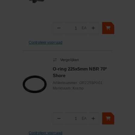
−
+
EA
Aantal
Controleer voorraad
Vergelijken
O-ring 225x5mm NBR 70º
Shore
Artikelnummer:
OR2255P001
Merknaam:
Kramp
−
+
EA
Aantal
Controleer voorraad