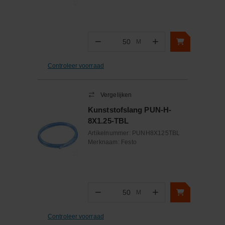
−
+
M
Aantal
Controleer voorraad
Vergelijken
Kunststofslang PUN-H-
8X1.25-TBL
Artikelnummer:
PUNH8X125TBL
Merknaam:
Festo
−
+
M
Aantal
Controleer voorraad