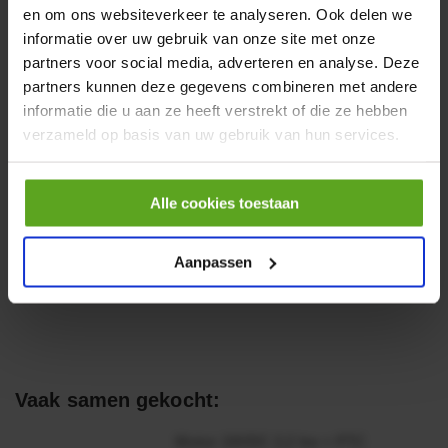
en om ons websiteverkeer te analyseren. Ook delen we
informatie over uw gebruik van onze site met onze
partners voor social media, adverteren en analyse. Deze
−
+
partners kunnen deze gegevens combineren met andere
M
Aantal
informatie die u aan ze heeft verstrekt of die ze hebben
verzameld op basis van uw gebruik van hun services.
Controleer voorraad
Toon alle accessoires
Alle cookies toestaan
4
van
7
zichtbaar
Aanpassen
Vaak samen gekocht:
Motor 24VDC 2,2 kw + PTC