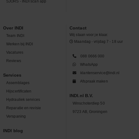
SJORS - INDI scan app
Over INDI
Contact
Wij staan voor je klaar.
Team INDI
Maandag - vrijdag 7 - 18 uur
Werken bij INDI
Vacatures
088 0666 000
Reviews
WhatsApp
klantenservice@indi.nl
Services
Afspraak maken
Assemblages
Hijscertificaten
INDI.nl B.V.
Hydrauliek services
Winschoterdiep 50
Reparatie en revisie
9723 AB, Groningen
Verspaning
INDI blog