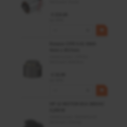
Merknaam:
Kramp
€ 219,68
incl. BTW
−
+
Rotator CPR 5-01 50kN
4mm x Ø17mm
Artikelnummer:
CPR501
Merknaam:
Baltrotors
€ 19,99
incl. BTW
−
+
HP 12 MOTOR B14 380VAC
0,25KW
Artikelnummer:
OK9HPA1240
Merknaam:
Emmegi