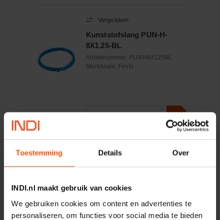
Vergelijken
Kunststofslang PUN-H-
8X1.25-BL
Artikelnummer:
PUNH8X125BL
Merknaam:
Festo
−
+
M
Aantal
Controleer voorraad
Toestemming
Details
Over
Vergelijken
Kunststofslang PUN-H-
INDI.nl maakt gebruik van cookies
8X1.25-NT
We gebruiken cookies om content en advertenties te
Artikelnummer:
PUNH8X125NT
Merknaam:
Festo
personaliseren, om functies voor social media te bieden