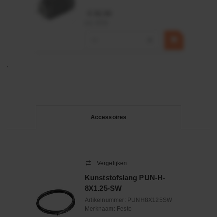
€ 32,50
incl. BTW
−
+
Accessoires
Vergelijken
Kunststofslang PUN-H-
8X1.25-SW
Artikelnummer:
PUNH8X125SW
Merknaam:
Festo