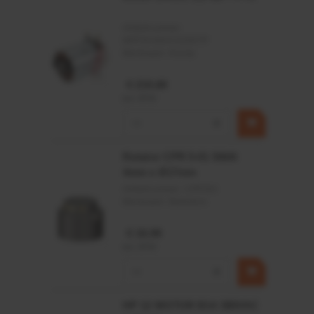
Artikelnummer:
MPPDCM24V2200TP
Merknaam:
Kramp
€ 219,68
incl. BTW
−
+
Rotator CPR 5-01 50kN
4mm x Ø17mm
Artikelnummer:
CPR501
Merknaam:
Baltrotors
€ 19,99
incl. BTW
−
+
HP 12 MOTOR B14 380VAC