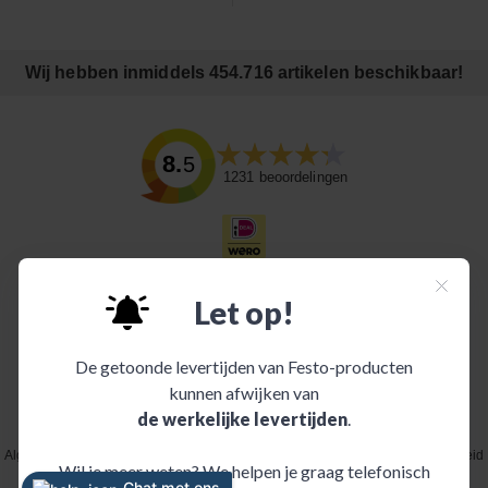
Wij hebben inmiddels 454.716 artikelen beschikbaar!
8.5
1231
beoordelingen
Algemene voorwaarden
|
Disclaimer
|
Juridische mededeling
|
Privacybeleid
|
Cookiebeleid
|
Informatie over INDI