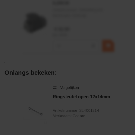
0,25KW
Artikelnummer:
OK9HPA1240
Merknaam:
Emmegi
€ 32,50
incl. BTW
−
+
Onlangs bekeken:
Vergelijken
Ringsleutel open 12x14mm
Artikelnummer:
SL4001214
Merknaam:
Gedore