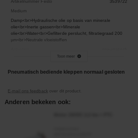
Artikelnummer Festo
3539722
Medium
Damp<br>Hydraulische olie op basis van minerale
olie<br>Inerte gassen<br>Minerale
olie<br>Water<br>Gefilterde perslucht, filtratiegraad 200
µm<br>Neutrale vloeistoffen
Actuation
pneumatisch
Toon meer
Mounting type
Leidinginbouw
Origineel nummer
Pneumatisch bediende kleppen normaal gesloten
VZXF-L-M22C-M-B-N12-130-M1-V4B2T-50-40
Gewicht
1.455
E-mail ons feedback
over dit product.
Werktemperatuurbereik (C°)
-40°C <> +200°C
Anderen bekeken ook:
Motor 24VDC 2,2 kw + PTC
Artikelnummer:
MPPDCM24V2200TP