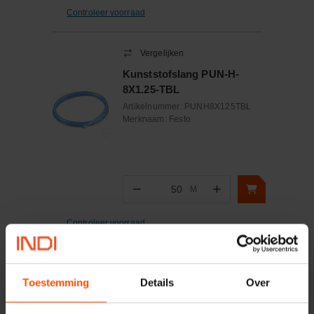
Controleer voorraad
Vergelijken
Kunststofslang PUN-H-
8X1.25-TBL
Artikelnummer:
PUNH8X125TBL
Merknaam:
Festo
−
+
M
Aantal
Controleer voorraad
Toon alle accessoires
Toestemming
Details
Over
4
van
7
zichtbaar