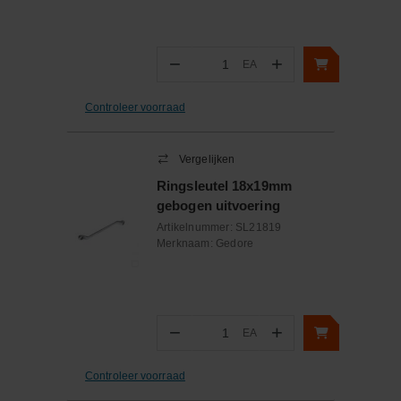
−
+
EA
Aantal
Controleer voorraad
Vergelijken
Ringsleutel 18x19mm
gebogen uitvoering
Artikelnummer:
SL21819
Merknaam:
Gedore
−
+
EA
Aantal
Controleer voorraad