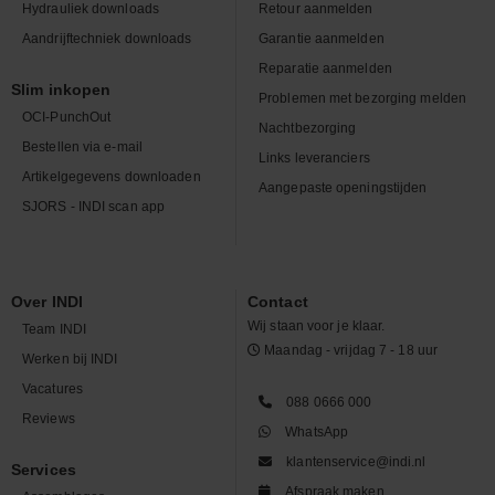
Hydrauliek downloads
Retour aanmelden
Aandrijftechniek downloads
Garantie aanmelden
Reparatie aanmelden
Slim inkopen
Problemen met bezorging melden
OCI-PunchOut
Nachtbezorging
Bestellen via e-mail
Links leveranciers
Artikelgegevens downloaden
Aangepaste openingstijden
SJORS - INDI scan app
Over INDI
Contact
Wij staan voor je klaar.
Team INDI
Maandag - vrijdag 7 - 18 uur
Werken bij INDI
Vacatures
088 0666 000
Reviews
WhatsApp
klantenservice@indi.nl
Services
Afspraak maken