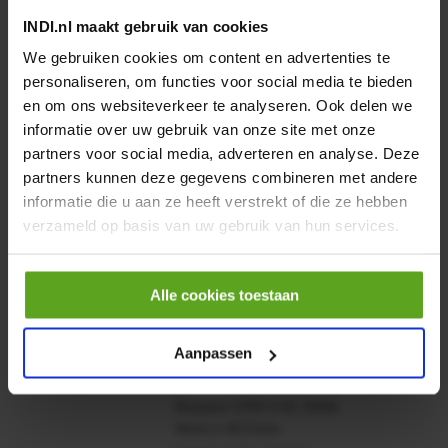
INDI.nl maakt gebruik van cookies
We gebruiken cookies om content en advertenties te
personaliseren, om functies voor social media te bieden
en om ons websiteverkeer te analyseren. Ook delen we
informatie over uw gebruik van onze site met onze
Vaak samen gekocht:
partners voor social media, adverteren en analyse. Deze
Motor 24VDC 2,2 kw + PTC
partners kunnen deze gegevens combineren met andere
informatie die u aan ze heeft verstrekt of die ze hebben
Artikelnummer:
verzameld op basis van uw gebruik van hun services.
MPPDCM24V2200TP
Merknaam:
Kramp
Alle cookies toestaan
€ 219,68
incl. BTW
Aanpassen
−
+
Rotator CPR 5-01 50kN
4mm x Ø17mm