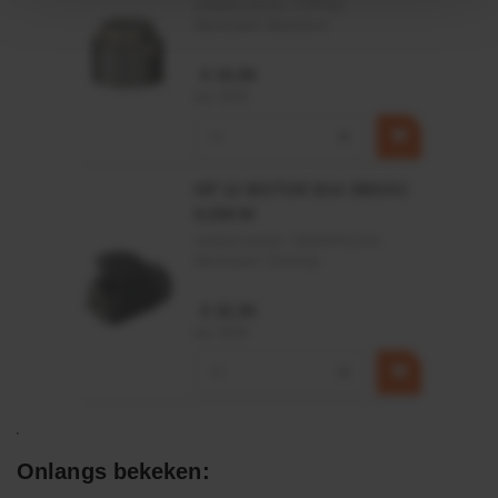
Artikelnummer:
CPR501
Merknaam:
Baltrotors
€ 19,99
incl. BTW
−
+
HP 12 MOTOR B14 380VAC
0,25KW
Artikelnummer:
OK9HPA1240
Merknaam:
Emmegi
€ 32,50
incl. BTW
−
+
Onlangs bekeken: