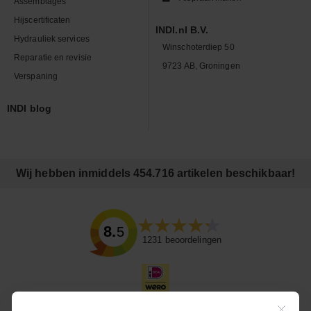
Assemblages
Hijscertificaten
INDI.nl B.V.
Hydrauliek services
Winschoterdiep 50
Reparatie en revisie
9723 AB, Groningen
Verspaning
INDI blog
Wij hebben inmiddels 454.716 artikelen beschikbaar!
8.5
1231
beoordelingen