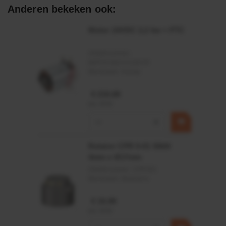
Grote besturingskrachten beheersbaar
Anderen bekeken ook:
Ook bij uitval van de stuurpomp blijft de besturing
Motor 24VDC 2,2 kw + PTC
gewaarborgd (noodbesturing)
Artikelnummer:
MPPDCM24V2200TP
Toepassingsgebied:
Merknaam:
Kramp
Voertuigen en schepen met volledig hydraulische
€ 219,68
stuurinrichtingen
incl. BTW
−
+
Rotator CPR 5-01 50kN
4mm x Ø17mm
Artikelnummer:
CPR501
Merknaam:
Baltrotors
€ 19,99
incl. BTW