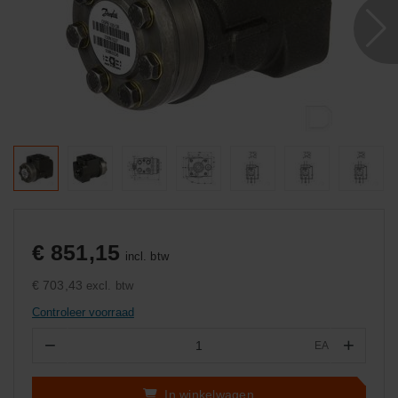
€ 851,15
incl. btw
€ 703,43
excl. btw
Controleer voorraad
−
+
EA
Aantal
In winkelwagen