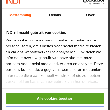
MPPDCM24V2200TP
Merknaam:
Kramp
Toestemming
Details
Over
€ 219,68
incl. BTW
−
+
INDI.nl maakt gebruik van cookies
We gebruiken cookies om content en advertenties te
Rotator CPR 5-01 50kN
personaliseren, om functies voor social media te bieden
4mm x Ø17mm
en om ons websiteverkeer te analyseren. Ook delen we
Artikelnummer:
CPR501
informatie over uw gebruik van onze site met onze
Merknaam:
Baltrotors
partners voor social media, adverteren en analyse. Deze
€ 19,99
partners kunnen deze gegevens combineren met andere
incl. BTW
informatie die u aan ze heeft verstrekt of die ze hebben
−
+
verzameld op basis van uw gebruik van hun services.
HP 12 MOTOR B14 380VAC
Alle cookies toestaan
0,25KW
Artikelnummer:
OK9HPA1240
Merknaam:
Emmegi