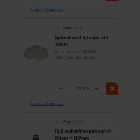
Controleer voorraad
Vergelijken
Spiraalband transparant
10mm
Artikelnummer:
CP10UA
Merknaam:
Unbranded
−
+
MTR
Aantal
Controleer voorraad
Vergelijken
Hydrauliekfilterpatroon Ø
50mm l=207mm