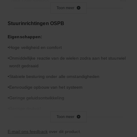
Type Load Sensing
n/a
Toon meer
Maximale P aansluitdruk
175
Maximale T aansluitdruk
40
Stuurinrichtingen OSPB
Drukinstelling L en R
280
Eigenschappen:
Type
OR
Hoge veiligheid en comfort
Onmiddellijke reactie van de wielen zodra aan het stuurwiel
wordt gedraaid
Stabiele besturing onder alle omstandigheden
Eenvoudige opbouw van het systeem
Geringe geluidsontwikkeling
Geringe drukval
Toon meer
Slechts een zeer geringe bedieningskracht van het stuurwiel
vereist
E-mail ons feedback
over dit product.