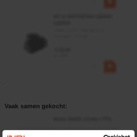
−
+
HP 12 MOTOR B14 380VAC
0,25KW
Artikelnummer:
OK9HPA1240
Merknaam:
Emmegi
€ 32,50
incl. BTW
−
+
Vaak samen gekocht:
Motor 24VDC 2,2 kw + PTC
Artikelnummer: