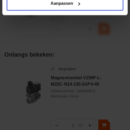
Aanpassen
€ 32,50
incl. BTW
−
+
Onlangs bekeken:
Vergelijken
Magneetventiel VZWP-L-
M22C-N14-130-2AP4-40
Artikelnummer:
1489980FE
Merknaam:
Festo
−
+
ST
Aantal