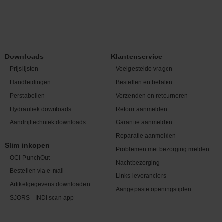
Downloads
Klantenservice
Prijslijsten
Veelgestelde vragen
Handleidingen
Bestellen en betalen
Perstabellen
Verzenden en retourneren
Hydrauliek downloads
Retour aanmelden
Aandrijftechniek downloads
Garantie aanmelden
Reparatie aanmelden
Slim inkopen
Problemen met bezorging melden
OCI-PunchOut
Nachtbezorging
Bestellen via e-mail
Links leveranciers
Artikelgegevens downloaden
Aangepaste openingstijden
SJORS - INDI scan app