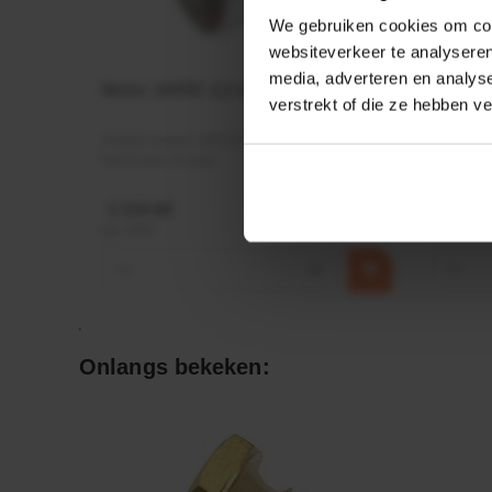
We gebruiken cookies om cont
websiteverkeer te analyseren
media, adverteren en analys
Motor 24VDC 2,2 kw + PTC
Rotato
verstrekt of die ze hebben v
Ø17mm
Artikelnummer:
MPPDCM24V2200TP
Artikeln
Merknaam:
Kramp
Merknaa
€ 219,68
€ 19,99
incl. BTW
incl. BTW
−
+
−
Onlangs bekeken: