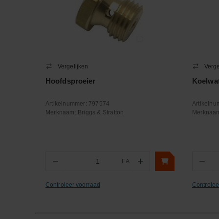
Vergelijken
Verge
Hoofdsproeier
Koelwa
Artikelnummer:
797574
Artikeln
Merknaam:
Briggs & Stratton
Merknaa
−
+
−
EA
Aantal
Aa
Controleer voorraad
Controlee