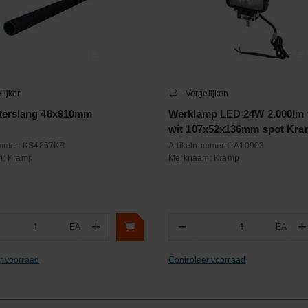
lijken
Vergelijken
terslang 48x910mm
Werklamp LED 24W 2.000lm 
wit 107x52x136mm spot Kr
ummer:
KS4857KR
Artikelnummer:
LA10903
m:
Kramp
Merknaam:
Kramp
+
−
+
EA
EA
ntal
Aantal
r voorraad
Controleer voorraad