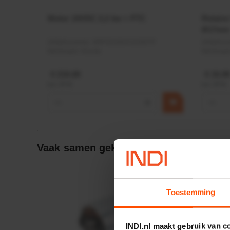
Motor 24VDC 2,2 kw + PTC
Rotato
Ø17mm
Artikelnummer:
MPPDCM24V2200TP
Artikeln
Merknaam:
Kramp
Merknaa
€ 219,68
€ 19,99
incl. BTW
incl. BTW
−
+
−
Vaak samen gekocht:
Toestemming
INDI.nl maakt gebruik van c