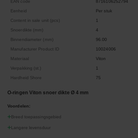
EAN code
8716106252794
Eenheid
Per stuk
Content in sale unit (pcs)
1
Snoerdikte (mm)
4
Binnendiameter (mm)
96.00
Manufacturer Product ID
10024006
Materiaal
Viton
Verpakking (st.)
1
Hardheid Shore
75
O-ringen Viton snoer dikte Ø 4 mm
Voordelen:
Breed toepassingsgebied
Langere levensduur