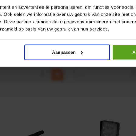
ent en advertenties te personaliseren, om functies voor social
. Ook delen we informatie over uw gebruik van onze site met on
e. Deze partners kunnen deze gegevens combineren met andere i
r CPR 5-01 50kN 4mm x
HP 12 MOTOR B14 380VAC 
erzameld op basis van uw gebruik van hun services.
ummer:
CPR501
Artikelnummer:
OK9HPA1240
m:
Baltrotors
Merknaam:
Emmegi
Aanpassen
A
€ 32,50
incl. BTW
+
−
+