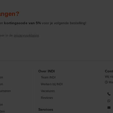
vangen?
een
kortingscode van 5%
voor je volgende bestelling!
ver in de
privacyverklaring
.
Over INDI
Cont
Wij st
en
Team INDI
Maa
len
Werken bij INDI
ourneren
Vacatures
n
Reviews
en
Services
den