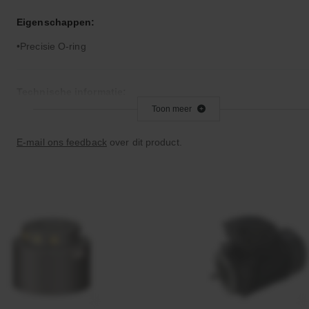
Eigenschappen:
Precisie O-ring
Technische informatie:
Toon meer
Let op: Viton is niet geschikt voor remvloeistof
E-mail ons feedback
over dit product.
Bijzonderheden:
Zeer goed temperatuur- en chemicaliënbestendig
Goede verouderings- en ozonbestendigheid
Toepassingsgebied:
Statische en dynamische afdichting
Vacuümtoepassingen