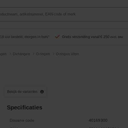
18 uur besteld, morgen in huis*
Gratis verzending vanaf € 250
excl. btw
ingen
Dichtingen
O-ringen
O-ringen Viton
Bekijk de varianten
Specificaties
Douane code
40169300