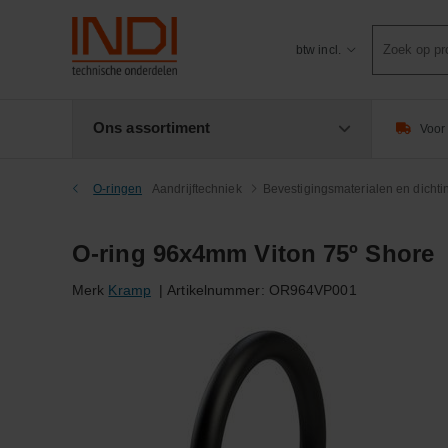
Product
btw incl.
zoeken
Ons assortiment
Voor 
O-ringen
Aandrijftechniek
Bevestigingsmaterialen en dicht
O-ring 96x4mm Viton 75º Shore
Merk
Kramp
|
Artikelnummer:
OR964VP001