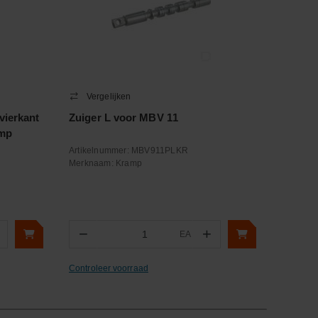
Vergelijken
vierkant
Zuiger L voor MBV 11
amp
Artikelnummer:
MBV911PLKR
Merknaam:
Kramp
−
+
EA
Aantal
Controleer voorraad