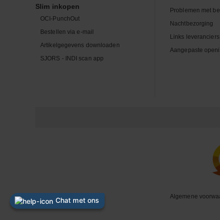
Slim inkopen
Problemen met be
OCI-PunchOut
Nachtbezorging
Bestellen via e-mail
Links leveranciers
Artikelgegevens downloaden
Aangepaste openi
SJORS - INDI scan app
Algemene voorwa