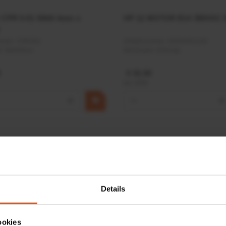
r CPR 5-01 50kN 4mm x
HP 12 MOTOR B14 380VAC 
ummer:
CPR501
Artikelnummer:
OK9HPA1240
m:
Baltrotors
Merknaam:
Emmegi
€ 32,50
incl. BTW
+
−
+
Details
ookies