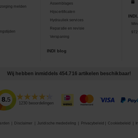
Assemblages
zorging melden
Hijscertificaten
INDI.
Hydrauliek services
Win
Reparatie en revisie
ngstijden
972
Verspaning
INDI blog
Wij hebben inmiddels 454.716 artikelen beschikbaar!
8.5
1230
beoordelingen
arden
|
Disclaimer
|
Juridische mededeling
|
Privacybeleid
|
Cookiebeleid
|
I