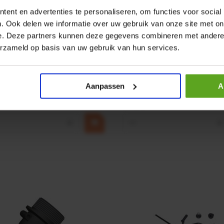
ent en advertenties te personaliseren, om functies voor social
. Ook delen we informatie over uw gebruik van onze site met on
e. Deze partners kunnen deze gegevens combineren met andere i
r CPR 5-01 50kN 4mm x
HP 12 MOTOR B14 380VAC 
erzameld op basis van uw gebruik van hun services.
ummer:
CPR501
Artikelnummer:
OK9HPA1240
m:
Baltrotors
Merknaam:
Emmegi
Aanpassen
A
€ 32,50
incl. BTW
+
−
+