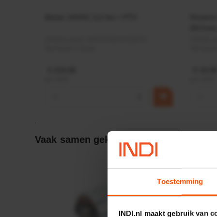
Motor 24VDC 2,2 kw + PTC
Rotato
Ø17mm
Artikelnummer:
MPPDCM24V2200TP
Artikeln
Merknaam:
Kramp
Merknaa
€ 219,68
€ 19,99
incl. BTW
incl. BTW
−
+
−
Vaak samen gekocht:
Toestemming
INDI.nl maakt gebruik van c