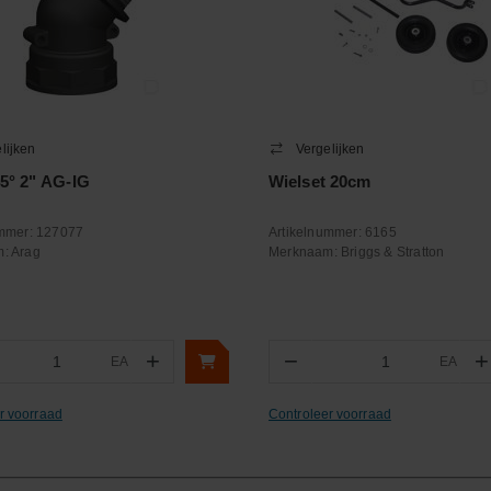
lijken
Vergelijken
5° 2" AG-IG
Wielset 20cm
ummer:
127077
Artikelnummer:
6165
m:
Arag
Merknaam:
Briggs & Stratton
+
−
+
EA
EA
ntal
Aantal
r voorraad
Controleer voorraad