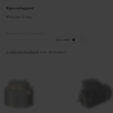
Eigenschappen:
Precisie O-ring
Technische informatie:
Toon meer
Let op: Viton is niet geschikt voor remvloeistof
E-mail ons feedback
over dit product.
Bijzonderheden:
Zeer goed temperatuur- en chemicaliënbestendig
Goede verouderings- en ozonbestendigheid
Toepassingsgebied:
Statische en dynamische afdichting
Vacuümtoepassingen