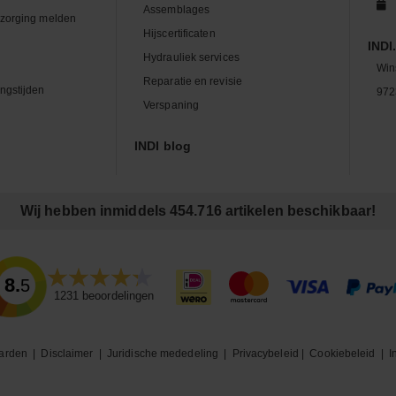
Assemblages
zorging melden
Hijscertificaten
INDI.
Hydrauliek services
Win
Reparatie en revisie
ngstijden
972
Verspaning
INDI blog
Wij hebben inmiddels 454.716 artikelen beschikbaar!
8.5
1231
beoordelingen
arden
|
Disclaimer
|
Juridische mededeling
|
Privacybeleid
|
Cookiebeleid
|
I