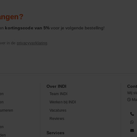
vangen?
een
kortingscode van 5%
voor je volgende bestelling!
ver in de
privacyverklaring
.
Over INDI
Cont
Wij st
en
Team INDI
Maa
len
Werken bij INDI
ourneren
Vacatures
n
Reviews
en
Services
den