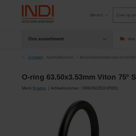
Product
btw incl.
zoeken
Ons assortiment
Voor 
O-ringen
Aandrijftechniek
Bevestigingsmaterialen en dicht
O-ring 63.50x3.53mm Viton 75º 
Merk
Kramp
|
Artikelnummer:
OR6350353VP001