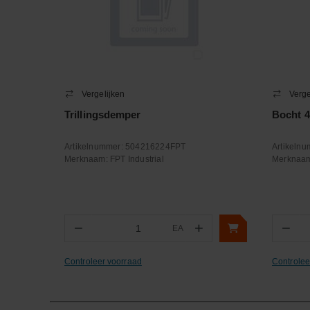
Vergelijken
Verge
Trillingsdemper
Bocht 4
Artikelnummer:
504216224FPT
Artikeln
Merknaam:
FPT Industrial
Merknaa
−
+
−
EA
Aantal
Aa
Controleer voorraad
Controlee