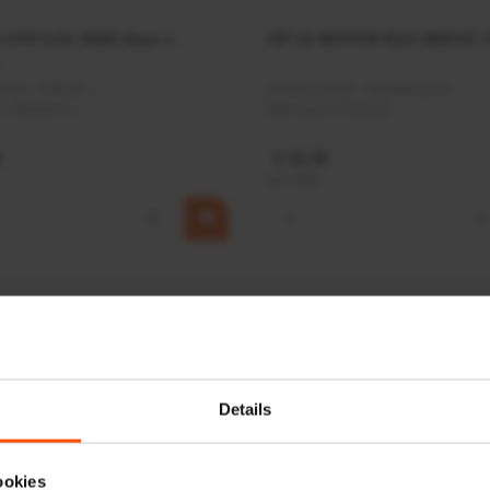
r CPR 5-01 50kN 4mm x
HP 12 MOTOR B14 380VAC 
ummer:
CPR501
Artikelnummer:
OK9HPA1240
m:
Baltrotors
Merknaam:
Emmegi
€ 32,50
incl. BTW
+
−
+
Details
ookies