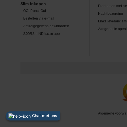
Slim inkopen
Problemen met be
OCI-PunchOut
Nachtbezorging
Bestellen via e-mail
Links leveranciers
Artikelgegevens downloaden
Aangepaste openi
SJORS - INDI scan app
Algemene voorwa