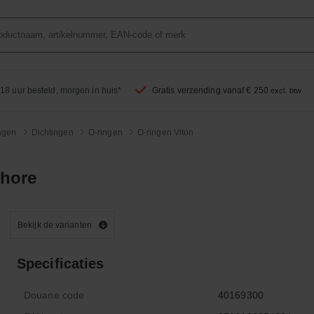
18 uur besteld, morgen in huis*
Gratis verzending vanaf € 250
excl. btw
ingen
Dichtingen
O-ringen
O-ringen Viton
Shore
Bekijk de varianten
Specificaties
Douane code
40169300