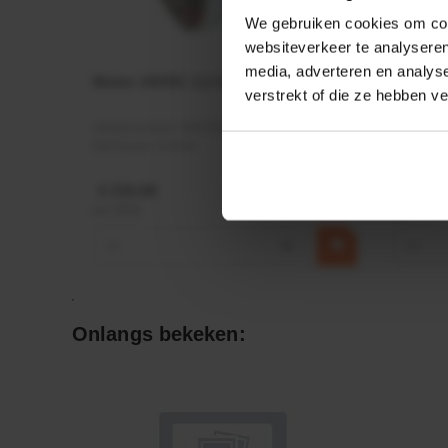
We gebruiken cookies om cont
websiteverkeer te analyseren
media, adverteren en analys
Motor 24VDC 2,2 kw + PTC
Rotato
verstrekt of die ze hebben v
Ø17mm
Artikelnummer:
MPPDCM24V2200TP
Artikeln
Merknaam:
Kramp
Merknaa
€ 219,68
€ 19,99
incl. BTW
incl. BTW
−
+
−
Onlangs bekeken: