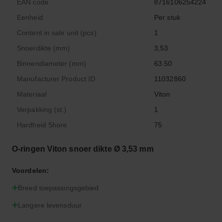
EAN code
8716106254224
Eenheid
Per stuk
Content in sale unit (pcs)
1
Snoerdikte (mm)
3,53
Binnendiameter (mm)
63.50
Manufacturer Product ID
11032860
Materiaal
Viton
Verpakking (st.)
1
Hardheid Shore
75
O-ringen Viton snoer dikte Ø 3,53 mm
Voordelen:
Breed toepassingsgebied
Langere levensduur