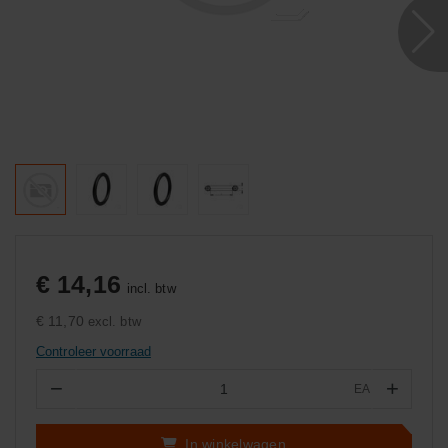
€ 14,16
incl. btw
€ 11,70
excl. btw
Controleer voorraad
−
+
EA
Aantal
In winkelwagen