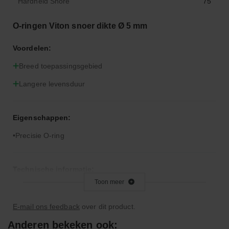
Hardheid Shore
75
O-ringen Viton snoer dikte Ø 5 mm
Voordelen:
Breed toepassingsgebied
Langere levensduur
Eigenschappen:
Precisie O-ring
Technische informatie:
Toon meer
Let op: Viton is niet geschikt voor remvloeistof
E-mail ons feedback
over dit product.
Bijzonderheden:
Anderen bekeken ook: