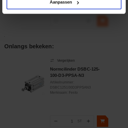
Aanpassen
€ 32,50
incl. BTW
−
+
Onlangs bekeken:
Vergelijken
Normcilinder DSBC-125-
100-D3-PPSA-N3
Artikelnummer:
DSBC125100D3PPSAN3
Merknaam:
Festo
−
+
ST
Aantal