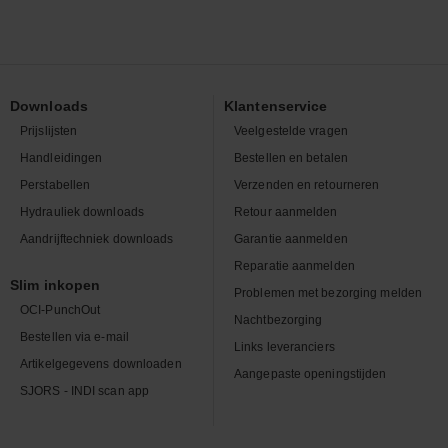
Downloads
Klantenservice
Prijslijsten
Veelgestelde vragen
Handleidingen
Bestellen en betalen
Perstabellen
Verzenden en retourneren
Hydrauliek downloads
Retour aanmelden
Aandrijftechniek downloads
Garantie aanmelden
Reparatie aanmelden
Slim inkopen
Problemen met bezorging melden
OCI-PunchOut
Nachtbezorging
Bestellen via e-mail
Links leveranciers
Artikelgegevens downloaden
Aangepaste openingstijden
SJORS - INDI scan app