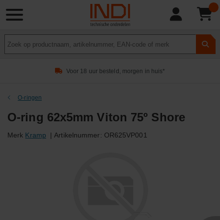
Product
zoeken
Voor 18 uur besteld, morgen in huis*
O-ringen
O-ring 62x5mm Viton 75º Shore
Merk
Kramp
|
Artikelnummer:
OR625VP001