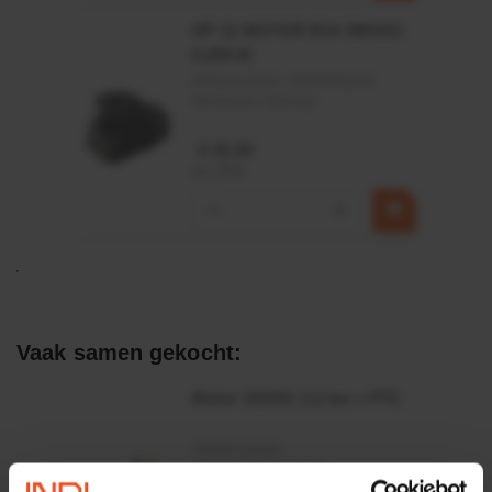
HP 12 MOTOR B14 380VAC
0,25KW
Artikelnummer:
OK9HPA1240
Merknaam:
Emmegi
€ 32,50
incl. BTW
−
+
Vaak samen gekocht:
Motor 24VDC 2,2 kw + PTC
Artikelnummer:
MPPDCM24V2200TP
Merknaam:
Kramp