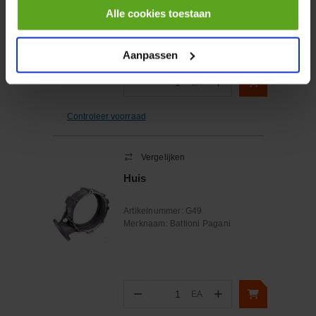
Merknaam:
Polmac
Alle cookies toestaan
Aanpassen
−
+
EA
Aantal
Controleer voorraad
Vergelijken
Huis
Artikelnummer:
G49
Merknaam:
Battioni Pagani
−
+
EA
Aantal