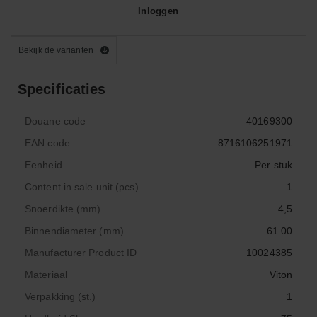
Inloggen
Bekijk de varianten
Specificaties
Douane code
40169300
EAN code
8716106251971
Eenheid
Per stuk
Content in sale unit (pcs)
1
Snoerdikte (mm)
4,5
Binnendiameter (mm)
61.00
Manufacturer Product ID
10024385
Materiaal
Viton
Verpakking (st.)
1