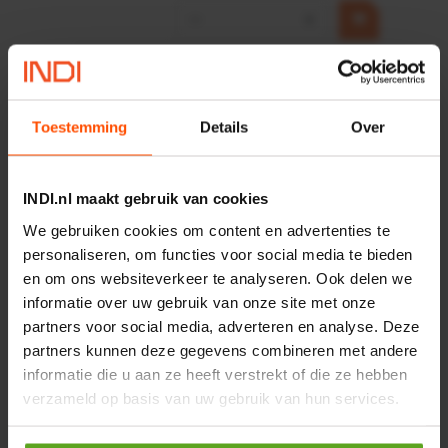
−
+
HP 12 MOTOR B14 380VAC
0,25KW
Artikelnummer:
OK9HPA1240
Toestemming
Details
Over
Merknaam:
Emmegi
€ 32,50
INDI.nl maakt gebruik van cookies
incl. BTW
−
+
We gebruiken cookies om content en advertenties te
personaliseren, om functies voor social media te bieden
en om ons websiteverkeer te analyseren. Ook delen we
informatie over uw gebruik van onze site met onze
Onlangs bekeken:
partners voor social media, adverteren en analyse. Deze
partners kunnen deze gegevens combineren met andere
Vergelijken
informatie die u aan ze heeft verstrekt of die ze hebben
verzameld op basis van uw gebruik van hun services.
Flowmeter met turbine 1/4"
1-
Artikelnummer:
00375701