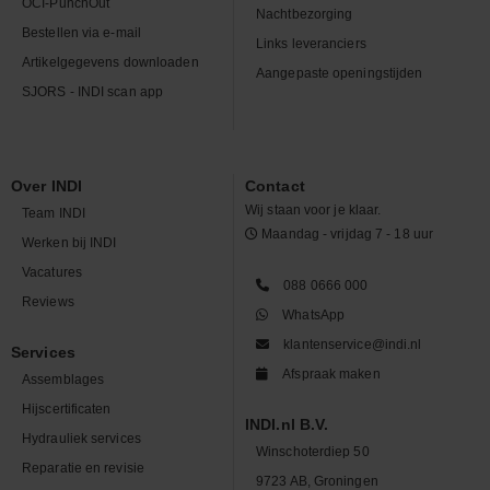
OCI-PunchOut
Nachtbezorging
Bestellen via e-mail
Links leveranciers
Artikelgegevens downloaden
Aangepaste openingstijden
SJORS - INDI scan app
Over INDI
Contact
Wij staan voor je klaar.
Team INDI
Maandag - vrijdag 7 - 18 uur
Werken bij INDI
Vacatures
088 0666 000
Reviews
WhatsApp
klantenservice@indi.nl
Services
Afspraak maken
Assemblages
Hijscertificaten
INDI.nl B.V.
Hydrauliek services
Winschoterdiep 50
Reparatie en revisie
9723 AB, Groningen