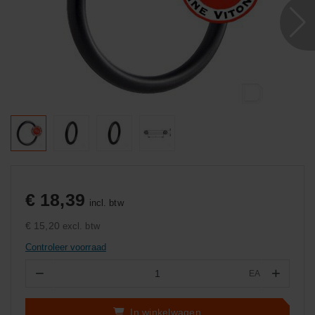
€ 18,39
incl. btw
€ 15,20
excl. btw
Controleer voorraad
−
+
EA
Aantal
In winkelwagen