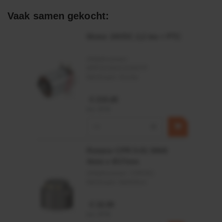
Zeer goed temperatuur- en chemicaliënbestendig
Vaak samen gekocht:
Goede verouderings- en ozonbestendigheid
Motor 24VDC 2,2 kw + PTC
Toepassingsgebied:
Artikelnummer:
MPPDCM24V2200TP
Statische en dynamische afdichting
Merknaam:
Kramp
Vacuümtoepassingen
€ 219,68
incl. BTW
−
+
Rotator CPR 5-01 50kN
4mm x Ø17mm
Artikelnummer:
CPR501
Merknaam:
Baltrotors
€ 19,99
incl. BTW