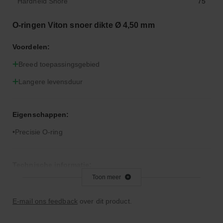
Hardheid Shore
75
O-ringen Viton snoer dikte Ø 4,50 mm
Voordelen:
Breed toepassingsgebied
Langere levensduur
Eigenschappen:
Precisie O-ring
Technische informatie:
Toon meer
Let op: Viton is niet geschikt voor remvloeistof
E-mail ons feedback
over dit product.
Bijzonderheden: