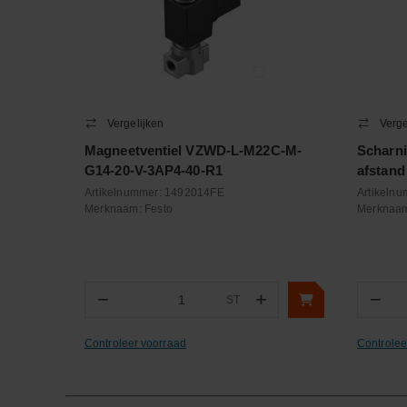
Vergelijken
Verge
Magneetventiel VZWD-L-M22C-M-
Scharni
G14-20-V-3AP4-40-R1
afstan
Artikelnummer:
1492014FE
Artikeln
Merknaam:
Festo
Merknaa
−
+
−
ST
Aantal
Aa
Controleer voorraad
Controlee