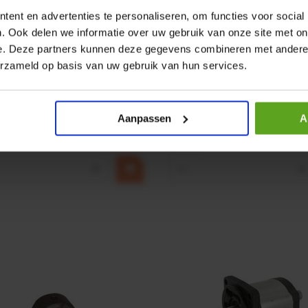
ent en advertenties te personaliseren, om functies voor social
. Ook delen we informatie over uw gebruik van onze site met on
e. Deze partners kunnen deze gegevens combineren met andere i
r CPR 5-01 50kN 4mm x
HP 12 MOTOR B14 380VAC 
erzameld op basis van uw gebruik van hun services.
ummer:
CPR501
Artikelnummer:
OK9HPA1240
m:
Baltrotors
Merknaam:
Emmegi
Aanpassen
A
€ 32,50
incl. BTW
+
−
+