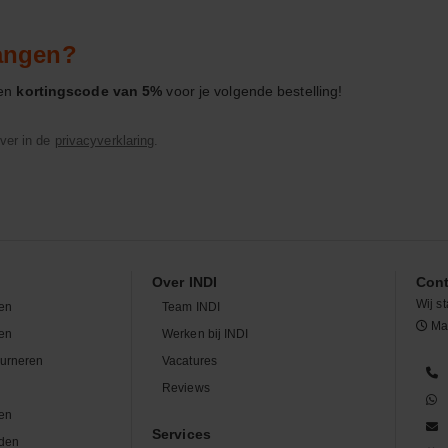
vangen?
een
kortingscode van 5%
voor je volgende bestelling!
ver in de
privacyverklaring
.
Over INDI
Cont
Wij st
en
Team INDI
Maa
len
Werken bij INDI
ourneren
Vacatures
n
Reviews
en
Services
den