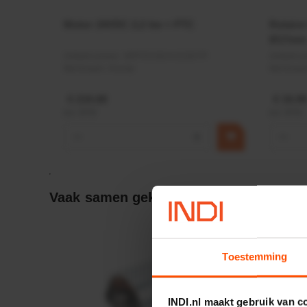
Motor 24VDC 2,2 kw + PTC
Rotato
Ø17mm
Artikelnummer:
MPPDCM24V2200TP
Artikeln
Merknaam:
Kramp
Merknaa
€ 219,68
€ 19,99
incl. BTW
incl. BTW
−
+
−
Vaak samen gekocht:
Toestemming
INDI.nl maakt gebruik van c