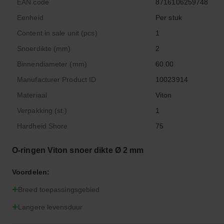
EAN code
8716106259748
Eenheid
Per stuk
Content in sale unit (pcs)
1
Snoerdikte (mm)
2
Binnendiameter (mm)
60.00
Manufacturer Product ID
10023914
Materiaal
Viton
Verpakking (st.)
1
Hardheid Shore
75
O-ringen Viton snoer dikte Ø 2 mm
Voordelen:
Breed toepassingsgebied
Langere levensduur