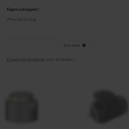
Eigenschappen:
Precisie O-ring
Technische informatie:
Toon meer
Let op: Viton is niet geschikt voor remvloeistof
E-mail ons feedback
over dit product.
Bijzonderheden:
Zeer goed temperatuur- en chemicaliënbestendig
Goede verouderings- en ozonbestendigheid
Toepassingsgebied:
Statische en dynamische afdichting
Vacuümtoepassingen