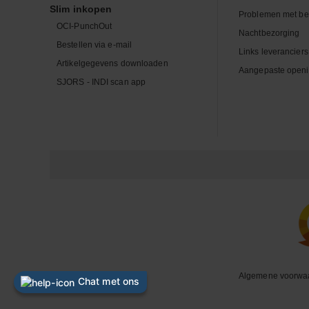
Slim inkopen
Problemen met be
OCI-PunchOut
Nachtbezorging
Bestellen via e-mail
Links leveranciers
Artikelgegevens downloaden
Aangepaste openi
SJORS - INDI scan app
Algemene voorwa