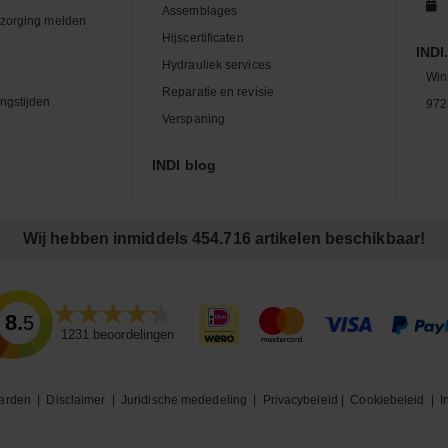
Assemblages
zorging melden
Hijscertificaten
INDI.
Hydrauliek services
Win
Reparatie en revisie
ngstijden
972
Verspaning
INDI blog
Wij hebben inmiddels 454.716 artikelen beschikbaar!
8.5
1231
beoordelingen
arden
|
Disclaimer
|
Juridische mededeling
|
Privacybeleid
|
Cookiebeleid
|
I