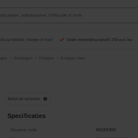
18 uur besteld, morgen in huis*
Gratis verzending vanaf € 250
excl. btw
ingen
Dichtingen
O-ringen
O-ringen Viton
Bekijk de varianten
Specificaties
Douane code
40169300