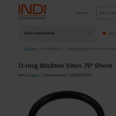
Product
btw incl.
zoeken
Ons assortiment
Voor 
O-ringen
Aandrijftechniek
Bevestigingsmaterialen en dicht
O-ring 60x2mm Viton 75º Shore
Merk
Kramp
|
Artikelnummer:
OR602VP001