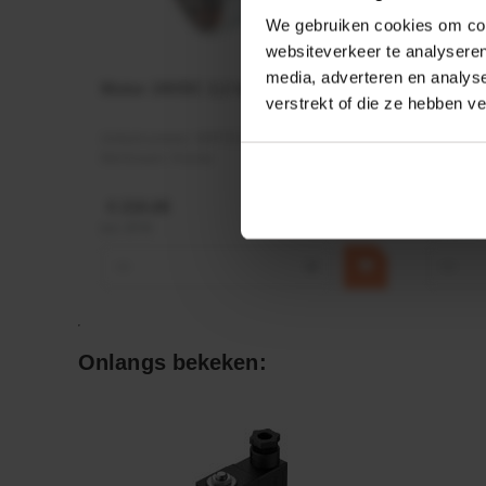
We gebruiken cookies om cont
websiteverkeer te analyseren
media, adverteren en analys
Motor 24VDC 2,2 kw + PTC
Rotato
verstrekt of die ze hebben v
Ø17mm
Artikelnummer:
MPPDCM24V2200TP
Artikeln
Merknaam:
Kramp
Merknaa
€ 219,68
€ 19,99
incl. BTW
incl. BTW
−
+
−
Onlangs bekeken: