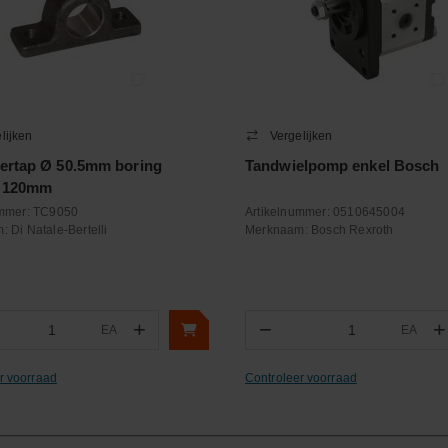
lijken
Vergelijken
ertap Ø 50.5mm boring
Tandwielpomp enkel Bosch
d 120mm
ummer:
TC9050
Artikelnummer:
0510645004
m:
Di Natale-Bertelli
Merknaam:
Bosch Rexroth
+
−
+
EA
EA
ntal
Aantal
r voorraad
Controleer voorraad