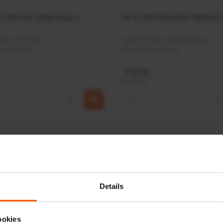
r CPR 5-01 50kN 4mm x
HP 12 MOTOR B14 380VAC 
ummer:
CPR501
Artikelnummer:
OK9HPA1240
m:
Baltrotors
Merknaam:
Emmegi
€ 32,50
incl. BTW
+
−
+
Details
ookies