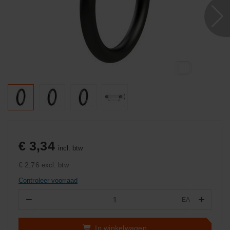
€ 3,34
incl. btw
€ 2,76
excl. btw
Controleer voorraad
−
+
EA
Aantal
In winkelwagen