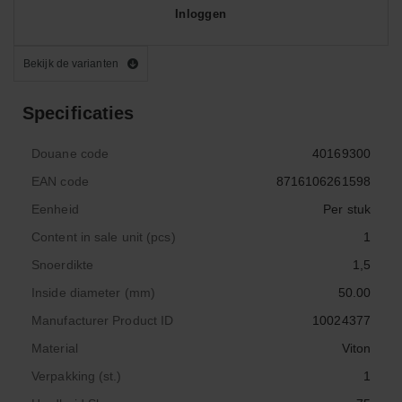
Inloggen
Bekijk de varianten
Specificaties
Douane code
40169300
EAN code
8716106261598
Eenheid
Per stuk
Content in sale unit (pcs)
1
Snoerdikte
1,5
Inside diameter (mm)
50.00
Manufacturer Product ID
10024377
Material
Viton
Verpakking (st.)
1