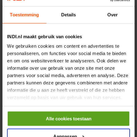
€ 219,68
Toestemming
Details
Over
incl. BTW
−
+
INDI.nl maakt gebruik van cookies
Rotator CPR 5-01 50kN
We gebruiken cookies om content en advertenties te
4mm x Ø17mm
personaliseren, om functies voor social media te bieden
Artikelnummer:
CPR501
en om ons websiteverkeer te analyseren. Ook delen we
Merknaam:
Baltrotors
informatie over uw gebruik van onze site met onze
partners voor social media, adverteren en analyse. Deze
€ 19,99
partners kunnen deze gegevens combineren met andere
incl. BTW
informatie die u aan ze heeft verstrekt of die ze hebben
−
+
verzameld op basis van uw gebruik van hun services.
HP 12 MOTOR B14 380VAC
0,25KW
Alle cookies toestaan
Artikelnummer:
OK9HPA1240
Merknaam:
Emmegi
Aanpassen