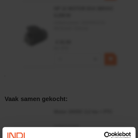
HP 12 MOTOR B14 380VAC
0,25KW
Artikelnummer:
OK9HPA1240
Merknaam:
Emmegi
€ 32,50
incl. BTW
−
+
Vaak samen gekocht:
Motor 24VDC 2,2 kw + PTC
Artikelnummer:
MPPDCM24V2200TP
Merknaam:
Kramp