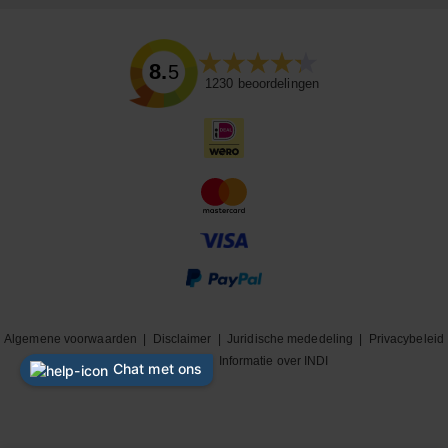
8.5
1230
beoordelingen
Algemene voorwaarden
|
Disclaimer
|
Juridische mededeling
|
Privacybeleid
|
Cookiebeleid
|
Informatie over INDI