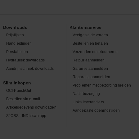
Downloads
Klantenservice
Prijslijsten
Veelgestelde vragen
Handleidingen
Bestellen en betalen
Perstabellen
Verzenden en retourneren
Hydrauliek downloads
Retour aanmelden
Aandrijftechniek downloads
Garantie aanmelden
Reparatie aanmelden
Slim inkopen
Problemen met bezorging melden
OCI-PunchOut
Nachtbezorging
Bestellen via e-mail
Links leveranciers
Artikelgegevens downloaden
Aangepaste openingstijden
SJORS - INDI scan app