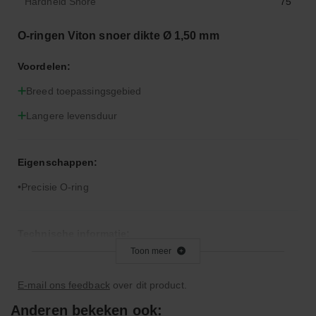
Hardheid Shore
75
O-ringen Viton snoer dikte Ø 1,50 mm
Voordelen:
Breed toepassingsgebied
Langere levensduur
Eigenschappen:
Precisie O-ring
Technische informatie:
Toon meer
Let op: Viton is niet geschikt voor remvloeistof
E-mail ons feedback
over dit product.
Bijzonderheden:
Anderen bekeken ook: