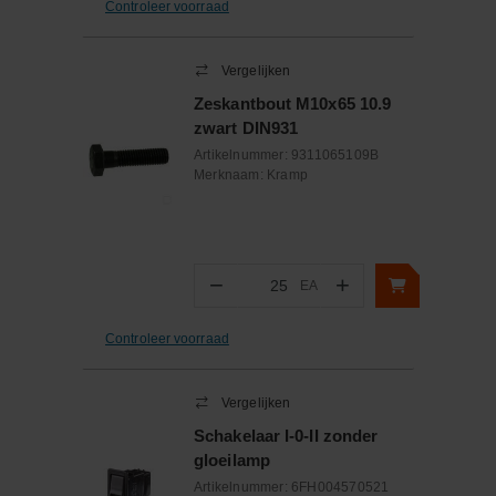
Controleer voorraad
Vergelijken
Zeskantbout M10x65 10.9
zwart DIN931
Artikelnummer:
9311065109B
Merknaam:
Kramp
−
+
EA
Aantal
Controleer voorraad
Vergelijken
Schakelaar I-0-II zonder
gloeilamp
Artikelnummer:
6FH004570521