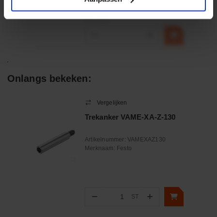
€ 32,50
incl. BTW
−
+
Onlangs bekeken:
Vergelijken
Trekanker VAME-XA-Z-130
Artikelnummer:
VAMEXAZ130
Merknaam:
Festo
−
+
ST
Aantal