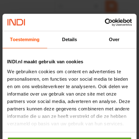
−
+
HP 12 MOTOR B14 380VAC
0,25KW
Artikelnummer:
OK9HPA1240
Toestemming
Details
Over
Merknaam:
Emmegi
€ 32,50
INDI.nl maakt gebruik van cookies
incl. BTW
−
+
We gebruiken cookies om content en advertenties te
personaliseren, om functies voor social media te bieden
en om ons websiteverkeer te analyseren. Ook delen we
informatie over uw gebruik van onze site met onze
Onlangs bekeken:
partners voor social media, adverteren en analyse. Deze
partners kunnen deze gegevens combineren met andere
Vergelijken
informatie die u aan ze heeft verstrekt of die ze hebben
verzameld op basis van uw gebruik van hun services.
Brandstoffilter Caterpillar
Artikelnummer:
3608960