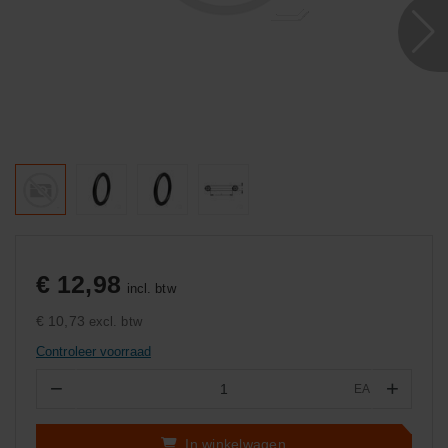
€ 12,98
incl. btw
€ 10,73
excl. btw
Controleer voorraad
−
+
EA
Aantal
In winkelwagen