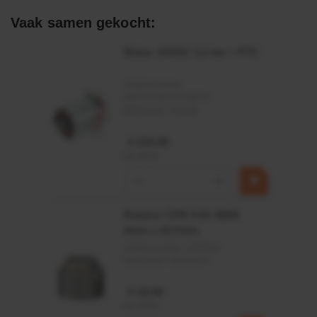
Zeer goed temperatuur- en chemicaliënbestendig
Vaak samen gekocht:
Goede verouderings- en ozonbestendigheid
Motor 24VDC 2,2 kw + PTC
Toepassingsgebied:
Artikelnummer:
MPPDCM24V2200TP
Statische en dynamische afdichting
Merknaam:
Kramp
Vacuümtoepassingen
€ 219,68
incl. BTW
−
+
Rotator CPR 5-01 50kN
4mm x Ø17mm
Artikelnummer:
CPR501
Merknaam:
Baltrotors
€ 19,99
incl. BTW