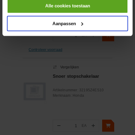
Merknaam:
Caterpillar
Alle cookies toestaan
Aanpassen
−
+
EA
Aantal
Controleer voorraad
Vergelijken
Snoer stopschakelaar
Artikelnummer:
32195Z4ES10
Merknaam:
Honda
−
+
EA
Aantal