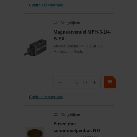
Controleer voorraad
Vergelijken
Magneetventiel MFH-5-1/4-
B-EX
Artikelnummer:
MFH514BEX
Merknaam:
Festo
−
+
ST
Aantal
Controleer voorraad
Vergelijken
Fusee met
schommelpenbus NH