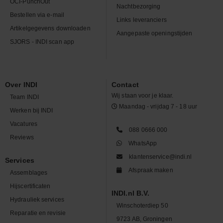
OCI-PunchOut
Nachtbezorging
Bestellen via e-mail
Links leveranciers
Artikelgegevens downloaden
Aangepaste openingstijden
SJORS - INDI scan app
Over INDI
Contact
Wij staan voor je klaar.
Team INDI
Maandag - vrijdag 7 - 18 uur
Werken bij INDI
Vacatures
088 0666 000
Reviews
WhatsApp
klantenservice@indi.nl
Services
Afspraak maken
Assemblages
Hijscertificaten
INDI.nl B.V.
Hydrauliek services
Winschoterdiep 50
Reparatie en revisie
9723 AB, Groningen