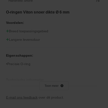
Hardheid Shore
75
O-ringen Viton snoer dikte Ø 6 mm
Voordelen:
Breed toepassingsgebied
Langere levensduur
Eigenschappen:
Precisie O-ring
Technische informatie:
Toon meer
Let op: Viton is niet geschikt voor remvloeistof
E-mail ons feedback
over dit product.
Bijzonderheden: