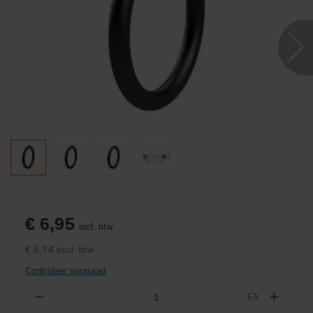
€ 6,95
incl. btw
€ 5,74
excl. btw
Controleer voorraad
−
+
EA
Aantal