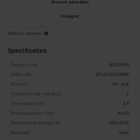
Account aanmaken
Inloggen
Bekijk de varianten
Specificaties
Douane code
40169300
EAN code
8716106258956
Eenheid
Per stuk
Content in sale unit (pcs)
1
Snoerdikte (mm)
2,4
Binnendiameter (mm)
44.60
Manufacturer Product ID
10024576
Materiaal
Viton