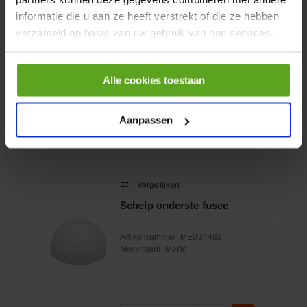
10 4000kg
informatie die u aan ze heeft verstrekt of die ze hebben
verzameld op basis van uw gebruik van hun services.
Artikelnummer:
2610010
Merknaam:
Rema
Alle cookies toestaan
−
+
MTR
Aantal
Aanpassen
Controleer voorraad
Vergelijken
Schelp onderste fusee
Artikelnummer:
ME034483
Merknaam:
Merlo