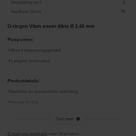
Verpakking (st.)
1
Hardheid Shore
75
O-ringen Viton snoer dikte Ø 2,40 mm
Pluspunten:
Breed toepassingsgebied
Langere levensduur
Productdetails:
Statische en dynamische afdichting
Precisie O-ring
Zeer goed temperatuur- en chemicaliënbestendig
Toon meer
Goede verouderings- en ozonbestendigheid
E-mail ons feedback
over dit product.
Let op: Viton is niet geschikt voor remvloeistof