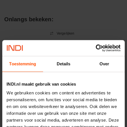
Onlangs bekeken:
Vergelijken
Remvoering 270x135mm
Artikelnummer:
BB300135110270
Merknaam:
Kramp
Toestemming
Details
Over
INDI.nl maakt gebruik van cookies
−
+
EA
Aantal
We gebruiken cookies om content en advertenties te
personaliseren, om functies voor social media te bieden
Controleer voorraad
en om ons websiteverkeer te analyseren. Ook delen we
informatie over uw gebruik van onze site met onze
Vergelijken
partners voor social media, adverteren en analyse. Deze
partners kunnen deze gegevens combineren met andere
Hijsketting type 10-10 grade