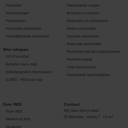
Prijslijsten
Veelgestelde vragen
Handleidingen
Bestellen en betalen
Perstabellen
Verzenden en retourneren
Hydrauliek downloads
Retour aanmelden
Aandrijftechniek downloads
Garantie aanmelden
Reparatie aanmelden
Slim inkopen
Problemen met bezorging melden
OCI-PunchOut
Nachtbezorging
Bestellen via e-mail
Links leveranciers
Artikelgegevens downloaden
Aangepaste openingstijden
SJORS - INDI scan app
Over INDI
Contact
Wij staan voor je klaar.
Team INDI
Maandag - vrijdag 7 - 18 uur
Werken bij INDI
Vacatures