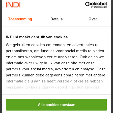
MPPDCM24V2200TP
Merknaam:
Kramp
Toestemming
Details
Over
€ 219,68
incl. BTW
−
+
INDI.nl maakt gebruik van cookies
We gebruiken cookies om content en advertenties te
Rotator CPR 5-01 50kN
personaliseren, om functies voor social media te bieden
4mm x Ø17mm
en om ons websiteverkeer te analyseren. Ook delen we
Artikelnummer:
CPR501
Merknaam:
Baltrotors
informatie over uw gebruik van onze site met onze
partners voor social media, adverteren en analyse. Deze
€ 19,99
partners kunnen deze gegevens combineren met andere
incl. BTW
informatie die u aan ze heeft verstrekt of die ze hebben
−
+
verzameld op basis van uw gebruik van hun services.
HP 12 MOTOR B14 380VAC
Alle cookies toestaan
0,25KW
Artikelnummer:
OK9HPA1240