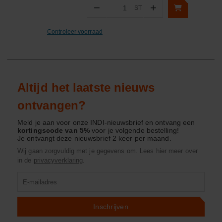
−
+
ST
Aantal
Controleer voorraad
Altijd het laatste nieuws
ontvangen?
Meld je aan voor onze INDI-nieuwsbrief en ontvang een
kortingscode van 5%
voor je volgende bestelling!
Je ontvangt deze nieuwsbrief 2 keer per maand.
Wij gaan zorgvuldig met je gegevens om. Lees hier meer over
in de
privacyverklaring
.
Product
zoeken
Inschrijven