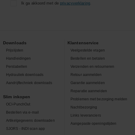
Ik ga akkoord met de
privacyverklaring
.
Downloads
Klantenservice
Prijslijsten
Veelgestelde vragen
Handleidingen
Bestellen en betalen
Perstabellen
Verzenden en retourneren
Hydrauliek downloads
Retour aanmelden
Aandrijftechniek downloads
Garantie aanmelden
Reparatie aanmelden
Slim inkopen
Problemen met bezorging melden
OCI-PunchOut
Nachtbezorging
Bestellen via e-mail
Links leveranciers
Artikelgegevens downloaden
Aangepaste openingstijden
SJORS - INDI scan app