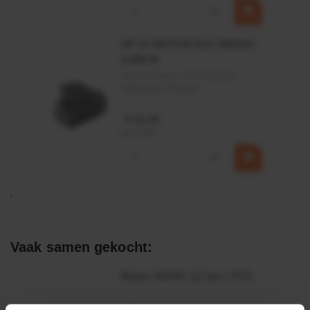
−
+
HP 12 MOTOR B14 380VAC
0,25KW
Artikelnummer:
OK9HPA1240
Merknaam:
Emmegi
€ 32,50
incl. BTW
−
+
Vaak samen gekocht:
Motor 24VDC 2,2 kw + PTC
Artikelnummer: