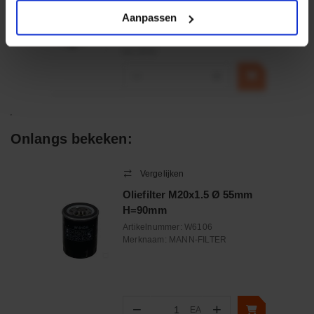
Merknaam:
Emmegi
Aanpassen
€ 32,50
incl. BTW
−
+
Onlangs bekeken:
Vergelijken
Oliefilter M20x1.5 Ø 55mm
H=90mm
Artikelnummer:
W6106
Merknaam:
MANN-FILTER
−
+
EA