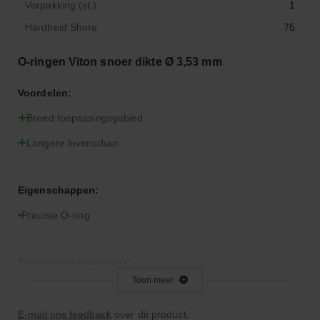
Verpakking (st.)
1
Hardheid Shore
75
O-ringen Viton snoer dikte Ø 3,53 mm
Voordelen:
Breed toepassingsgebied
Langere levensduur
Eigenschappen:
Precisie O-ring
Technische informatie:
Toon meer
Let op: Viton is niet geschikt voor remvloeistof
E-mail ons feedback
over dit product.