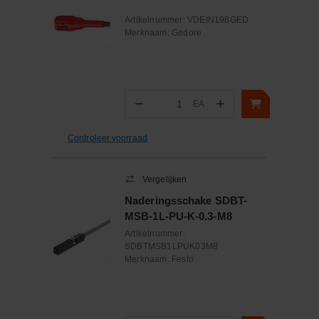
Artikelnummer:
VDEIN198GED
Merknaam:
Gedore
−
+
EA
Aantal
Controleer voorraad
Vergelijken
Naderingsschake SDBT-
MSB-1L-PU-K-0.3-M8
Artikelnummer:
SDBTMSB1LPUK03M8
Merknaam:
Festo