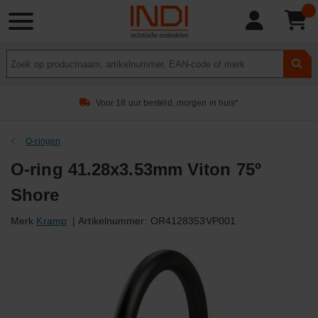
Product
zoeken
Voor 18 uur besteld, morgen in huis*
O-ringen
O-ring 41.28x3.53mm Viton 75º
Shore
Merk
Kramp
|
Artikelnummer:
OR4128353VP001