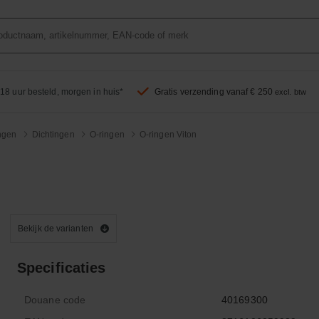
18 uur besteld, morgen in huis*
Gratis verzending vanaf € 250
excl. btw
ingen
Dichtingen
O-ringen
O-ringen Viton
Bekijk de varianten
Specificaties
Douane code
40169300