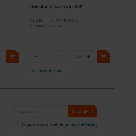
Omschakelbare ratel 3/4"
Artikelnummer:
3293U3GED
Merknaam:
Gedore
−
+
EA
Aantal
Controleer voorraad
Product
Inschrijven
zoeken
Ik ga akkoord met de
privacyverklaring
.