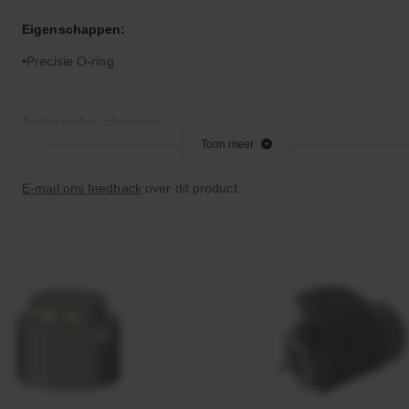
Eigenschappen:
Precisie O-ring
Technische informatie:
Toon meer
Let op: Viton is niet geschikt voor remvloeistof
E-mail ons feedback
over dit product.
Bijzonderheden:
Zeer goed temperatuur- en chemicaliënbestendig
Goede verouderings- en ozonbestendigheid
Toepassingsgebied:
Statische en dynamische afdichting
Vacuümtoepassingen