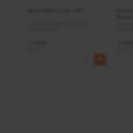
Motor 24VDC 2,2 kw + PTC
Rotato
Ø17mm
Artikelnummer:
MPPDCM24V2200TP
Artikeln
Merknaam:
Kramp
Merknaa
€ 219,68
€ 19,99
incl. BTW
incl. BTW
−
+
−