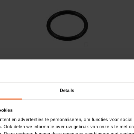
Vergelijken
O-ring 40x2 75 shore Viton 10x
Artikelnummer:
OR402VP010
Merknaam:
Kramp
Details
ookies
−
+
ent en advertenties te personaliseren, om functies voor social
PAC
Aantal
. Ook delen we informatie over uw gebruik van onze site met on
e. Deze partners kunnen deze gegevens combineren met andere i
Controleer voorraad