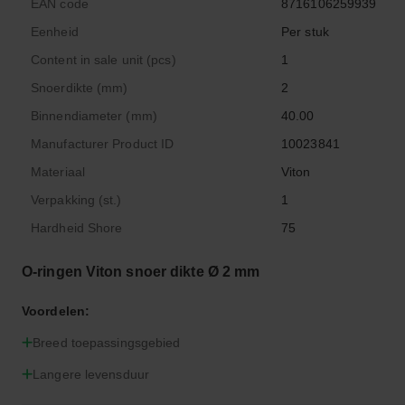
EAN code
8716106259939
Eenheid
Per stuk
Content in sale unit (pcs)
1
Snoerdikte (mm)
2
Binnendiameter (mm)
40.00
Manufacturer Product ID
10023841
Materiaal
Viton
Verpakking (st.)
1
Hardheid Shore
75
O-ringen Viton snoer dikte Ø 2 mm
Voordelen:
Breed toepassingsgebied
Langere levensduur