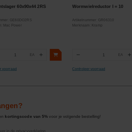
tslager 60x90x44 2RS
Wormwielreductor I = 10
ummer:
GE60DO2RS
Artikelnummer:
GR06310
m:
Mac Power
Merknaam:
Kramp
+
−
+
EA
EA
ntal
Aantal
r voorraad
Controleer voorraad
vangen?
een
kortingscode van 5%
voor je volgende bestelling!
ver in de
privacyverklaring
.