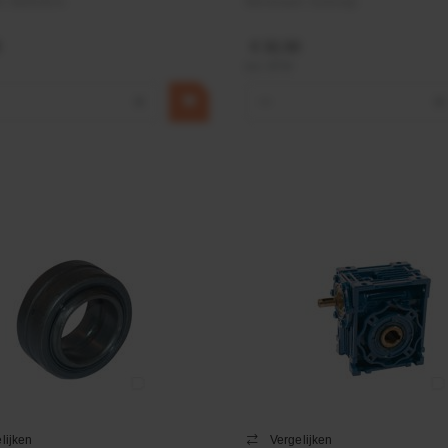
m:
Baltrotors
Merknaam:
Emmegi
€ 32,50
incl. BTW
+
−
+
lijken
Vergelijken