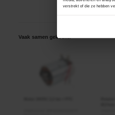
verstrekt of die ze hebben v
Vaak samen gekocht:
Motor 24VDC 2,2 kw + PTC
Rotato
Ø17mm
Artikelnummer:
MPPDCM24V2200TP
Artikeln