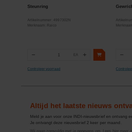
Steunring
Gewrich
Artikelnummer:
4997302N
Artikeln
Merknaam:
Raico
Merknaa
−
+
−
EA
Aantal
Aa
Controleer voorraad
Controlee
Altijd het laatste nieuws ont
Meld je aan voor onze INDI-nieuwsbrief en ontvang 
Je ontvangt deze nieuwsbrief 2 keer per maand.
Wij gaan zorgvuldig met je gegevens om. Lees hier meer o