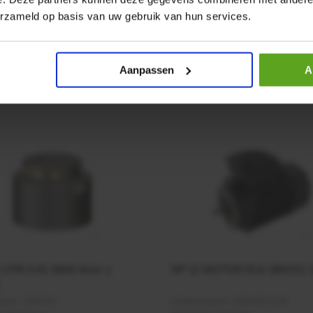
erzameld op basis van uw gebruik van hun services.
Aanpassen
A
r CPR 5-01 50kN 4mm x
HP 12 MOTOR B14 380VAC 
ummer:
CPR501
Artikelnummer:
OK9HPA1240