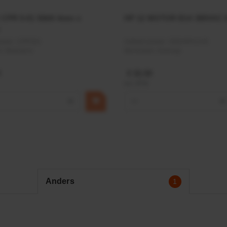
r CPR 5-01 50kN 4mm x
HP 12 MOTOR B14 380VAC 
ummer:
CPR501
Artikelnummer:
OK9HPA1240
m:
Baltrotors
Merknaam:
Emmegi
€ 32,50
incl. BTW
+
−
+
Anders
1