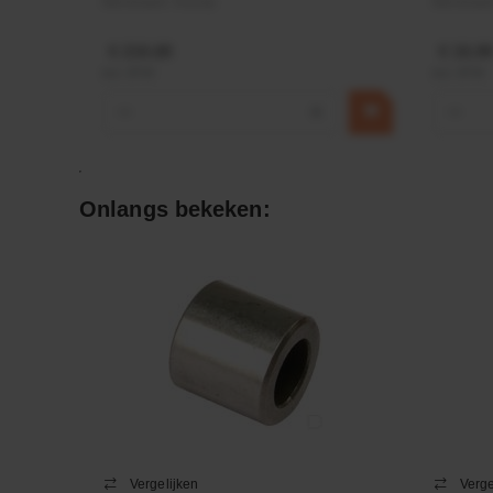
Merknaam:
Kramp
Merknaa
€ 219,68
€ 19,99
incl. BTW
incl. BTW
−
+
−
Onlangs bekeken:
Vergelijken
Verge