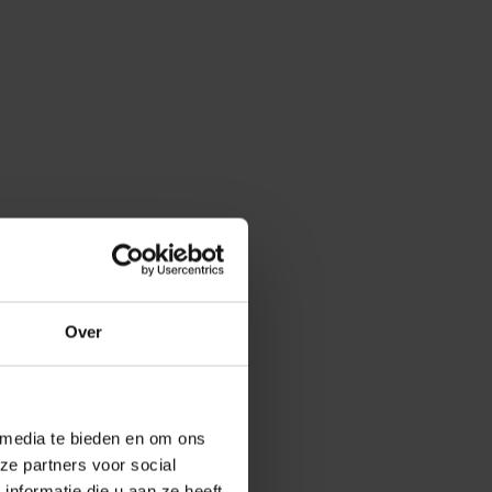
Over
 media te bieden en om ons
ze partners voor social
nformatie die u aan ze heeft