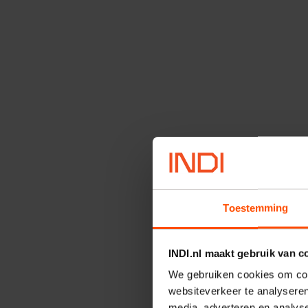
Toestemming
INDI.nl maakt gebruik van c
We gebruiken cookies om cont
websiteverkeer te analyseren
media, adverteren en analys