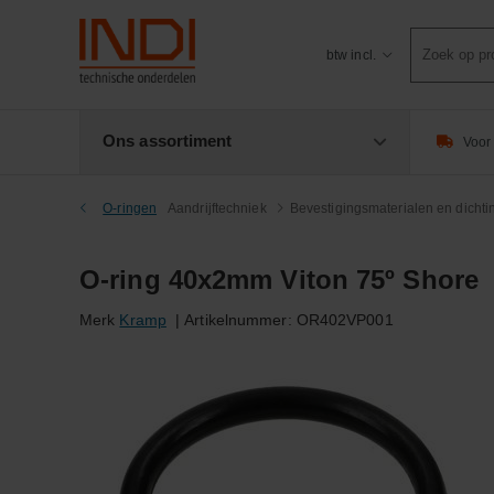
Product
btw incl.
zoeken
Ons assortiment
Voor 
O-ringen
Aandrijftechniek
Bevestigingsmaterialen en dicht
O-ring 40x2mm Viton 75º Shore
Merk
Kramp
|
Artikelnummer:
OR402VP001