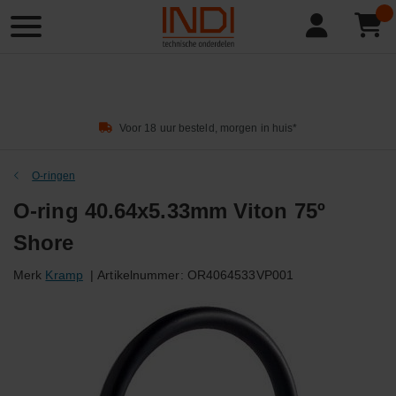
Product
zoeken
Voor 18 uur besteld, morgen in huis*
O-ringen
O-ring 40.64x5.33mm Viton 75º
Shore
Merk
Kramp
|
Artikelnummer:
OR4064533VP001