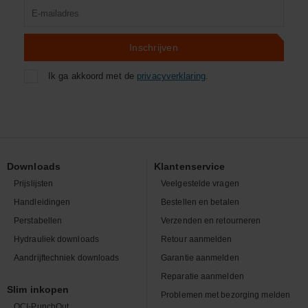
Product
zoeken
Inschrijven
Ik ga akkoord met de
privacyverklaring
.
Downloads
Klantenservice
Prijslijsten
Veelgestelde vragen
Handleidingen
Bestellen en betalen
Perstabellen
Verzenden en retourneren
Hydrauliek downloads
Retour aanmelden
Aandrijftechniek downloads
Garantie aanmelden
Reparatie aanmelden
Slim inkopen
Problemen met bezorging melden
OCI-PunchOut