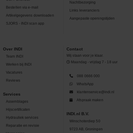
Nachtbezorging
Bestellen via e-mail
Links leveranciers
Artikelgegevens downloaden
Aangepaste openingstijden
SJORS - INDI scan app
Over INDI
Contact
Wij staan voor je klaar.
Team INDI
Maandag - vrijdag 7 - 18 uur
Werken bij INDI
Vacatures
088 0666 000
Reviews
WhatsApp
klantenservice@indi.nl
Services
Afspraak maken
Assemblages
Hijscertificaten
INDI.nl B.V.
Hydrauliek services
Winschoterdiep 50
Reparatie en revisie
9723 AB, Groningen