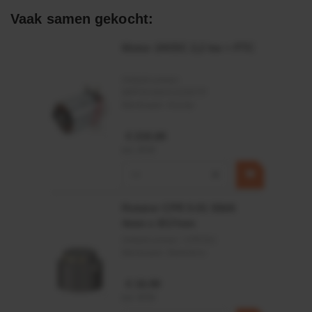
Vaak samen gekocht:
Motor 24VDC 2,2 kw + PTC
Artikelnummer:
MPPDCM24V2200TP
Merknaam:
Kramp
€ 219,68
incl. BTW
−
+
Rotator CPR 5-01 50kN
4mm x Ø17mm
Artikelnummer:
CPR501
Merknaam:
Baltrotors
€ 19,99
incl. BTW