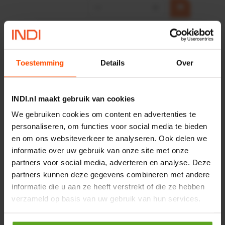
−
+
HP 12 MOTOR B14 380VAC
0,25KW
Artikelnummer:
OK9HPA1240
Toestemming
Details
Over
Merknaam:
Emmegi
€ 32,50
incl. BTW
INDI.nl maakt gebruik van cookies
−
+
We gebruiken cookies om content en advertenties te
personaliseren, om functies voor social media te bieden
en om ons websiteverkeer te analyseren. Ook delen we
informatie over uw gebruik van onze site met onze
Onlangs bekeken:
partners voor social media, adverteren en analyse. Deze
partners kunnen deze gegevens combineren met andere
Vergelijken
informatie die u aan ze heeft verstrekt of die ze hebben
verzameld op basis van uw gebruik van hun services.
Hydraulische
draaikoppeling 264mm
Artikelnummer:
SD10264SH