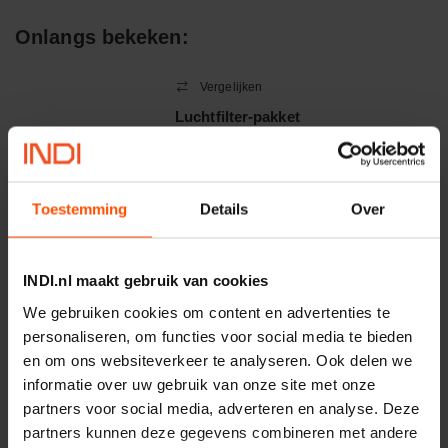
Onlangs bekeken:
Vergelijken
Luchtfilter-pakket
Artikelnummer:
X006253
Merknaam:
Donaldson
Toestemming
Details
Over
−
+
INDI.nl maakt gebruik van cookies
EA
Aantal
We gebruiken cookies om content en advertenties te
Controleer voorraad
personaliseren, om functies voor social media te bieden
en om ons websiteverkeer te analyseren. Ook delen we
informatie over uw gebruik van onze site met onze
Vergelijken
partners voor social media, adverteren en analyse. Deze
Contacttip M8 Ø 1.0mm
partners kunnen deze gegevens combineren met andere
30mm lang koper