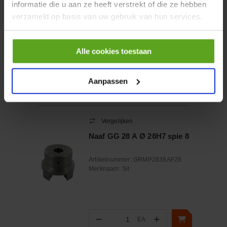
informatie die u aan ze heeft verstrekt of die ze hebben
Artikelnummer:
WP101262
verzameld op basis van uw gebruik van hun services.
Merknaam:
TBi
Alle cookies toestaan
−
+
EA
Aantal
Aanpassen
Controleer voorraad
Vergelijken
Naaf GG 28 A Ø 28H7 spie 8
Artikelnummer:
GRMP2838AF28
Merknaam:
Sit
−
+
EA
Aantal