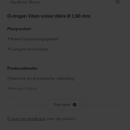
Hardheid Shore
75
O-ringen Viton snoer dikte Ø 1,60 mm
Pluspunten:
Breed toepassingsgebied
Langere levensduur
Productdetails:
Statische en dynamische afdichting
Precisie O-ring
Zeer goed temperatuur- en chemicaliënbestendig
Toon meer
Goede verouderings- en ozonbestendigheid
E-mail ons feedback
over dit product.
Let op: Viton is niet geschikt voor remvloeistof