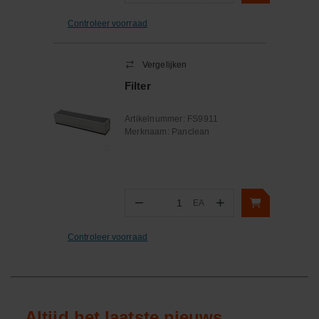
Controleer voorraad
Vergelijken
Filter
Artikelnummer:
FS9911
Merknaam:
Panclean
−
+
EA
Aantal
Controleer voorraad
Altijd het laatste nieuws