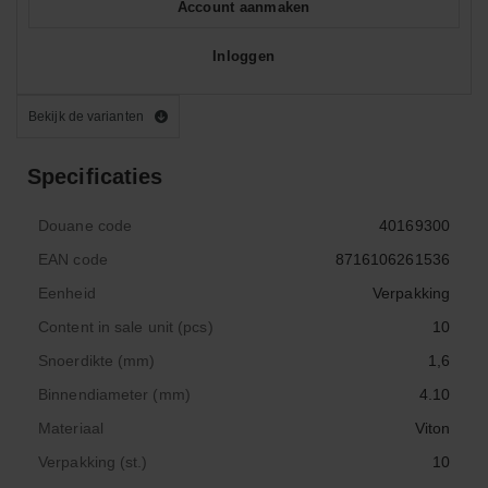
Account aanmaken
Inloggen
Bekijk de varianten
Specificaties
Douane code
40169300
EAN code
8716106261536
Eenheid
Verpakking
Content in sale unit (pcs)
10
Snoerdikte (mm)
1,6
Binnendiameter (mm)
4.10
Materiaal
Viton
Verpakking (st.)
10