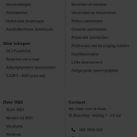
Handleidingen
Bestellen en betalen
Perstabellen
Verzenden en retourneren
Hydrauliek downloads
Retour aanmelden
Aandrijftechniek downloads
Garantie aanmelden
Reparatie aanmelden
Slim inkopen
Problemen met bezorging melden
OCI-PunchOut
Nachtbezorging
Bestellen via e-mail
Links leveranciers
Artikelgegevens downloaden
Aangepaste openingstijden
SJORS - INDI scan app
Over INDI
Contact
Wij staan voor je klaar.
Team INDI
Maandag - vrijdag 7 - 18 uur
Werken bij INDI
Vacatures
088 0666 000
Reviews