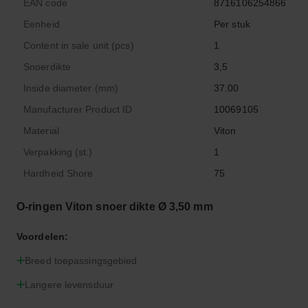
EAN code
8716106254866
Eenheid
Per stuk
Content in sale unit (pcs)
1
Snoerdikte
3,5
Inside diameter (mm)
37.00
Manufacturer Product ID
10069105
Material
Viton
Verpakking (st.)
1
Hardheid Shore
75
O-ringen Viton snoer dikte Ø 3,50 mm
Voordelen:
Breed toepassingsgebied
Langere levensduur