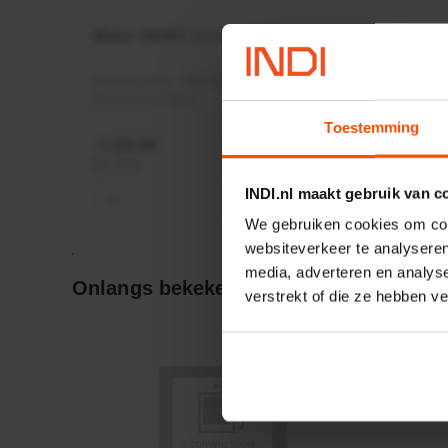
Motor 24VDC 2,2 kw + PTC
Rotato
Ø17mm
Artikelnummer:
MPPDCM24V2200TP
Artikeln
Merknaam:
Kramp
Merknaa
Toestemming
€ 219,68
€ 19,99
incl. BTW
incl. BTW
INDI.nl maakt gebruik van c
−
+
−
We gebruiken cookies om cont
websiteverkeer te analyseren
media, adverteren en analys
Onlangs bekeken:
verstrekt of die ze hebben v