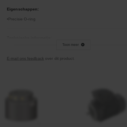
Eigenschappen:
Precisie O-ring
Technische informatie:
Toon meer
Let op: Viton is niet geschikt voor remvloeistof
E-mail ons feedback
over dit product.
Bijzonderheden:
Zeer goed temperatuur- en chemicaliënbestendig
Goede verouderings- en ozonbestendigheid
Toepassingsgebied:
Statische en dynamische afdichting
Vacuümtoepassingen