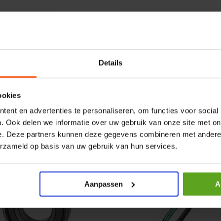
r CPR 5-01 50kN 4mm x
HP 12 MOTOR B14 380VAC 
ummer:
CPR501
Artikelnummer:
OK9HPA1240
m:
Baltrotors
Merknaam:
Emmegi
Details
€ 32,50
incl. BTW
ookies
+
−
+
ent en advertenties te personaliseren, om functies voor social
. Ook delen we informatie over uw gebruik van onze site met on
e. Deze partners kunnen deze gegevens combineren met andere i
erzameld op basis van uw gebruik van hun services.
Aanpassen
A