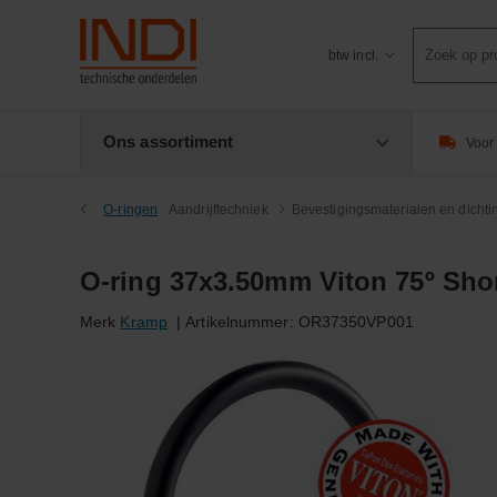
Product
btw incl.
zoeken
Ons assortiment
Voor 
O-ringen
Aandrijftechniek
Bevestigingsmaterialen en dicht
O-ring 37x3.50mm Viton 75º Sho
Merk
Kramp
|
Artikelnummer:
OR37350VP001