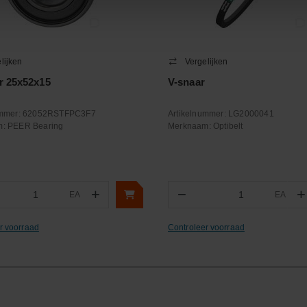
lijken
Vergelijken
r 25x52x15
V-snaar
ummer:
62052RSTFPC3F7
Artikelnummer:
LG2000041
m:
PEER Bearing
Merknaam:
Optibelt
+
−
+
EA
EA
ntal
Aantal
r voorraad
Controleer voorraad