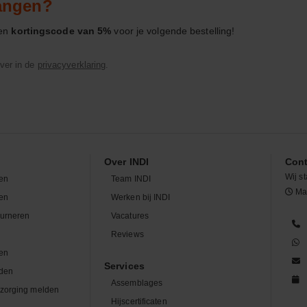
vangen?
een
kortingscode van 5%
voor je volgende bestelling!
ver in de
privacyverklaring
.
Over INDI
Cont
Wij st
en
Team INDI
Maa
len
Werken bij INDI
ourneren
Vacatures
n
Reviews
en
Services
den
Assemblages
zorging melden
Hijscertificaten