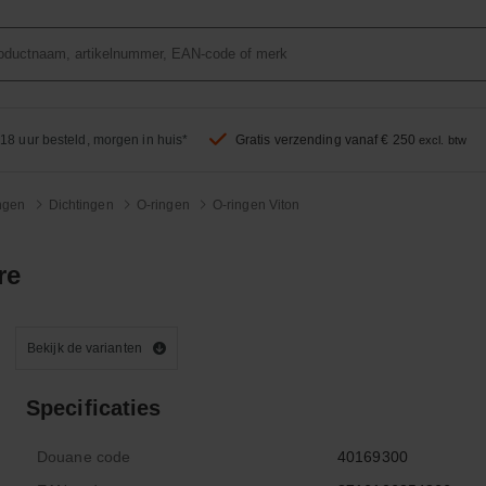
18 uur besteld, morgen in huis*
Gratis verzending vanaf € 250
excl. btw
ingen
Dichtingen
O-ringen
O-ringen Viton
re
Bekijk de varianten
Specificaties
Douane code
40169300