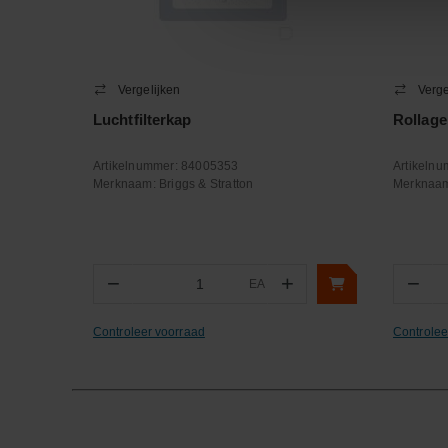
Vergelijken
Verge
Luchtfilterkap
Rollage
Artikelnummer:
84005353
Artikeln
Merknaam:
Briggs & Stratton
Merknaa
−
+
−
EA
Aantal
Aa
Controleer voorraad
Controlee