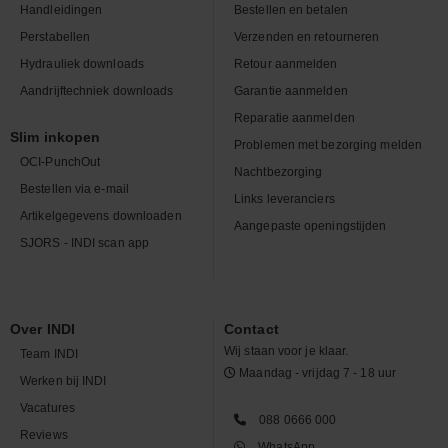
Handleidingen
Bestellen en betalen
Perstabellen
Verzenden en retourneren
Hydrauliek downloads
Retour aanmelden
Aandrijftechniek downloads
Garantie aanmelden
Reparatie aanmelden
Slim inkopen
Problemen met bezorging melden
OCI-PunchOut
Nachtbezorging
Bestellen via e-mail
Links leveranciers
Artikelgegevens downloaden
Aangepaste openingstijden
SJORS - INDI scan app
Over INDI
Contact
Wij staan voor je klaar.
Team INDI
Maandag - vrijdag 7 - 18 uur
Werken bij INDI
Vacatures
088 0666 000
Reviews
WhatsApp