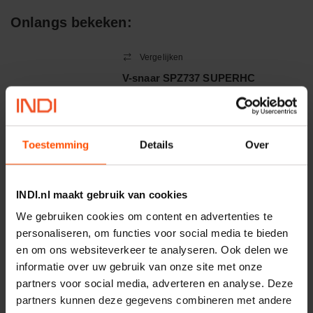
Zeer goed temperatuur- en chemicaliënbestendig
Onlangs bekeken:
Goede verouderings- en ozonbestendigheid
Vergelijken
V-snaar SPZ737 SUPERHC
Toepassingsgebied:
Gates
Statische en dynamische afdichting
Artikelnummer:
SPZ737GA
Merknaam:
Gates
Vacuümtoepassingen
Toestemming
Details
Over
−
+
INDI.nl maakt gebruik van cookies
EA
Aantal
We gebruiken cookies om content en advertenties te
Controleer voorraad
personaliseren, om functies voor social media te bieden
en om ons websiteverkeer te analyseren. Ook delen we
informatie over uw gebruik van onze site met onze
Vergelijken
partners voor social media, adverteren en analyse. Deze
Luchtfilter
partners kunnen deze gegevens combineren met andere