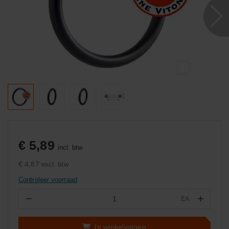
€ 5,89
incl. btw
€ 4,87
excl. btw
Controleer voorraad
−
+
EA
Aantal
In winkelwagen