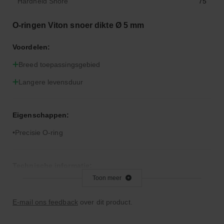
Hardheid Shore
75
O-ringen Viton snoer dikte Ø 5 mm
Voordelen:
Breed toepassingsgebied
Langere levensduur
Eigenschappen:
Precisie O-ring
Technische informatie:
Toon meer
Let op: Viton is niet geschikt voor remvloeistof
E-mail ons feedback
over dit product.
Bijzonderheden: