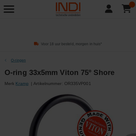
Product
zoeken
Voor 18 uur besteld, morgen in huis*
O-ringen
O-ring 33x5mm Viton 75º Shore
Merk
Kramp
|
Artikelnummer:
OR335VP001