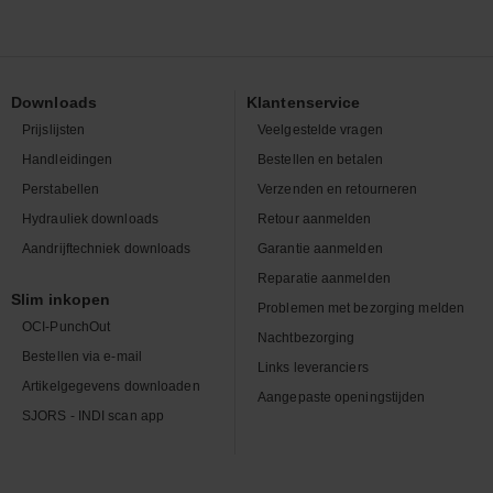
Downloads
Klantenservice
Prijslijsten
Veelgestelde vragen
Handleidingen
Bestellen en betalen
Perstabellen
Verzenden en retourneren
Hydrauliek downloads
Retour aanmelden
Aandrijftechniek downloads
Garantie aanmelden
Reparatie aanmelden
Slim inkopen
Problemen met bezorging melden
OCI-PunchOut
Nachtbezorging
Bestellen via e-mail
Links leveranciers
Artikelgegevens downloaden
Aangepaste openingstijden
SJORS - INDI scan app