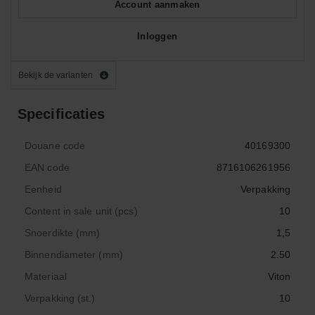
Account aanmaken
Inloggen
Bekijk de varianten
Specificaties
Douane code
40169300
EAN code
8716106261956
Eenheid
Verpakking
Content in sale unit (pcs)
10
Snoerdikte (mm)
1,5
Binnendiameter (mm)
2.50
Materiaal
Viton
Verpakking (st.)
10