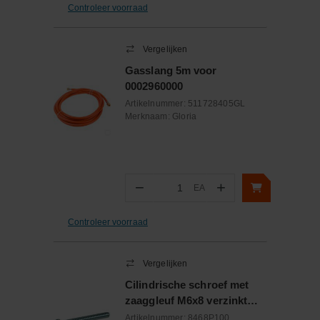
Controleer voorraad
Vergelijken
Gasslang 5m voor
0002960000
Artikelnummer:
511728405GL
Merknaam:
Gloria
−
+
EA
Aantal
Controleer voorraad
Vergelijken
Cilindrische schroef met
zaaggleuf M6x8 verzinkt
DIN84
Artikelnummer:
8468P100