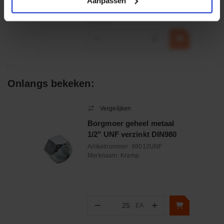
Aanpassen
€ 32,50
incl. BTW
−
+
Onlangs bekeken:
Vergelijken
Borgmoer geheel metaal
1/2" UNF verzinkt DIN980
Artikelnummer:
98012UNF
Merknaam:
Kramp
−
+
EA
Aantal