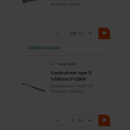
Merknaam:
Kramp
−
+
EA
Aantal
Controleer voorraad
Vergelijken
Gasdrukveer type D
l=500mm F=250N
Artikelnummer:
CA167703
Merknaam:
Stabilus
−
+
EA
Aantal