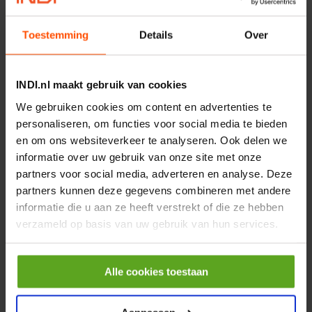
Merknaam:
Kramp
€ 219,68
Toestemming
Details
Over
incl. BTW
−
+
INDI.nl maakt gebruik van cookies
Rotator CPR 5-01 50kN
We gebruiken cookies om content en advertenties te
4mm x Ø17mm
personaliseren, om functies voor social media te bieden
Artikelnummer:
CPR501
en om ons websiteverkeer te analyseren. Ook delen we
Merknaam:
Baltrotors
informatie over uw gebruik van onze site met onze
partners voor social media, adverteren en analyse. Deze
€ 19,99
partners kunnen deze gegevens combineren met andere
incl. BTW
informatie die u aan ze heeft verstrekt of die ze hebben
−
+
verzameld op basis van uw gebruik van hun services.
HP 12 MOTOR B14 380VAC
0,25KW
Alle cookies toestaan
Artikelnummer:
OK9HPA1240
Merknaam:
Emmegi