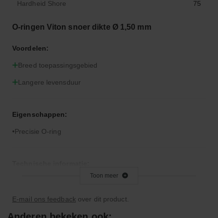
Hardheid Shore
75
O-ringen Viton snoer dikte Ø 1,50 mm
Voordelen:
Breed toepassingsgebied
Langere levensduur
Eigenschappen:
Precisie O-ring
Technische informatie:
Toon meer
Let op: Viton is niet geschikt voor remvloeistof
E-mail ons feedback
over dit product.
Bijzonderheden:
Anderen bekeken ook: