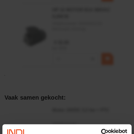
HP 12 MOTOR B14 380VAC
0,25KW
Artikelnummer:
OK9HPA1240
Merknaam:
Emmegi
€ 32,50
incl. BTW
−
+
Vaak samen gekocht:
Motor 24VDC 2,2 kw + PTC
Artikelnummer:
MPPDCM24V2200TP