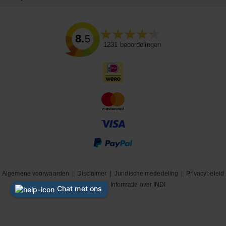
8.5
1231
beoordelingen
Algemene voorwaarden
|
Disclaimer
|
Juridische mededeling
|
Privacybeleid
|
Cookiebeleid
|
Informatie over INDI