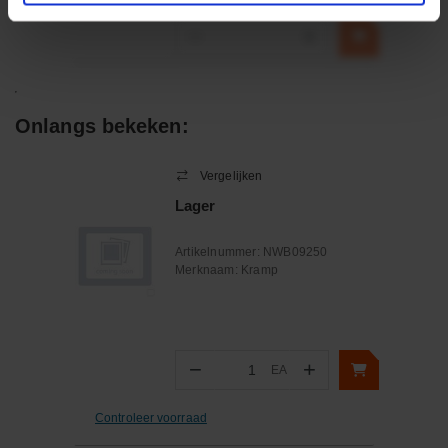
incl. BTW
−
+
Onlangs bekeken:
Vergelijken
Lager
Artikelnummer:
NWB09250
Merknaam:
Kramp
−
+
EA
Aantal
Controleer voorraad