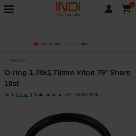
Product
zoeken
Voor 18 uur besteld, morgen in huis*
O-ringen
O-ring 1.78x1.78mm Viton 75º Shore
10st
Merk
Kramp
|
Artikelnummer:
OR178178VP010