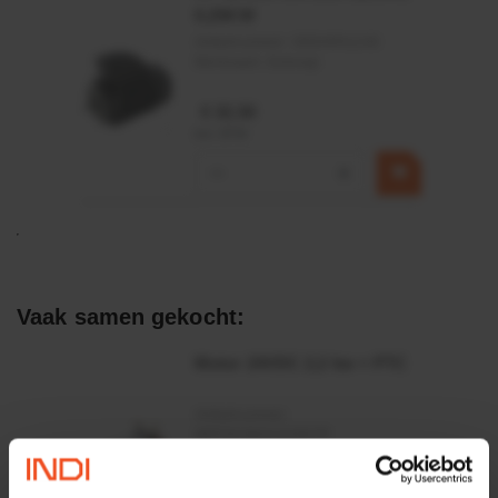
0,25KW
Artikelnummer:
OK9HPA1240
Merknaam:
Emmegi
€ 32,50
incl. BTW
−
+
Vaak samen gekocht:
Motor 24VDC 2,2 kw + PTC
Artikelnummer:
MPPDCM24V2200TP
Merknaam:
Kramp