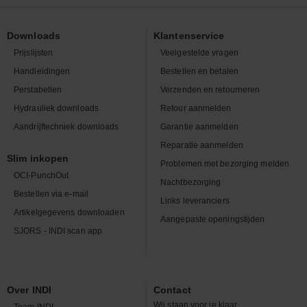
Downloads
Klantenservice
Prijslijsten
Veelgestelde vragen
Handleidingen
Bestellen en betalen
Perstabellen
Verzenden en retourneren
Hydrauliek downloads
Retour aanmelden
Aandrijftechniek downloads
Garantie aanmelden
Reparatie aanmelden
Slim inkopen
Problemen met bezorging melden
OCI-PunchOut
Nachtbezorging
Bestellen via e-mail
Links leveranciers
Artikelgegevens downloaden
Aangepaste openingstijden
SJORS - INDI scan app
Over INDI
Contact
Wij staan voor je klaar.
Team INDI