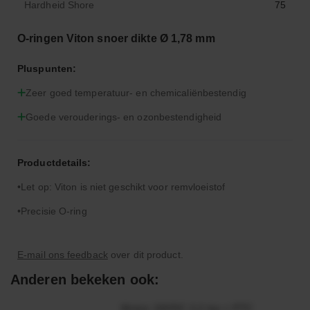
Hardheid Shore
75
O-ringen Viton snoer dikte Ø 1,78 mm
Pluspunten:
Zeer goed temperatuur- en chemicaliënbestendig
Goede verouderings- en ozonbestendigheid
Productdetails:
Let op: Viton is niet geschikt voor remvloeistof
Precisie O-ring
E-mail ons feedback
over dit product.
Anderen bekeken ook:
Motor 24VDC 2,2 kw + PTC