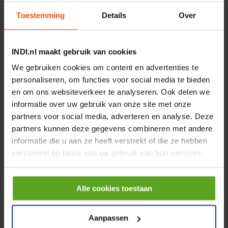
€ 219,68
incl. BTW
Toestemming
Details
Over
−
+
INDI.nl maakt gebruik van cookies
Rotator CPR 5-01 50kN
4mm x Ø17mm
We gebruiken cookies om content en advertenties te
personaliseren, om functies voor social media te bieden
Artikelnummer:
CPR501
Merknaam:
Baltrotors
en om ons websiteverkeer te analyseren. Ook delen we
informatie over uw gebruik van onze site met onze
€ 19,99
partners voor social media, adverteren en analyse. Deze
incl. BTW
partners kunnen deze gegevens combineren met andere
−
+
informatie die u aan ze heeft verstrekt of die ze hebben
verzameld op basis van uw gebruik van hun services.
HP 12 MOTOR B14 380VAC
0,25KW
Artikelnummer:
OK9HPA1240
Alle cookies toestaan
Merknaam:
Emmegi
Aanpassen
€ 32,50