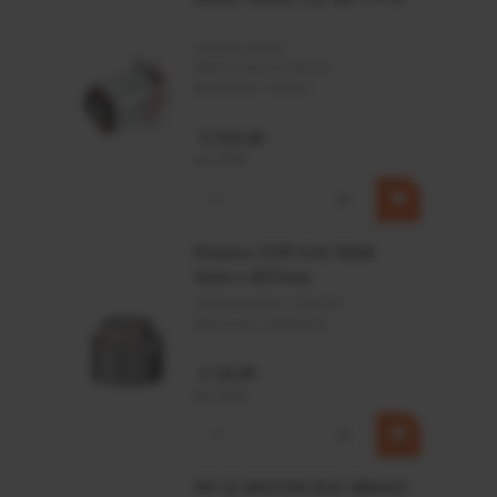
Artikelnummer:
MPPDCM24V2200TP
Merknaam:
Kramp
€ 219,68
incl. BTW
−
+
Rotator CPR 5-01 50kN
4mm x Ø17mm
Artikelnummer:
CPR501
Merknaam:
Baltrotors
€ 19,99
incl. BTW
−
+
HP 12 MOTOR B14 380VAC