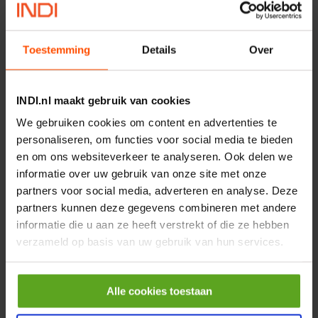
MPPDCM24V2200TP
Merknaam:
Kramp
€ 219,68
Toestemming
Details
Over
incl. BTW
−
+
INDI.nl maakt gebruik van cookies
Rotator CPR 5-01 50kN
We gebruiken cookies om content en advertenties te
4mm x Ø17mm
personaliseren, om functies voor social media te bieden
Artikelnummer:
CPR501
en om ons websiteverkeer te analyseren. Ook delen we
Merknaam:
Baltrotors
informatie over uw gebruik van onze site met onze
partners voor social media, adverteren en analyse. Deze
€ 19,99
partners kunnen deze gegevens combineren met andere
incl. BTW
informatie die u aan ze heeft verstrekt of die ze hebben
−
+
verzameld op basis van uw gebruik van hun services.
HP 12 MOTOR B14 380VAC
0,25KW
Alle cookies toestaan
Artikelnummer:
OK9HPA1240
Merknaam:
Emmegi