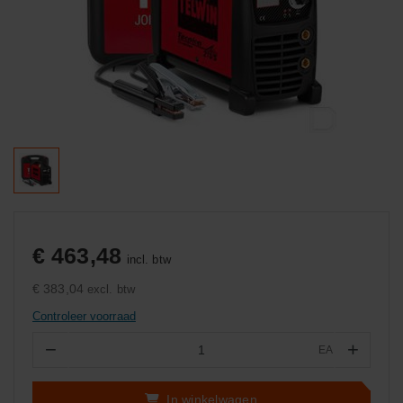
€ 463,48
incl. btw
€ 383,04
excl. btw
Controleer voorraad
−
+
EA
Aantal
In winkelwagen