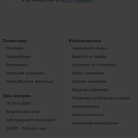
Ik ga akkoord met de
privacyverklaring
.
Downloads
Klantenservice
Prijslijsten
Veelgestelde vragen
Handleidingen
Bestellen en betalen
Perstabellen
Verzenden en retourneren
Hydrauliek downloads
Retour aanmelden
Aandrijftechniek downloads
Garantie aanmelden
Reparatie aanmelden
Slim inkopen
Problemen met bezorging melden
OCI-PunchOut
Nachtbezorging
Bestellen via e-mail
Links leveranciers
Artikelgegevens downloaden
Aangepaste openingstijden
SJORS - INDI scan app