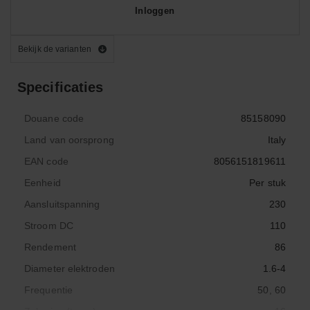
Inloggen
Bekijk de varianten
Specificaties
Douane code
85158090
Land van oorsprong
Italy
EAN code
8056151819611
Eenheid
Per stuk
Aansluitspanning
230
Stroom DC
110
Rendement
86
Diameter elektroden
1.6-4
Frequentie
50, 60