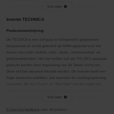
Zekering (traag)
16
Toon meer
Height (mm)
325
Isolatieklasse [IP]
23
Inverter TECHNICA
Length (mm)
425
Productomschrijving:
Multi-process machine
Ja
De TECNICA is een compact en lichtgewicht gelijkstroom
Nullaststroom
82 V
lasapparaat en wordt geleverd als MMA apparaat voor het
Opgenomen vermogen (kW)
5.6
lassen van onder andere rutiel-, basis-, roestvaststaal- en
Vermogensfactor
0,7
gietijzerelektroden. Het kan echter ook als TIG (DC) apparaat
Afmeting
32.5 x42.5 x 17.5 cm
gebruikt worden door toepassing van de Telwin toorts-set.
Deze set kan separaat besteld worden. De inverter heeft een
Geschikt voor wolfraamelektrode diameter (mm)
1.6-4
hoge lasstroom stabiliteit, ook wanneer de voedingsspanning
Geschikt voor lastechniek
TIG-lassen, Elektrodelassen
verandert. De “Arc-Force” en “Hot-Start” functie maakt het
Gewicht
5.81
mogelijk een betere aanzet van de lasboog en een plattere-
Instelbaar stroombereik
10-180
en regelmatige lasrups te verkrijgen. De “Anti-Stick” functie
Toon meer
zorgt ervoor dat de electrode van het werkstuk wordt
Breedte (mm)
175
losgetrokken en niet vast blijft plakken. Het lasapparaat is
E-mail ons feedback
over dit product.