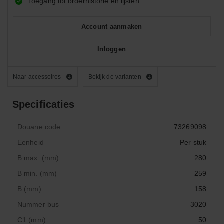
Toegang tot orderhistorie en lijsten
Account aanmaken
Inloggen
Naar accessoires
Bekijk de varianten
Specificaties
Douane code
73269098
Eenheid
Per stuk
B max. (mm)
280
B min. (mm)
259
B (mm)
158
Nummer bus
3020
C1 (mm)
50