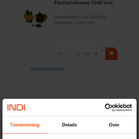
Flexibel element V245 Viva
Artikelnummer:
84973240000
Merknaam:
Unbranded
−
+
EA
Aantal
Controleer voorraad
Onlangs bekeken:
Toestemming
Details
Over