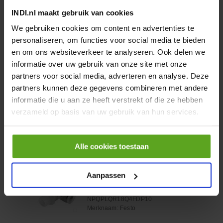
Vergelijken
INDI.nl maakt gebruik van cookies
Brandstofdrukaccumulator
We gebruiken cookies om content en advertenties te
personaliseren, om functies voor social media te bieden
Artikelnummer:
504347960FPT
Merknaam:
FPT Industrial
en om ons websiteverkeer te analyseren. Ook delen we
informatie over uw gebruik van onze site met onze
partners voor social media, adverteren en analyse. Deze
partners kunnen deze gegevens combineren met andere
−
+
informatie die u aan ze heeft verstrekt of die ze hebben
EA
Aantal
verzameld op basis van uw gebruik van hun services.
Controleer voorraad
Alle cookies toestaan
Vergelijken
L-insteekschroefkoppeling
Aanpassen
NPQP-LQ-R18-Q4-FD-P10
Artikelnummer:
NPQPLQR18Q4FDP10
Merknaam:
Festo