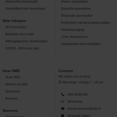
Hydrauliek downloads
Retour aanmelden
Aandrijftechniek downloads
Garantie aanmelden
Reparatie aanmelden
Slim inkopen
Problemen met bezorging melden
OCI-PunchOut
Nachtbezorging
Bestellen via e-mail
Links leveranciers
Artikelgegevens downloaden
Aangepaste openingstijden
SJORS - INDI scan app
Over INDI
Contact
Wij staan voor je klaar.
Team INDI
Maandag - vrijdag 7 - 18 uur
Werken bij INDI
Vacatures
088 0666 000
Reviews
WhatsApp
klantenservice@indi.nl
Services
Afspraak maken
Assemblages