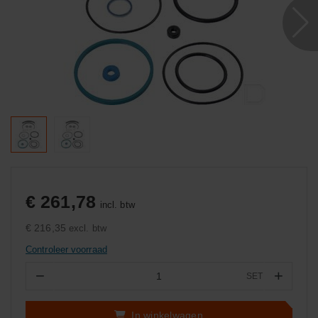
€ 261,78
incl. btw
€ 216,35
excl. btw
Controleer voorraad
−
+
SET
Aantal
In winkelwagen