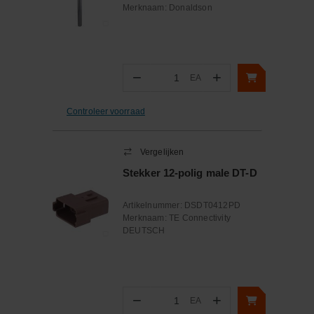
Merknaam:
Donaldson
−
+
EA
Aantal
Controleer voorraad
Vergelijken
Stekker 12-polig male DT-D
Artikelnummer:
DSDT0412PD
Merknaam:
TE Connectivity
DEUTSCH
−
+
EA
Aantal