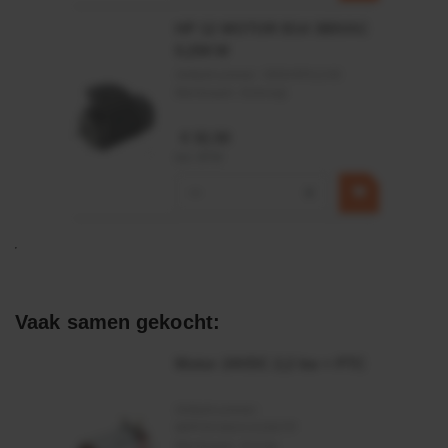
HP 12 MOTOR B14 380VAC
0,25KW
Artikelnummer:
OK9HPA1240
Merknaam:
Emmegi
€ 32,50
incl. BTW
−
+
Vaak samen gekocht:
Motor 24VDC 2,2 kw + PTC
Artikelnummer:
MPPDCM24V2200TP
Merknaam:
Kramp