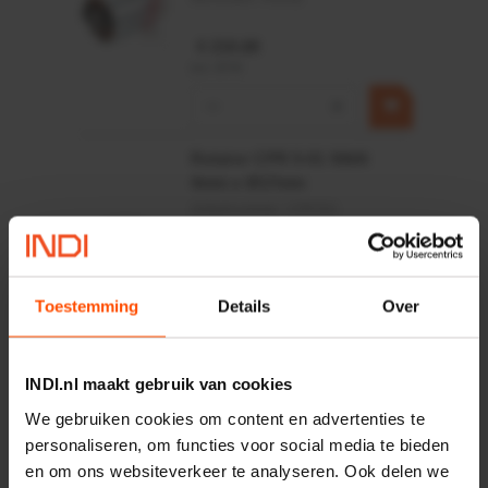
€ 219,68
incl. BTW
−
+
Rotator CPR 5-01 50kN
4mm x Ø17mm
Artikelnummer:
CPR501
Merknaam:
Baltrotors
€ 19,99
incl. BTW
Toestemming
Details
Over
−
+
INDI.nl maakt gebruik van cookies
HP 12 MOTOR B14 380VAC
0,25KW
We gebruiken cookies om content en advertenties te
Artikelnummer:
OK9HPA1240
personaliseren, om functies voor social media te bieden
Merknaam:
Emmegi
en om ons websiteverkeer te analyseren. Ook delen we