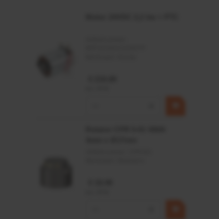
Motor 24VDC 2,2 kw + PTC
Artikelnummer:
MPPDCM24V2200TP
Merknaam:
Kramp
€ 219,68
incl. BTW
−
+
Rotator CPR 5-01 50kN
4mm x Ø17mm
Artikelnummer:
CPR501
Merknaam:
Baltrotors
€ 19,99
incl. BTW
−
+