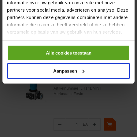
informatie over uw gebruik van onze site met onze
€ 32,50
partners voor social media, adverteren en analyse. Deze
incl. BTW
partners kunnen deze gegevens combineren met andere
−
+
informatie die u aan ze heeft verstrekt of die ze hebben
verzameld op basis van uw gebruik van hun services.
Onlangs bekeken:
Alle cookies toestaan
Vergelijken
Aanpassen
Drukregelventiel LR-1/4-D-
MINI
Artikelnummer:
LR14DMINI
Merknaam:
Festo
−
+
EA
Aantal