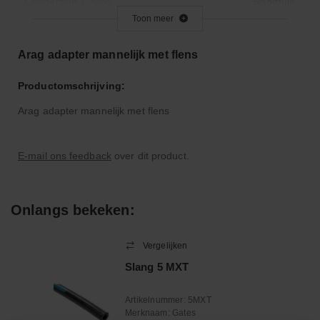
Connection 2, type
Slangtule
Toon meer
Aansluiting 1, type - mannelijk/vrouwelijk
Mannelijk
Vorm
Recht
Arag adapter mannelijk met flens
Maat (Inch)
473 / 873
Productomschrijving:
Type
male
Arag adapter mannelijk met flens
E-mail ons feedback
over dit product.
Onlangs bekeken:
Vergelijken
Slang 5 MXT
Artikelnummer:
5MXT
Merknaam:
Gates