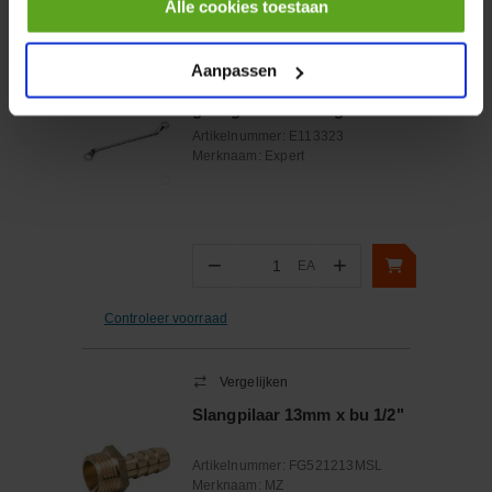
Alle cookies toestaan
Vergelijken
Aanpassen
Ringsleutel 10x11mm
gebogen uitvoering
Artikelnummer:
E113323
Merknaam:
Expert
−
+
EA
Aantal
Controleer voorraad
Vergelijken
Slangpilaar 13mm x bu 1/2"
Artikelnummer:
FG521213MSL
Merknaam:
MZ