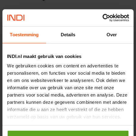
−
+
MTR
Aantal
Toestemming
Details
Over
Controleer voorraad
INDI.nl maakt gebruik van cookies
Vergelijken
We gebruiken cookies om content en advertenties te
Pneumatisch ventiel VL/O-
personaliseren, om functies voor social media te bieden
3-1/8-B-EX
en om ons websiteverkeer te analyseren. Ook delen we
Artikelnummer:
VLO318BEX
informatie over uw gebruik van onze site met onze
Merknaam:
Festo
partners voor social media, adverteren en analyse. Deze
partners kunnen deze gegevens combineren met andere
informatie die u aan ze heeft verstrekt of die ze hebben
verzameld op basis van uw gebruik van hun services.
−
+
ST
Aantal
Controleer voorraad