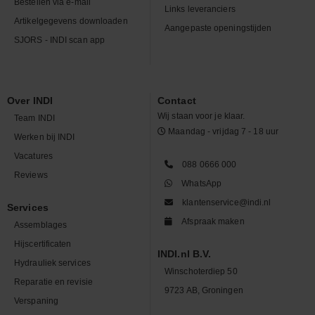
Bestellen via e-mail
Links leveranciers
Artikelgegevens downloaden
Aangepaste openingstijden
SJORS - INDI scan app
Over INDI
Contact
Wij staan voor je klaar.
Team INDI
Maandag - vrijdag 7 - 18 uur
Werken bij INDI
Vacatures
088 0666 000
Reviews
WhatsApp
klantenservice@indi.nl
Services
Afspraak maken
Assemblages
Hijscertificaten
INDI.nl B.V.
Hydrauliek services
Winschoterdiep 50
Reparatie en revisie
9723 AB, Groningen
Verspaning