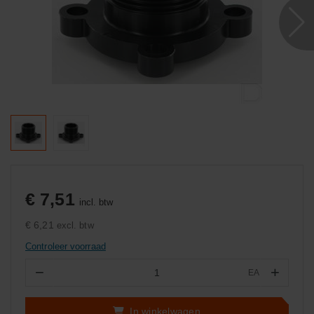
€ 7,51
incl. btw
€ 6,21
excl. btw
Controleer voorraad
−
+
EA
Aantal
In winkelwagen