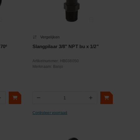
Vergelijken
70º
Slangpilaar 3/8" NPT bu x 1/2"
Artikelnummer:
HB038050
Merknaam:
Banjo
+
−
+
Aantal
Controleer voorraad