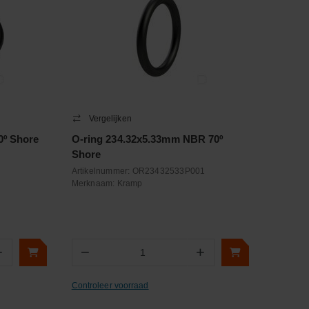
Vergelijken
0º Shore
O-ring 234.32x5.33mm NBR 70º
Shore
Artikelnummer:
OR23432533P001
Merknaam:
Kramp
+
−
+
Aantal
Controleer voorraad