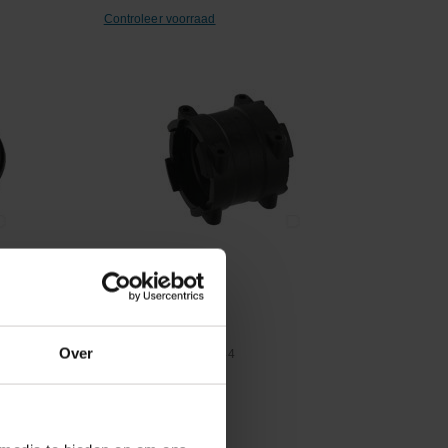
Controleer voorraad
Vergelijken
 Shore
Koppeling 3/4
Over
Artikelnummer:
259044
Merknaam:
Arag