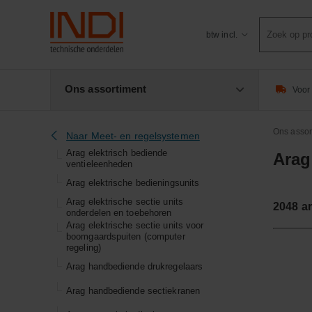
Product
btw incl.
zoeken
Ons assortiment
Voor 
Ons assor
Naar Meet- en regelsystemen
Arag elektrisch bediende
Arag
ventieleenheden
Arag elektrische bedieningsunits
Arag elektrische sectie units
2048
ar
onderdelen en toebehoren
Arag elektrische sectie units voor
boomgaardspuiten (computer
regeling)
Arag handbediende drukregelaars
Arag handbediende sectiekranen