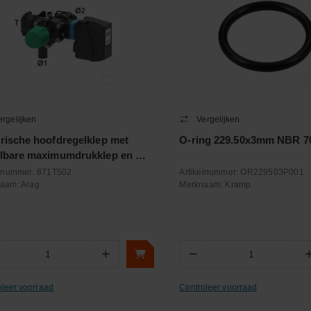
ergelijken
Vergelijken
trische hoofdregelklep met
O-ring 229.50x3mm NBR 7
elbare maximumdrukklep en T5
koppeling 150 l/m 20 bar
elnummer:
871T502
Artikelnummer:
OR229503P001
naam:
Arag
Merknaam:
Kramp
+
−
Aantal
Aantal
oleer voorraad
Controleer voorraad