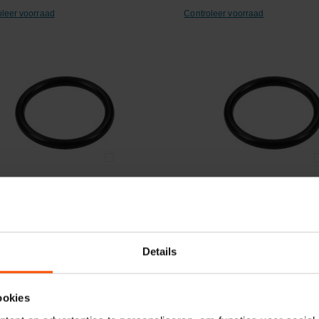
oleer voorraad
Controleer voorraad
ergelijken
Vergelijken
ng 23x3mm NBR 70º Shore 10st
O-ring 120 x 2mm NBR 70º
Details
elnummer:
OR233P010
Artikelnummer:
OR1202P001
naam:
Kramp
Merknaam:
Kramp
ookies