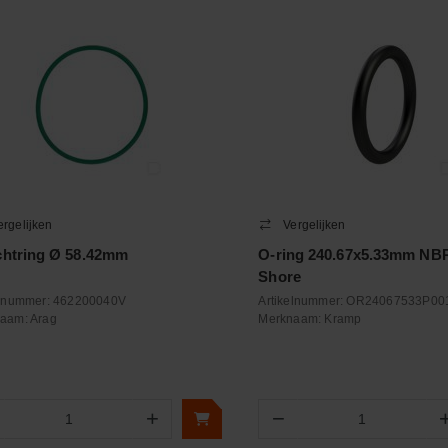
ergelijken
Vergelijken
chtring Ø 58.42mm
O-ring 240.67x5.33mm NBR
Shore
elnummer:
462200040V
Artikelnummer:
OR24067533P00
naam:
Arag
Merknaam:
Kramp
+
−
Aantal
Aantal