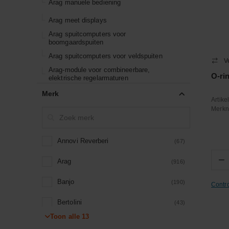
Arag manuele bediening
Arag meet displays
Arag spuitcomputers voor
boomgaardspuiten
Arag spuitcomputers voor veldspuiten
V
Arag-module voor combineerbare,
O-ri
elektrische regelarmaturen
Merk
Artik
Merk
Annovi Reverberi
(67)
−
Arag
(916)
Banjo
(190)
Contr
Bertolini
(43)
Toon alle
13
Braglia
(18)