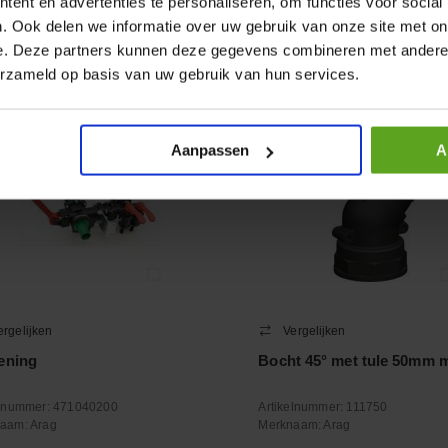
ent en advertenties te personaliseren, om functies voor social
+
−
. Ook delen we informatie over uw gebruik van onze site met on
Aantal
Aantal
e. Deze partners kunnen deze gegevens combineren met andere i
oleer voorraad
Controleer voorraad
erzameld op basis van uw gebruik van hun services.
Aanpassen
A
ergelijken
Vergelijken
ening
Bocht 45° met tule 50mm m
elnummer:
471040200
Artikelnummer:
111750
naam:
Arag
Merknaam:
Arag