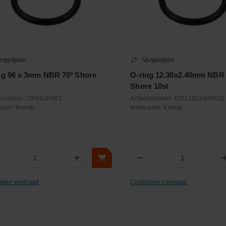
ergelijken
Vergelijken
ng 96 x 3mm NBR 70º Shore
O-ring 12.30x2.40mm NBR 
Shore 10st
elnummer:
OR963P001
Artikelnummer:
OR1230240P010
naam:
Kramp
Merknaam:
Kramp
+
−
Aantal
Aantal
oleer voorraad
Controleer voorraad