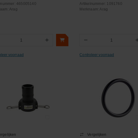
elnummer:
465005140
Artikelnummer:
1091760
naam:
Arag
Merknaam:
Arag
+
−
Aantal
Aantal
oleer voorraad
Controleer voorraad
ergelijken
Vergelijken