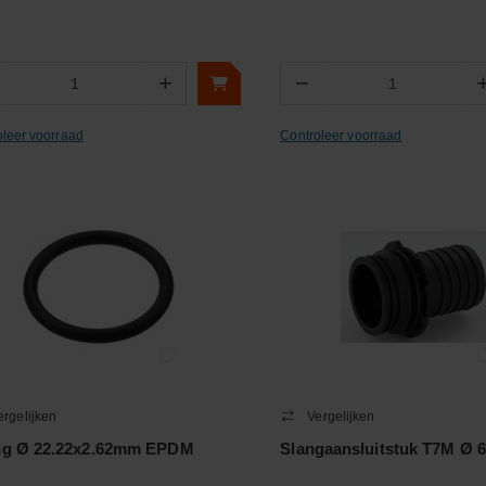
+
−
Aantal
Aantal
oleer voorraad
Controleer voorraad
ergelijken
Vergelijken
ng Ø 22.22x2.62mm EPDM
Slangaansluitstuk T7M Ø