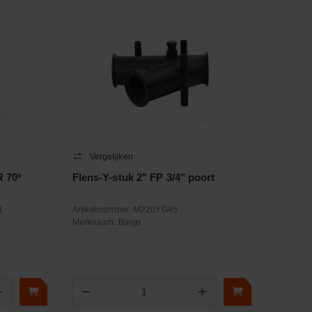
Vergelijken
 70º
Flens-Y-stuk 2" FP 3/4" poort
1
Artikelnummer:
M220YG45
Merknaam:
Banjo
+
−
+
Aantal