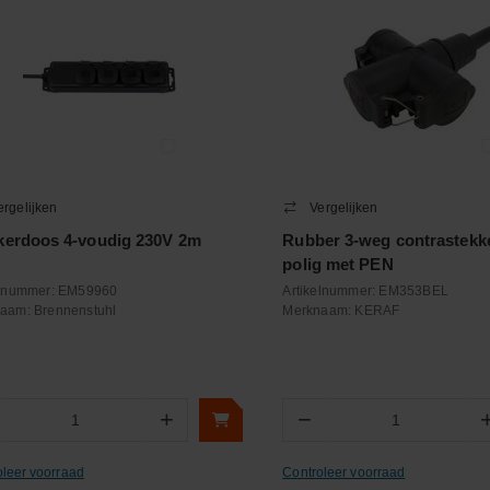
ergelijken
Vergelijken
kerdoos 4-voudig 230V 2m
Rubber 3-weg contrastekke
polig met PEN
elnummer:
EM59960
Artikelnummer:
EM353BEL
naam:
Brennenstuhl
Merknaam:
KERAF
+
−
Aantal
Aantal
oleer voorraad
Controleer voorraad