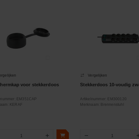
ergelijken
Vergelijken
hermkap voor stekkerdoos
Stekkerdoos 10-voudig zw
elnummer:
EM351CAP
Artikelnummer:
EM300120
naam:
KERAF
Merknaam:
Brennenstuhl
+
−
Aantal
Aantal