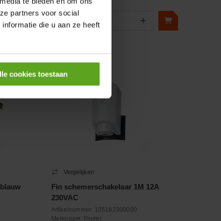
 media te bieden en om ons
ze partners voor social
+
−
+
nformatie die u aan ze heeft
Aantal
Controleer voorraad
lle cookies toestaan
Vergelijken
 blauw
Fin schemerschakelaar 1M 12A
230VAC
Artikelnummer:
105182300000
Merknaam:
Finder