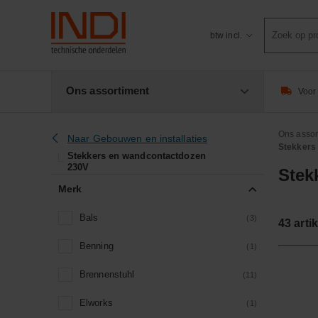
Product
btw incl.
zoeken
Ons assortiment
Voor 
Ons assor
Naar Gebouwen en installaties
Stekkers
Stekkers en wandcontactdozen
230V
Stek
Merk
Bals
(3)
43
arti
Benning
(1)
Brennenstuhl
(11)
Elworks
(1)