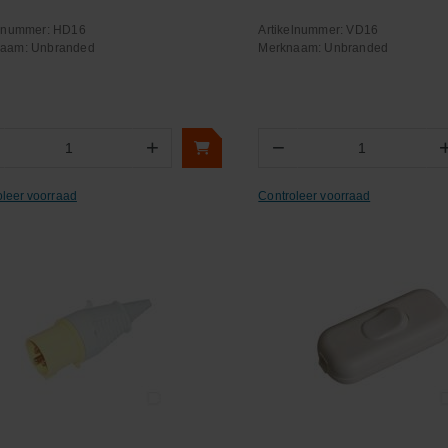
elnummer:
HD16
Artikelnummer:
VD16
naam:
Unbranded
Merknaam:
Unbranded
+
−
Aantal
Aantal
oleer voorraad
Controleer voorraad