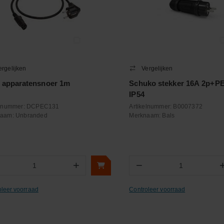
ergelijken
Vergelijken
 apparatensnoer 1m
Schuko stekker 16A 2p+P
IP54
elnummer:
DCPEC131
Artikelnummer:
B0007372
naam:
Unbranded
Merknaam:
Bals
+
−
Aantal
Aantal
oleer voorraad
Controleer voorraad