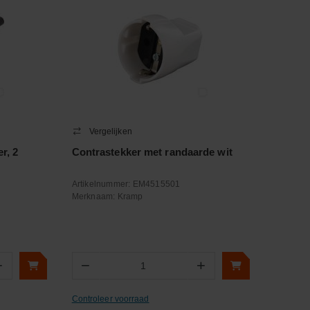
Vergelijken
r, 2
Contrastekker met randaarde wit
Artikelnummer:
EM4515501
Merknaam:
Kramp
+
−
+
Aantal
Controleer voorraad