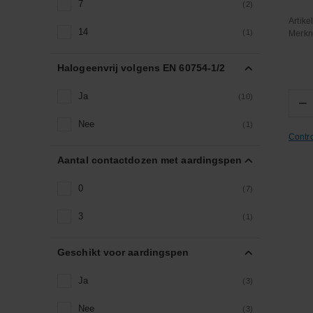
7
(2)
Artik
14
(1)
Merk
Halogeenvrij volgens EN 60754-1/2
Ja
(10)
−
Nee
(1)
Contr
Aantal contactdozen met aardingspen
0
(7)
3
(1)
Geschikt voor aardingspen
Ja
(3)
Nee
(3)