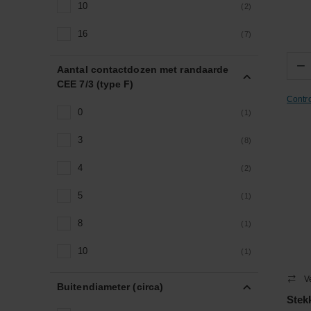
10
(2)
16
(7)
−
Aantal contactdozen met randaarde
CEE 7/3 (type F)
Contr
0
(1)
3
(8)
4
(2)
5
(1)
8
(1)
10
(1)
V
Buitendiameter (circa)
Stek