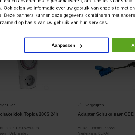
ent en advertenties te personaliseren, om functies voor social
. Ook delen we informatie over uw gebruik van onze site met on
+
−
e. Deze partners kunnen deze gegevens combineren met andere i
Aantal
Aantal
erzameld op basis van uw gebruik van hun services.
oleer voorraad
Controleer voorraad
Aanpassen
A
ergelijken
Vergelijken
schakelklok Topica 200S 24h
Adapter Schuko naar CEE
elnummer:
EM162500081
Artikelnummer:
78659
naam:
Unbranded
Merknaam:
KERAF