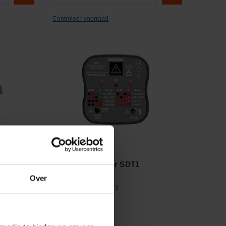
Controleer voorraad
Vergelijken
dig 2.5m
Stekkerdoostester SDT1
Over
Artikelnummer:
020053
Merknaam:
Benning