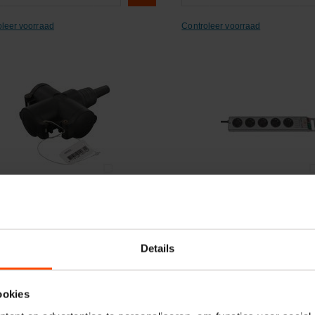
oleer voorraad
Controleer voorraad
ergelijken
Vergelijken
er 3-weg kontrastek. 2P+RA
Stekkerverdeeldoos 5-vou
Details
elnummer:
EM353L
Artikelnummer:
EM3340115
naam:
KERAF
Merknaam:
Brennenstuhl
ookies