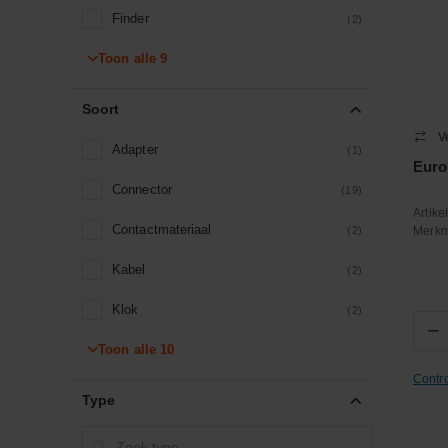
Finder
(2)
Toon alle
Jung
9
(1)
KERAF
(11)
Soort
V
Kramp
(3)
Adapter
(1)
Euro
Unbranded
(10)
Connector
(19)
Artik
Contactmateriaal
(2)
Merk
Kabel
(2)
Klok
(2)
−
Toon alle
Schakelaar
10
(2)
Contr
Sensor
(2)
Type
Stekker
(6)