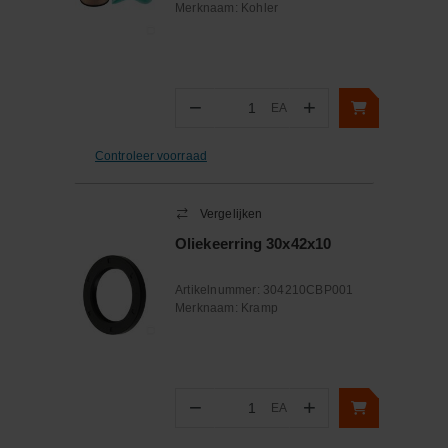
Merknaam:
Kohler
−
+
EA
Aantal
Controleer voorraad
Vergelijken
Oliekeerring 30x42x10
Artikelnummer:
304210CBP001
Merknaam:
Kramp
−
+
EA
Aantal