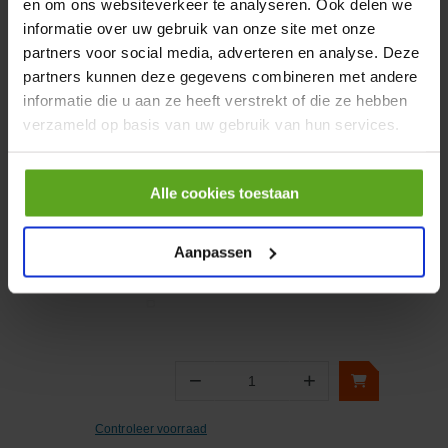
en om ons websiteverkeer te analyseren. Ook delen we
informatie over uw gebruik van onze site met onze
partners voor social media, adverteren en analyse. Deze
partners kunnen deze gegevens combineren met andere
−
+
Aantal
informatie die u aan ze heeft verstrekt of die ze hebben
verzameld op basis van uw gebruik van hun services.
Controleer voorraad
Vergelijken
Alle cookies toestaan
Overdrukventiel voor MBV5
en MBV11 11-230 bar
Aanpassen
Artikelnummer:
MBV911DBVKR
Merknaam:
Kramp
−
+
Aantal
Controleer voorraad