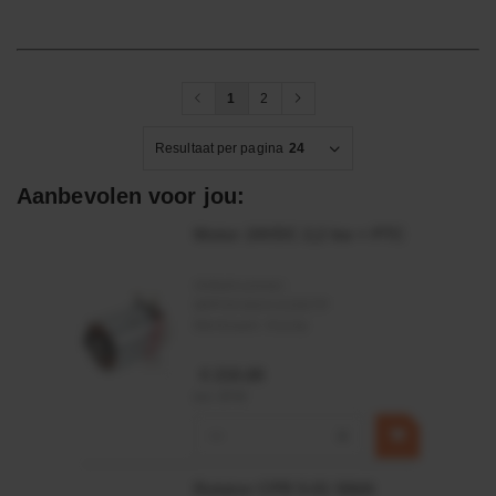
1
2
Resultaat per pagina
24
Aanbevolen voor jou:
Motor 24VDC 2,2 kw + PTC
Artikelnummer:
MPPDCM24V2200TP
Merknaam:
Kramp
€ 219,68
incl. BTW
−
+
Rotator CPR 5-01 50kN