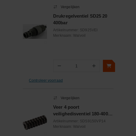
Vergelijken
Drukregelventiel SD25 20
400bar
Artikelnummer:
SD925VEI
Merknaam:
Walvoil
−
+
Aantal
Controleer voorraad
Vergelijken
Veer 4 poort
veilighedisventiel 180-400
bar
Artikelnummer:
SDS9150VP14
Merknaam:
Walvoil