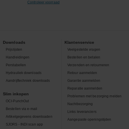
Controleer voorraad
Downloads
Klantenservice
Prijslijsten
Veelgestelde vragen
Handleidingen
Bestellen en betalen
Perstabellen
Verzenden en retourneren
Hydrauliek downloads
Retour aanmelden
Aandrijftechniek downloads
Garantie aanmelden
Reparatie aanmelden
Slim inkopen
Problemen met bezorging melden
OCI-PunchOut
Nachtbezorging
Bestellen via e-mail
Links leveranciers
Artikelgegevens downloaden
Aangepaste openingstijden
SJORS - INDI scan app