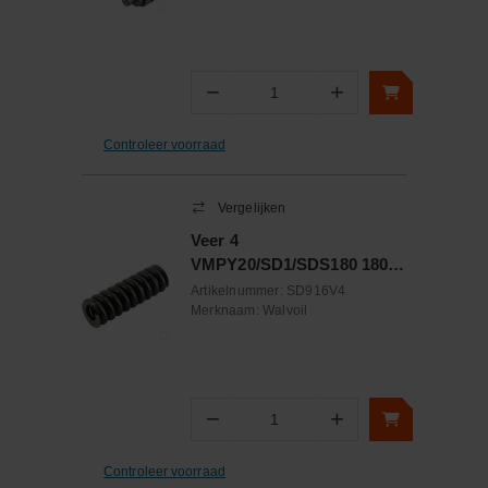
−
+
Aantal
Controleer voorraad
Vergelijken
Veer 4
VMPY20/SD1/SDS180 180-
320 bar
Artikelnummer:
SD916V4
Merknaam:
Walvoil
−
+
Aantal
Controleer voorraad