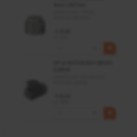
4mm x Ø17mm
Artikelnummer:
CPR501
Merknaam:
Baltrotors
€ 19,99
incl. BTW
−
+
HP 12 MOTOR B14 380VAC
0,25KW
Artikelnummer:
OK9HPA1240
Merknaam:
Emmegi
€ 32,50
incl. BTW
−
+