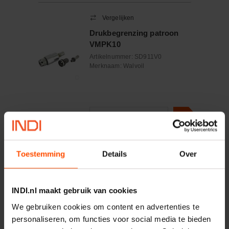
Vergelijken
Drukbegrenzing patroon
VMPK10
Artikelnummer:
SD911V0
Merknaam:
Walvoil
−
+
Aantal
Controleer voorraad
Toestemming
Details
Over
Vergelijken
Veer 2 5 20-80 bar groen
INDI.nl maakt gebruik van cookies
We gebruiken cookies om content en advertenties te
Artikelnummer:
SD95V02
personaliseren, om functies voor social media te bieden
Merknaam:
Walvoil