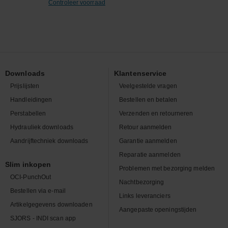
Controleer voorraad
Downloads
Klantenservice
Prijslijsten
Veelgestelde vragen
Handleidingen
Bestellen en betalen
Perstabellen
Verzenden en retourneren
Hydrauliek downloads
Retour aanmelden
Aandrijftechniek downloads
Garantie aanmelden
Reparatie aanmelden
Slim inkopen
Problemen met bezorging melden
OCI-PunchOut
Nachtbezorging
Bestellen via e-mail
Links leveranciers
Artikelgegevens downloaden
Aangepaste openingstijden
SJORS - INDI scan app