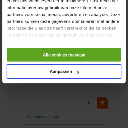
en om ons websiteverkeer te analyseren. Ook delen we
informatie over uw gebruik van onze site met onze
partners voor social media, adverteren en analyse. Deze
−
+
Aantal
partners kunnen deze gegevens combineren met andere
informatie die u aan ze heeft verstrekt of die ze hebben
Controleer voorraad
verzameld op basis van uw gebruik van hun services.
Vergelijken
Alle cookies toestaan
Haakse inschroefkoppeling
13/16 ORFSx7/8 UNF
Artikelnummer:
KIOU1314
Aanpassen
Merknaam:
Alfagomma
−
+
Aantal
Controleer voorraad