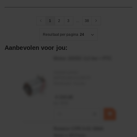
1
2
3
...
38
Resultaat per pagina
24
Aanbevolen voor jou:
Motor 24VDC 2,2 kw + PTC
Artikelnummer:
MPPDCM24V2200TP
Merknaam:
Kramp
€ 219,68
incl. BTW
−
+
Rotator CPR 5-01 50kN
4mm x Ø17mm