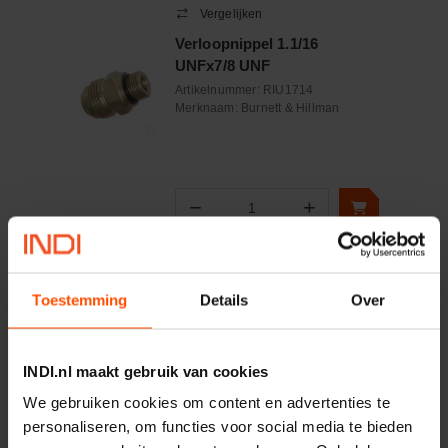
Vergelijken
Verloopnippel 1.1/16
UNFx7/8 UNF
Artikelnummer:
RIU1714
Merknaam:
Burnett & Hillman
−
+
Aantal
Controleer voorraad
Toestemming
Details
Over
Vergelijken
Dubbelnippel 3/8 JIS
INDI.nl maakt gebruik van cookies
Artikelnummer:
DNBJ06
We gebruiken cookies om content en advertenties te
Merknaam:
Burnett & Hillman
personaliseren, om functies voor social media te bieden