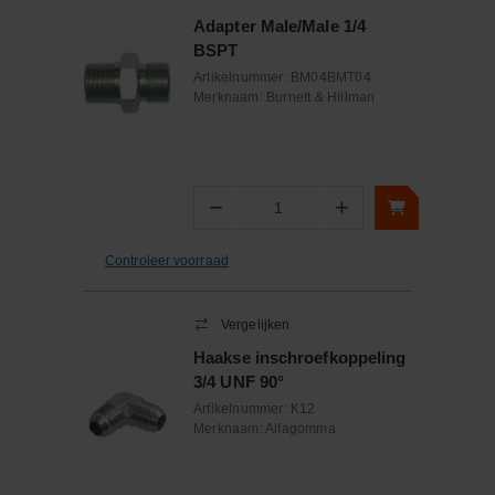
Adapter Male/Male 1/4
BSPT
Artikelnummer:
BM04BMT04
Merknaam:
Burnett & Hillman
−
+
Aantal
Controleer voorraad
Vergelijken
Haakse inschroefkoppeling
3/4 UNF 90°
Artikelnummer:
K12
Merknaam:
Alfagomma