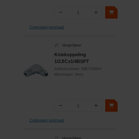
−
+
Aantal
Controleer voorraad
Vergelijken
Kniekoppeling
1/2JICx1/4BSPT
Artikelnummer:
KIBTV0804
Merknaam:
Voss
−
+
Aantal
Controleer voorraad
Vergelijken