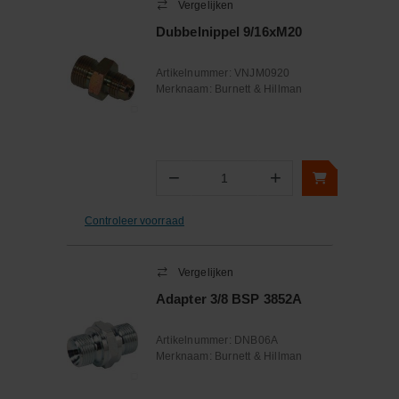
Vergelijken
Dubbelnippel 9/16xM20
Artikelnummer:
VNJM0920
Merknaam:
Burnett & Hillman
−
+
Aantal
Controleer voorraad
Vergelijken
Adapter 3/8 BSP 3852A
Artikelnummer:
DNB06A
Merknaam:
Burnett & Hillman