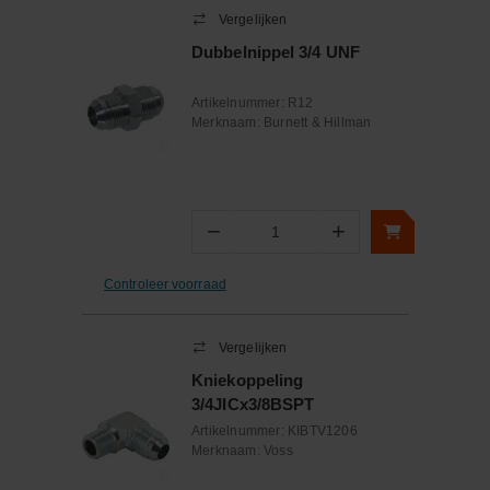
Vergelijken
Dubbelnippel 3/4 UNF
Artikelnummer:
R12
Merknaam:
Burnett & Hillman
−
+
Aantal
Controleer voorraad
Vergelijken
Kniekoppeling
3/4JICx3/8BSPT
Artikelnummer:
KIBTV1206
Merknaam:
Voss