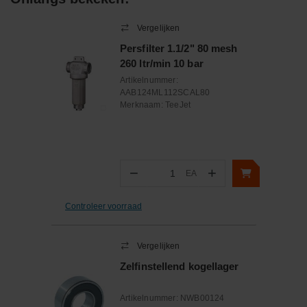
Vergelijken
Persfilter 1.1/2" 80 mesh
260 ltr/min 10 bar
Artikelnummer:
AAB124ML112SCAL80
Merknaam:
TeeJet
−
+
EA
Aantal
Controleer voorraad
Vergelijken
Zelfinstellend kogellager
Artikelnummer:
NWB00124