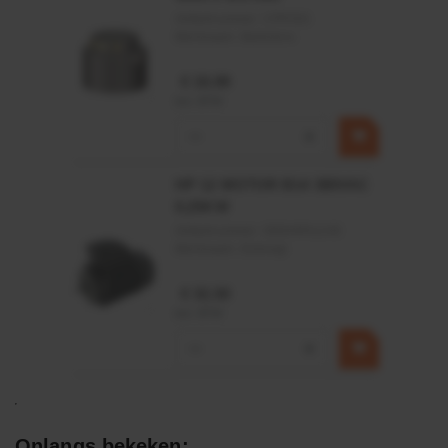
Artikelnummer:
CPR501
Merknaam:
Baltrotors
€ 19,99
incl. BTW
−
+
HP 12 MOTOR B14 380VAC
0,25KW
Artikelnummer:
OK9HPA1240
Merknaam:
Emmegi
€ 32,50
incl. BTW
−
+
Onlangs bekeken: