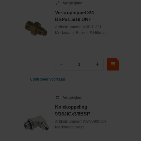
Vergelijken
Verloopnippel 3/4
BSPx1.5/16 UNF
Artikelnummer:
VNBJ1221
Merknaam:
Burnett & Hillman
−
+
Aantal
Controleer voorraad
Vergelijken
Kniekoppeling
9/16JICx3/8BSP
Artikelnummer:
KIBV0906OR
Merknaam:
Voss